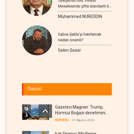
Türkiye’nin rolü: Filistin
Meselesinde çifte standartlı bir
seyir
Muhammed NUREDDİN
Sabra-Şatila’yı hatırlamak
neden önemli?
Selim Sezer
Güncel
Gazeteci Magnier: Trump,
Hürmüz Boğazı denetimini
doğrudan İran ve Umman'a
RÖPORTAJ
07 Ağustos 2026
teslim etti
Irak Direnişi: Misilleme