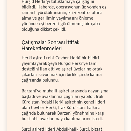
Hurşîd Herkî’yi tutuklamaya çalıştığını
bildirdi. Haberde, operasyonun üç yönden eş
zamanlı yürütülmesinin, krizi kontrol altına
alma ve gerilimin yayılmasını önleme
yönünde eşi benzeri görülmemiş bir çaba
olduğuna dikkat çekildi.
Çatışmalar Sonrası İttifak
Hareketlenmeleri
Herkî aşireti reisi Cevher Herkî bir bildiri
yayımlayarak Şeyh Hurşîd Herkî’ye tam
desteğini ilan etti ve aşiret üyelerine ortak
çıkarları savunmak için birlik içinde kalma
çağrısında bulundu.
Barzani’ye muhalif aşiret arasında dayanışma
başladı ve ayaklanma çağrıları yapıldı. Irak
Kürdistanı’ndaki Herkî aşiretinin genel lideri
olan Cevher Herkî, Irak Kürdistanı halkına
çağrıda bulunarak Barzanî yönetimine karşı
bu silahlı ayaklanmaya katılmalarını istedi.
Surçî aşireti lideri Abdulkhalîk Surçî, bizzat