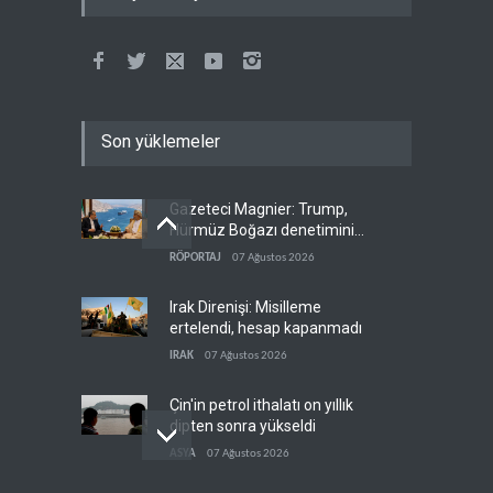
Son yüklemeler
Gazeteci Magnier: Trump,
Hürmüz Boğazı denetimini
doğrudan İran ve Umman'a
RÖPORTAJ
07 Ağustos 2026
teslim etti
Irak Direnişi: Misilleme
ertelendi, hesap kapanmadı
IRAK
07 Ağustos 2026
Çin'in petrol ithalatı on yıllık
dipten sonra yükseldi
ASYA
07 Ağustos 2026