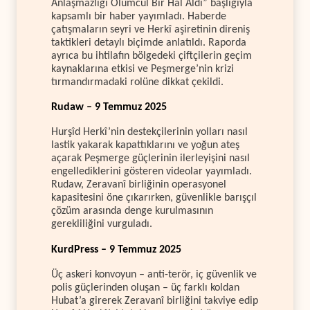
Anlaşmazlığı Ölümcül Bir Hâl Aldı” başlığıyla
kapsamlı bir haber yayımladı. Haberde
çatışmaların seyri ve Herkî aşiretinin direniş
taktikleri detaylı biçimde anlatıldı. Raporda
ayrıca bu ihtilafın bölgedeki çiftçilerin geçim
kaynaklarına etkisi ve Peşmerge’nin krizi
tırmandırmadaki rolüne dikkat çekildi.
Rudaw – 9 Temmuz 2025
Hurşîd Herkî’nin destekçilerinin yolları nasıl
lastik yakarak kapattıklarını ve yoğun ateş
açarak Peşmerge güçlerinin ilerleyişini nasıl
engellediklerini gösteren videolar yayımladı.
Rudaw, Zeravanî birliğinin operasyonel
kapasitesini öne çıkarırken, güvenlikle barışçıl
çözüm arasında denge kurulmasının
gerekliliğini vurguladı.
KurdPress – 9 Temmuz 2025
Üç askeri konvoyun – anti-terör, iç güvenlik ve
polis güçlerinden oluşan – üç farklı koldan
Hubat’a girerek Zeravanî birliğini takviye edip