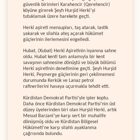
güvenlik birimleri Karahencir (Qerehencîr)
köyüne girerek Şeyh Hurşîd Herkî’yi
tutuklamak üzere harekete geçti.
Herkî aşireti mensupları, taş atarak, lastik
yakarak ve silahla ateş açarak hükümet
güçlerinin ilerlemesini engelledi.
Hubat, (Xubat) Herkî Aşiretinin isyanına sahne
oldu. Hubat kenti tam anlamıyla bir kent
savaşının sahnesine dönüştü ve büyük bölümü
Herkî aşiretinin denetimine geçti. Şeyh Hurşîd
Herkî, Peşmerge güçlerinin geri çekilmemesi
durumunda Kerkük ve Lanaz petrol
rafinerilerini havaya uçurmakla tehdit etti.
Kürdistan Demokrat Partisi’yle ipler koptu.
Daha önce Kürdistan Demokrat Partisi’nin üst
düzey üyelerinden biri olan Hurşîd Herkî, artık
Mesud Barzanî’ye karşı sert bir muhalife
dönüşmüş oldu ve Kürdistan Bölgesel
Hükümeti’ne karşı silahlı ayaklanma
çağrısında bulundu.