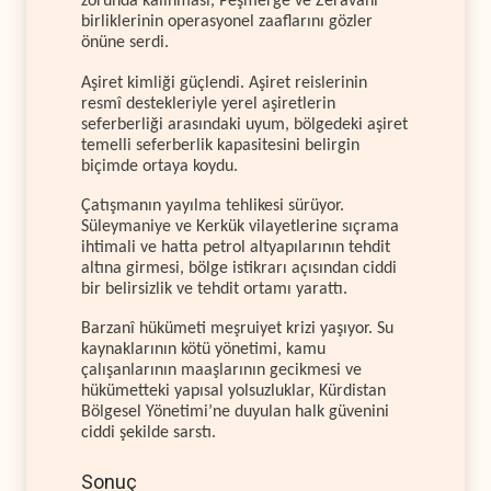
zorunda kalınması, Peşmerge ve Zeravanî
birliklerinin operasyonel zaaflarını gözler
önüne serdi.
Aşiret kimliği güçlendi. Aşiret reislerinin
resmî destekleriyle yerel aşiretlerin
seferberliği arasındaki uyum, bölgedeki aşiret
temelli seferberlik kapasitesini belirgin
biçimde ortaya koydu.
Çatışmanın yayılma tehlikesi sürüyor.
Süleymaniye ve Kerkük vilayetlerine sıçrama
ihtimali ve hatta petrol altyapılarının tehdit
altına girmesi, bölge istikrarı açısından ciddi
bir belirsizlik ve tehdit ortamı yarattı.
Barzanî hükümeti meşruiyet krizi yaşıyor. Su
kaynaklarının kötü yönetimi, kamu
çalışanlarının maaşlarının gecikmesi ve
hükümetteki yapısal yolsuzluklar, Kürdistan
Bölgesel Yönetimi’ne duyulan halk güvenini
ciddi şekilde sarstı.
Sonuç