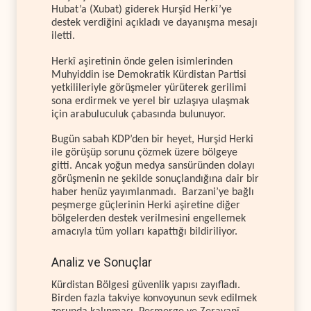
Hubat’a (Xubat) giderek Hurşîd Herkî’ye
destek verdiğini açıkladı ve dayanışma mesajı
iletti.
Herkî aşiretinin önde gelen isimlerinden
Muhyiddin ise Demokratik Kürdistan Partisi
yetkilileriyle görüşmeler yürüterek gerilimi
sona erdirmek ve yerel bir uzlaşıya ulaşmak
için arabuluculuk çabasında bulunuyor.
Bugün sabah KDP’den bir heyet, Hurşid Herki
ile görüşüp sorunu çözmek üzere bölgeye
gitti. Ancak yoğun medya sansüründen dolayı
görüşmenin ne şekilde sonuçlandığına dair bir
haber henüz yayımlanmadı. Barzani’ye bağlı
peşmerge güçlerinin Herki aşiretine diğer
bölgelerden destek verilmesini engellemek
amacıyla tüm yolları kapattığı bildiriliyor.
Analiz ve Sonuçlar
Kürdistan Bölgesi güvenlik yapısı zayıfladı.
Birden fazla takviye konvoyunun sevk edilmek