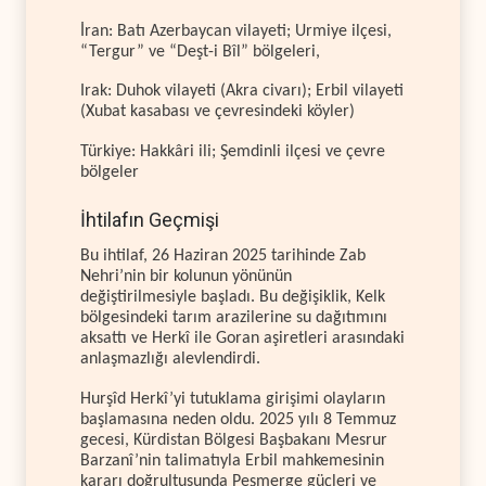
İran: Batı Azerbaycan vilayeti; Urmiye ilçesi,
“Tergur” ve “Deşt-i Bîl” bölgeleri,
Irak: Duhok vilayeti (Akra civarı); Erbil vilayeti
(Xubat kasabası ve çevresindeki köyler)
Türkiye: Hakkâri ili; Şemdinli ilçesi ve çevre
bölgeler
İhtilafın Geçmişi
Bu ihtilaf, 26 Haziran 2025 tarihinde Zab
Nehri’nin bir kolunun yönünün
değiştirilmesiyle başladı. Bu değişiklik, Kelk
bölgesindeki tarım arazilerine su dağıtımını
aksattı ve Herkî ile Goran aşiretleri arasındaki
anlaşmazlığı alevlendirdi.
Hurşîd Herkî’yi tutuklama girişimi olayların
başlamasına neden oldu. 2025 yılı 8 Temmuz
gecesi, Kürdistan Bölgesi Başbakanı Mesrur
Barzanî’nin talimatıyla Erbil mahkemesinin
kararı doğrultusunda Peşmerge güçleri ve