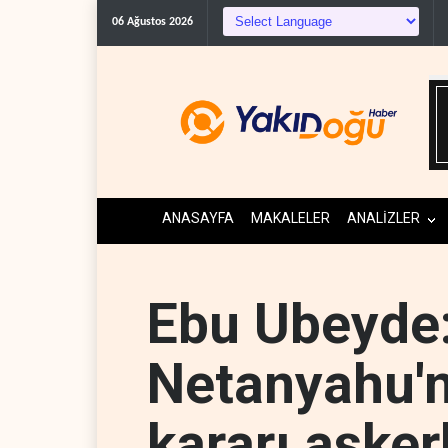
Demokratl
06 Ağustos 2026
ANASAYFA
MAKALELER
ANALİZLER
Ebu Ubeyde
Netanyahu'n
kararı asker