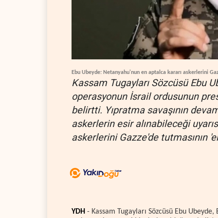
Ebu Ubeyde: Netanyahu'nun en aptalca kararı askerlerini Ga
Kassam Tugayları Sözcüsü Ebu Ube
operasyonun İsrail ordusunun pres
belirtti. Yıpratma savaşının devam
askerlerin esir alınabileceği uya
askerlerini Gazze'de tutmasının 'en
YDH
- Kassam Tugayları Sözcüsü Ebu Ubeyde,