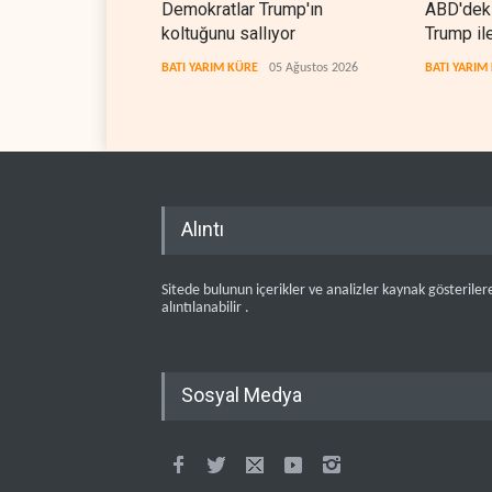
Demokratlar Trump'ın
ABD'deki
koltuğunu sallıyor
Trump il
karşıya g
BATI YARIM KÜRE
05 Ağustos 2026
BATI YARIM
Alıntı
Sitede bulunun içerikler ve analizler kaynak gösteriler
alıntılanabilir .
Sosyal Medya