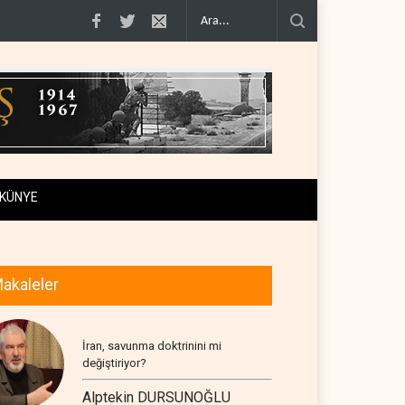
 karşı k..
Hürmüz Boğazı'nda bir tankerin yakınında iki patlama m..
Reuter
KÜNYE
akaleler
İran, savunma doktrinini mi
değiştiriyor?
Alptekin DURSUNOĞLU