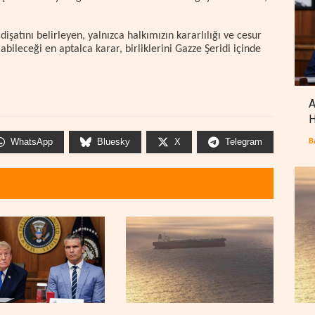
şatını belirleyen, yalnızca halkımızın kararlılığı ve cesur
labileceği en aptalca karar, birliklerini Gazze Şeridi içinde
A
H
WhatsApp
Bluesky
X
Telegram
B