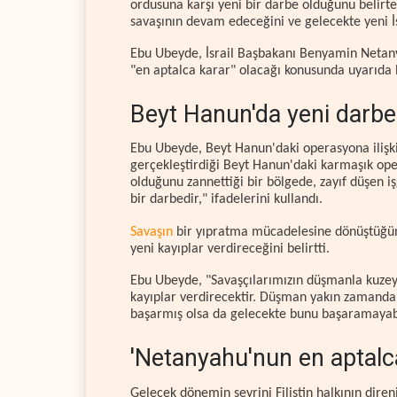
ordusuna karşı yeni bir darbe olduğunu belirt
savaşının devam edeceğini ve gelecekte yeni İsra
Ebu Ubeyde, İsrail Başbakanı Benyamin Netan
"en aptalca karar" olacağı konusunda uyarıda
Beyt Hanun'da yeni darbe
Ebu Ubeyde, Beyt Hanun'daki operasyona ilişki
gerçekleştirdiği Beyt Hanun'daki karmaşık oper
olduğunu zannettiği bir bölgede, zayıf düşen iş
bir darbedir," ifadelerini kullandı.
Savaşın
bir yıpratma mücadelesine dönüştüğün
yeni kayıplar verdireceğini belirtti.
Ebu Ubeyde, "Savaşçılarımızın düşmanla kuzey
kayıplar verdirecektir. Düşman yakın zamanda
başarmış olsa da gelecekte bunu başaramayabili
'Netanyahu'nun en aptalca
Gelecek dönemin seyrini Filistin halkının dire