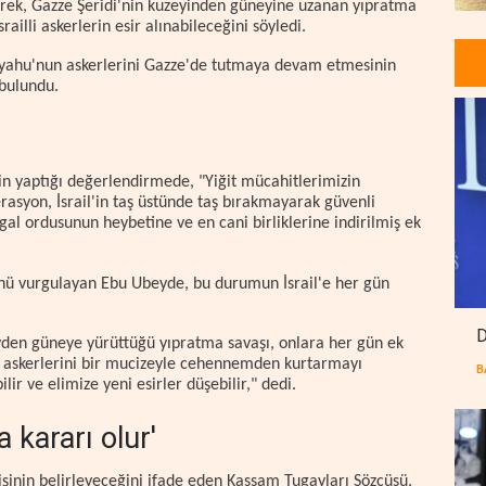
erek, Gazze Şeridi'nin kuzeyinden güneyine uzanan yıpratma
illi askerlerin esir alınabileceğini söyledi.
yahu'nun askerlerini Gazze'de tutmaya devam etmesinin
 bulundu.
n yaptığı değerlendirmede, "Yiğit mücahitlerimizin
asyon, İsrail'in taş üstünde taş bırakmayarak güvenli
gal ordusunun heybetine ve en cani birliklerine indirilmiş ek
ü vurgulayan Ebu Ubeyde, bu durumun İsrail'e her gün
D
den güneye yürüttüğü yıpratma savaşı, onlara her gün ek
 askerlerini bir mucizeyle cehennemden kurtarmayı
B
r ve elimize yeni esirler düşebilir," dedi.
 kararı olur'
nişinin belirleyeceğini ifade eden Kassam Tugayları Sözcüsü,