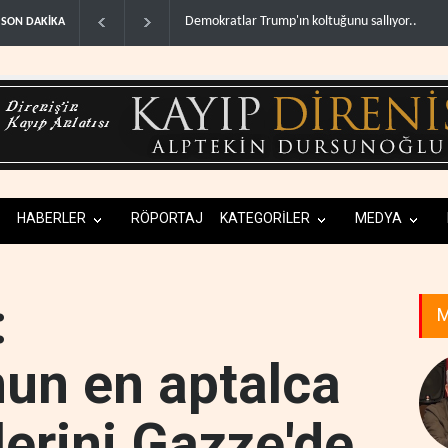
ar Trump'ın koltuğunu sallıyor..
ABD'deki cephane sıkıntısı Trump ile Hegseth'i
SON DAKİKA
HABERLER
RÖPORTAJ
KATEGORİLER
MEDYA
:
M
un en aptalca
lerini Gazze'de