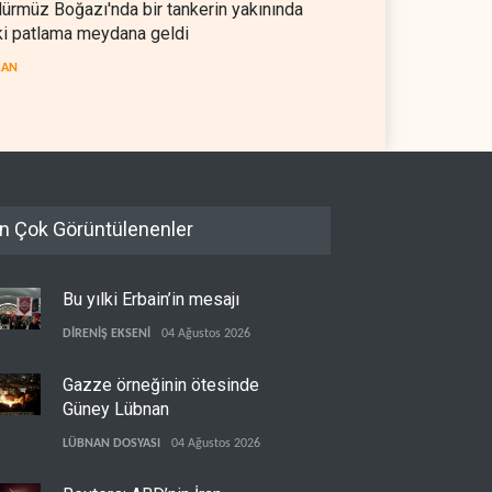
ürmüz Boğazı'nda bir tankerin yakınında
ers: İran, Hürmüz'den
Colani'den Trump'a Rusya
ki patlama meydana geldi
en gemiler üzerinde
jesti
etim sağlayacak
RAN
05 Ağustos 2026
SURİYE
05 Ağustos 2026
n Çok Görüntülenenler
Bu yılki Erbain’in mesajı
DİRENİŞ EKSENİ
04 Ağustos 2026
Gazze örneğinin ötesinde
Güney Lübnan
LÜBNAN DOSYASI
04 Ağustos 2026