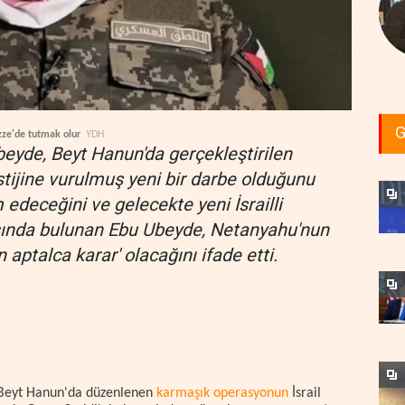
G
zze'de tutmak olur
YDH
yde, Beyt Hanun'da gerçekleştirilen
tijine vurulmuş yeni bir darbe olduğunu
 edeceğini ve gelecekte yeni İsrailli
rısında bulunan Ebu Ubeyde, Netanyahu'nun
 aptalca karar' olacağını ifade etti.
 Beyt Hanun'da düzenlenen
karmaşık operasyonun
İsrail