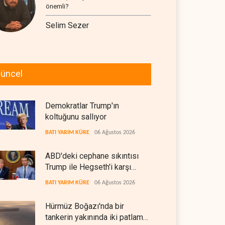
önemli?
Selim Sezer
üncel
Demokratlar Trump'ın
koltuğunu sallıyor
BATI YARIM KÜRE
06 Ağustos 2026
ABD'deki cephane sıkıntısı
Trump ile Hegseth'i karşı
karşıya getirdi
BATI YARIM KÜRE
06 Ağustos 2026
Hürmüz Boğazı'nda bir
tankerin yakınında iki patlama