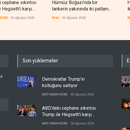
H
 cephane sıkıntısı
Hürmüz Boğazı'nda bir
Reut
i
e Hegseth'i karşı
tankerin yakınında iki patlama
geç
etirdi
meydana geldi
den
İ
 KÜRE
05 Ağustos 2026
İRAN
05 Ağustos 2026
İRAN
Son yüklemeler
E
ek
Demokratlar Trump'ın
koltuğunu sallıyor
BATI YARIM KÜRE
06 Ağustos 2026
ABD'deki cephane sıkıntısı
Trump ile Hegseth'i karşı
karşıya getirdi
BATI YARIM KÜRE
06 Ağustos 2026