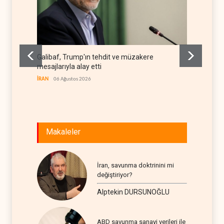
Galibaf, Trump'ın tehdit ve müzakere
Trump: 
mesajlarıyla alay etti
stoklar
İRAN
06 Ağustos 2026
BATI YAR
Makaleler
İran, savunma doktrinini mi
değiştiriyor?
Alptekin DURSUNOĞLU
ABD savunma sanayi verileri ile