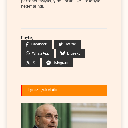
personel taşıyıcı, yine "Yasin 105" roketiyle
hedef alındı.
Paylaş:
Facebook
Twitter
WhatsApp
Bluesky
X
Telegram
İlginizi çekebilir