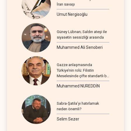
İran savaşı
Umut Nergisoğlu
Güney Lübnan; Saldırı ateşi ile
siyasetin sessizliği arasında
Muhammed Ali Senoberi
Gazze anlaşmasında
Türkiye’nin rolü: Filistin
Meselesinde çifte standartlı bir
seyir
Muhammed NUREDDİN
Sabra-Şatila’yı hatırlamak
neden önemli?
Selim Sezer