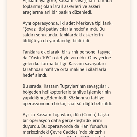
Açıklamaya göre, Kassam savaşçıları, burada
toplanmış olan İsrail askerleri ve askeri
araçlarına ani bir baskın düzenledi.
Aynı operasyonda, iki adet Merkava tipi tank,
"Şevaz" tipi patlayıcılarla hedef alındı. Bu
saldırı sonucunda, tanklardaki askerlerin
öldüğü ya da yaralandığı bildirildi.
Tanklara ek olarak, bir zırhlı personel taşıyıcı
da "Yasin 105" roketiyle vuruldu. Olay yerine
gelen kurtarma birliği, Kassam savaşçıları
tarafından hafif ve orta makineli silahlarla
hedef alındı.
Bu sırada, Kassam Tugayları’nın savaşçıları,
bölgeden helikopterlerle tahliye işlemlerinin
yapıldığını gözlemledi. Söz konusu tahliye
operasyonunun birkaç saat sürdüğü belirtildi.
Ayrıca Kassam Tugayları, dün (Cuma) başka
bir operasyon daha gerçekleştirdiklerini
duyurdu. Bu operasyonda da Han Yunus’un
merkezindeki Çevre Caddesi’nde bir zırhlı