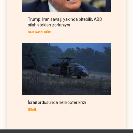
dibine indirdi
BATI YARIM KÜRE
07 Ağustos 2026
ABD'den Küba ordusuna
Trump: İran savaşı yakında bitebilir, ABD
yeni yaptırımlar
silah stokları zorlanıyor
BATI YARIM KÜRE
06 Ağustos 2026
BATI YARIM KÜRE
İsrail ordusunda helikopter krizi
İSRAİL