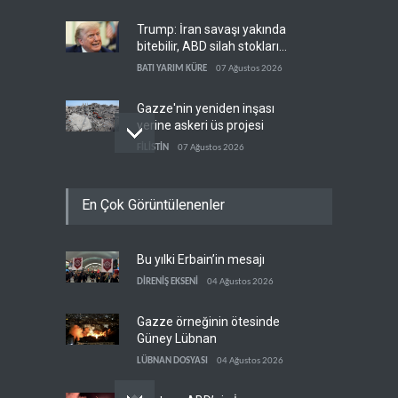
Trump: İran savaşı yakında
bitebilir, ABD silah stokları
zorlanıyor
BATI YARIM KÜRE
07 Ağustos 2026
Gazze'nin yeniden inşası
yerine askeri üs projesi
FİLİSTİN
07 Ağustos 2026
İsrail ordusunda helikopter
En Çok Görüntülenenler
krizi
İSRAİL
07 Ağustos 2026
Bu yılki Erbain’in mesajı
UNICEF: Gazze'de
ateşkesten bu yana 300
DİRENİŞ EKSENİ
04 Ağustos 2026
çocuk öldürüldü
FİLİSTİN
07 Ağustos 2026
Gazze örneğinin ötesinde
Güney Lübnan
LÜBNAN DOSYASI
04 Ağustos 2026