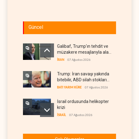
Güncel
Galibaf, Trump'ın tehdit ve
müzakere mesajlarıyla alay
etti
İRAN
07 Ağustos 2026
Trump: İran savaşı yakında
bitebilir, ABD silah stokları
zorlanıyor
BATI YARIM KÜRE
07 Ağustos 2026
İsrail ordusunda helikopter
krizi
İSRAİL
07 Ağustos 2026
Gazze'nin yeniden inşası
yerine askeri üs projesi