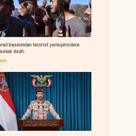
NYT: Washington, İran'ı yine
okuyamadı
BATI YARIM KÜRE
05 Ağustos 2026
İsrailli istihbaratçı: ABD'nin
mühimmatının bittiği iddiası
srail basınından terörist yerleşimcilere
bir iç kavga
estek itirafı
İSRAİL
05 Ağustos 2026
SRAİL
CNN: Stokların erimesi ABD'yi
İran karşısında 'zor kararlara'
sevk ediyor
BATI YARIM KÜRE
05 Ağustos 2026