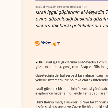
İsrail, el-Meyadin büro şefini tutukladı
YDH
İsrail işgal güçlerinin el-Meyadin T
evine düzenlediği baskınla gözalt
sistematik baskı politikalarının yen
YDH-
İsrail işgal güçlerinin el-Meyadin TV’nin 
gözaltına alması, geniş çaplı Arap ve Filistinli 
Gazetecinin derhal serbest bırakılması çağrıl
yönelik sistematik bir politika olarak nitelendir
İsrail güvenlik birimlerinin Pazartesi günü sa
ekiplerince hedef alındı, evde geniş çaplı aram
Hizbullah’ın medya ilişkileri birimi tarafında
özgür sesi susturma ve Gazze ile bölgedeki siv