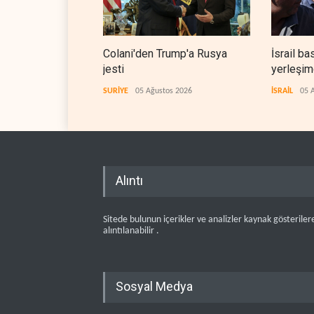
Colani'den Trump'a Rusya
İsrail ba
jesti
yerleşimc
SURİYE
05 Ağustos 2026
İSRAİL
05 
Alıntı
Sitede bulunun içerikler ve analizler kaynak gösteriler
alıntılanabilir .
Sosyal Medya