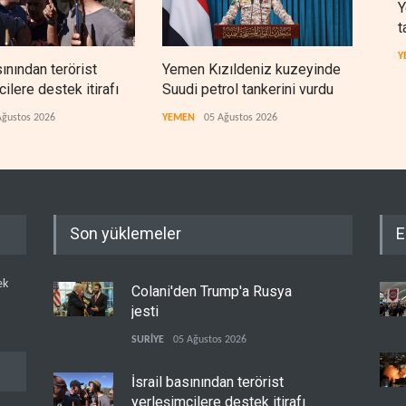
Y
t
Y
sınından terörist
Yemen Kızıldeniz kuzeyinde
İsra
ilere destek itirafı
Suudi petrol tankerini vurdu
lüks
çıktı
Ağustos 2026
YEMEN
05 Ağustos 2026
İSRAİ
Son yüklemeler
E
ek
Colani'den Trump'a Rusya
jesti
SURİYE
05 Ağustos 2026
İsrail basınından terörist
yerleşimcilere destek itirafı