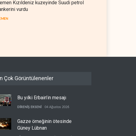
emen Kızıldeniz kuzeyinde Suudi petrol
ankerini vurdu
EMEN
il askerlerinin Lübnan'daki
Hürmüz ve Babülmendep
 oteli yağmaladığı ortaya
boğazlarında gemi trafiği
durağan seyrini koruyor
L
05 Ağustos 2026
İRAN
05 Ağustos 2026
n Çok Görüntülenenler
Bu yılki Erbain’in mesajı
DİRENİŞ EKSENİ
04 Ağustos 2026
Gazze örneğinin ötesinde
Güney Lübnan