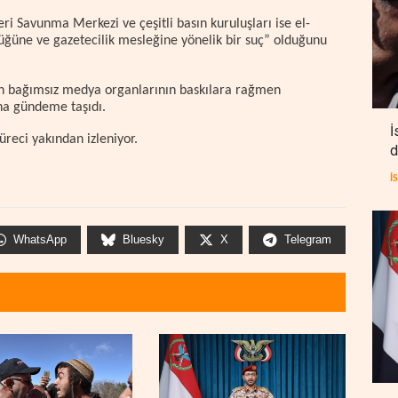
leri Savunma Merkezi ve çeşitli basın kuruluşları ise el-
üğüne ve gazetecilik mesleğine yönelik bir suç” olduğunu
teren bağımsız medya organlarının baskılara rağmen
aha gündeme taşıdı.
İ
üreci yakından izleniyor.
d
İ
WhatsApp
Bluesky
X
Telegram