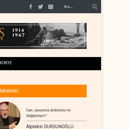
iraf..
Yemen Kızıldeniz kuzeyinde Suudi petrol tankerini vurdu..
İsrail ask
KÜNYE
akaleler
İran, savunma doktrinini mi
değiştiriyor?
Alptekin DURSUNOĞLU