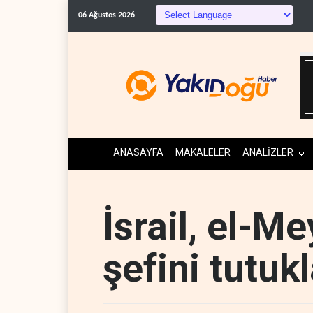
Co
06 Ağustos 2026
ANASAYFA
MAKALELER
ANALİZLER
İsrail, el-M
şefini tutuk