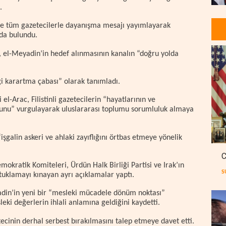
.
 ve tüm gazetecilerle dayanışma mesajı yayımlayarak
nda bulundu.
k, el-Meyadin’in hedef alınmasının kanalın “doğru yolda
i karartma çabası” olarak tanımladı.
l-Arac, Filistinli gazetecilerin “hayatlarının ve
uğunu” vurgulayarak uluslararası toplumu sorumluluk almaya
“işgalin askeri ve ahlaki zayıflığını örtbas etmeye yönelik
C
okratik Komiteleri, Ürdün Halk Birliği Partisi ve Irak’ın
S
utuklamayı kınayan ayrı açıklamalar yaptı.
adin’in yeni bir “mesleki mücadele dönüm noktası”
leki değerlerin ihlali anlamına geldiğini kaydetti.
ecinin derhal serbest bırakılmasını talep etmeye davet etti.