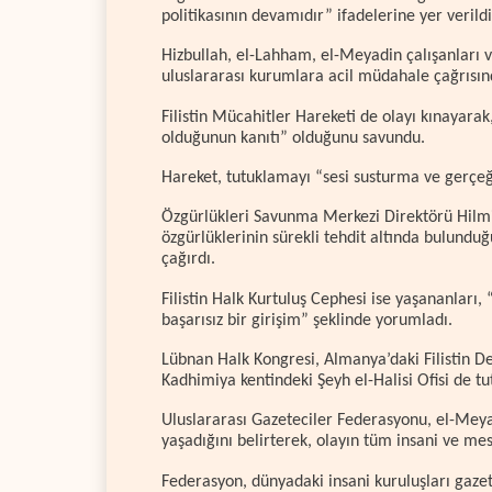
politikasının devamıdır” ifadelerine yer verildi
Hizbullah, el-Lahham, el-Meyadin çalışanları
uluslararası kurumlara acil müdahale çağrısı
Filistin Mücahitler Hareketi de olayı kınayara
olduğunun kanıtı” olduğunu savundu.
Hareket, tutuklamayı “sesi susturma ve gerçeğ
Özgürlükleri Savunma Merkezi Direktörü Hilmi e
özgürlüklerinin sürekli tehdit altında bulund
çağırdı.
Filistin Halk Kurtuluş Cephesi ise yaşananları, 
başarısız bir girişim” şeklinde yorumladı.
Lübnan Halk Kongresi, Almanya’daki Filistin Dem
Kadhimiya kentindeki Şeyh el-Halisi Ofisi de t
Uluslararası Gazeteciler Federasyonu, el-Mey
yaşadığını belirterek, olayın tüm insani ve mes
Federasyon, dünyadaki insani kuruluşları gazet