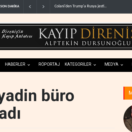
lani'den Trump'a Rusya jesti..
İsrail basınından terörist yerleşimcilere destek it
SON DAKİKA
HABERLER
RÖPORTAJ
KATEGORİLER
MEDYA
eyadin büro
M
ladı