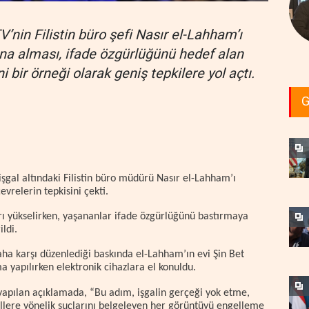
V’nin Filistin büro şefi Nasır el-Lahham’ı
ına alması, ifade özgürlüğünü hedef alan
i bir örneği olarak geniş tepkilere yol açtı.
G
işgal altındaki Filistin büro müdürü Nasır el-Lahham’ı
çevrelerin tepkisini çekti.
arı yükselirken, yaşananlar ifade özgürlüğünü bastırmaya
ildi.
baha karşı düzenlediği baskında el-Lahham’ın evi Şin Bet
a yapılırken elektronik cihazlara el konuldu.
n yapılan açıklamada, “Bu adım, işgalin gerçeği yok etme,
illere yönelik suçlarını belgeleyen her görüntüyü engelleme