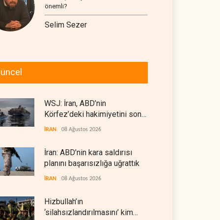
önemli?
Selim Sezer
üncel
WSJ: İran, ABD’nin
Körfez’deki hakimiyetini sona
erdiriyor
İRAN
08 Ağustos 2026
İran: ABD’nin kara saldırısı
planını başarısızlığa uğrattık
İRAN
08 Ağustos 2026
Hizbullah’ın
‘silahsızlandırılmasını’ kim