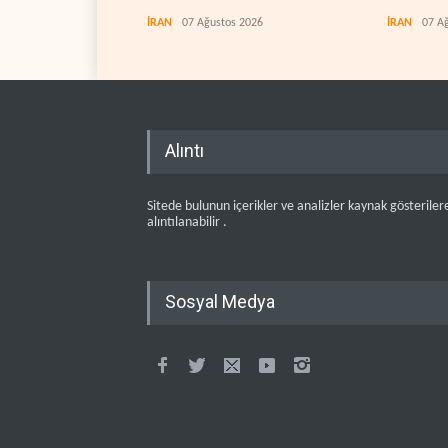
erdiriyor
İRAN
07 Ağustos 2026
İRAN
07 A
Alıntı
Sitede bulunun içerikler ve analizler kaynak gösteriler
alıntılanabilir .
Sosyal Medya