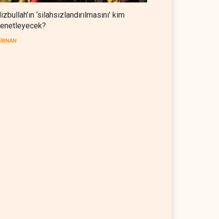
izbullah’ın ‘silahsızlandırılmasını’ kim
enetleyecek?
ÜBNAN
i'den Trump’a ‘savaş
Pentagon silah şirketlerinin
meti’ yanıtı: Önce savaşı
önünü açıyor