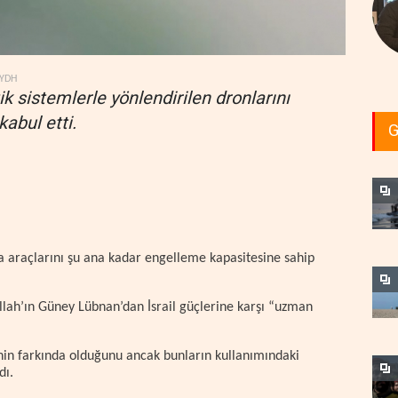
YDH
tik sistemlerle yönlendirilen dronlarını
abul etti.
G
ava araçlarını şu ana kadar engelleme kapasitesine sahip
ullah’ın Güney Lübnan’dan İsrail güçlerine karşı “uzman
inin farkında olduğunu ancak bunların kullanımındaki
dı.