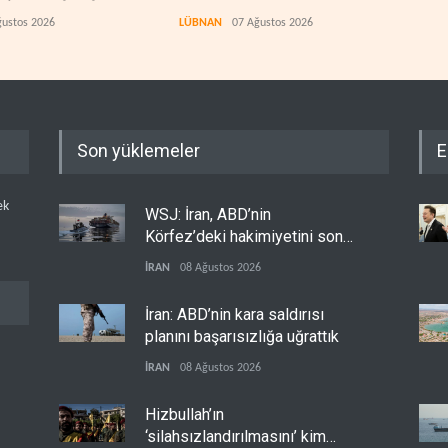
denetleyecek?
kaz
ğustos 2026
LÜBNAN
07 Ağustos 2026
İRAN
Son yüklemeler
E
ek
WSJ: İran, ABD’nin
Körfez’deki hakimiyetini sona
erdiriyor
İRAN
08 Ağustos 2026
İran: ABD’nin kara saldırısı
planını başarısızlığa uğrattık
İRAN
08 Ağustos 2026
Hizbullah’ın
‘silahsızlandırılmasını’ kim