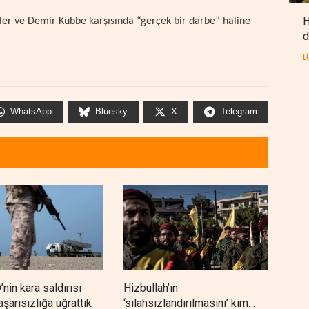
H
emler ve Demir Kubbe karşısında “gerçek bir darbe” haline
d
L
WhatsApp
Bluesky
X
Telegram
’nin kara saldırısı
Hizbullah’ın
Beka
aşarısızlığa uğrattık
‘silahsızlandırılmasını’ kim
gani