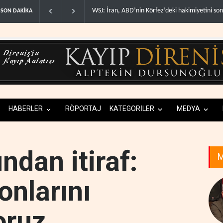
örfez’deki hakimiyetini sona erdir..
İran: ABD’nin kara saldırısı planını başarısı
SON DAKİKA
HABERLER
RÖPORTAJ
KATEGORİLER
MEDYA
ndan itiraf:
M
onlarını
oruz