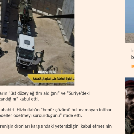
İ
b
İ
arın “üst düzey eğitim aldığını” ve “Suriye’deki
ndığını” kabul etti.
muhabiri, Hizbullah’ın “henüz çözümü bulunamayan intihar
bedeller ödetmeyi sürdürdüğünü” ifade etti.
enişin dronları karşısındaki yetersizliğini kabul etmesinin