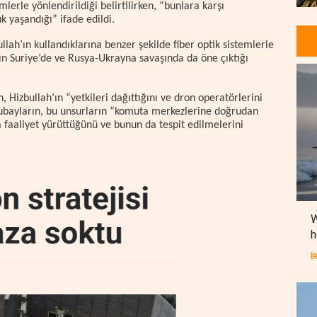
lerle yönlendirildiği belirtilirken, “bunlara karşı
 yaşandığı” ifade edildi.
ah’ın kullandıklarına benzer şekilde fiber optik sistemlerle
rın Suriye’de ve Rusya-Ukrayna savaşında da öne çıktığı
Hizbullah’ın “yetkileri dağıttığını ve dron operatörlerini
ı subayların, bu unsurların “komuta merkezlerine doğrudan
a faaliyet yürüttüğünü ve bunun da tespit edilmelerini
W
h
İ