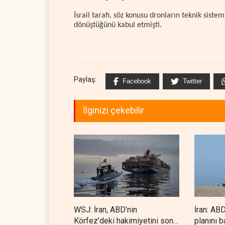
İsrail tarafı, söz konusu dronların teknik sist
dönüştüğünü kabul etmişti.
Paylaş:
Facebook
Twitter
İlginizi çekebilir
WSJ: İran, ABD’nin
İran: ABD
Körfez’deki hakimiyetini sona
planını b