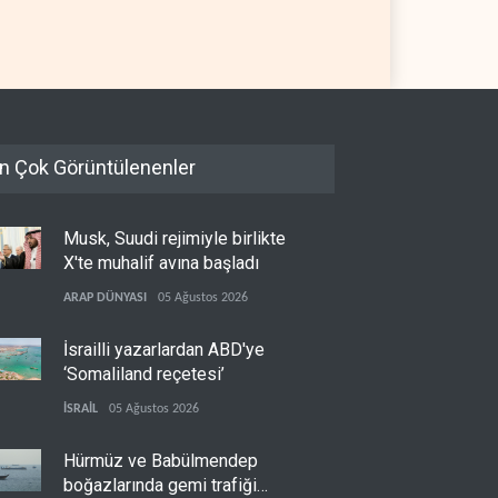
an
07 Ağustos 2026
BATI YARIM KÜRE
07 Ağustos 2026
n Çok Görüntülenenler
Musk, Suudi rejimiyle birlikte
X'te muhalif avına başladı
ARAP DÜNYASI
05 Ağustos 2026
İsrailli yazarlardan ABD'ye
‘Somaliland reçetesi’
İSRAİL
05 Ağustos 2026
Hürmüz ve Babülmendep
boğazlarında gemi trafiği