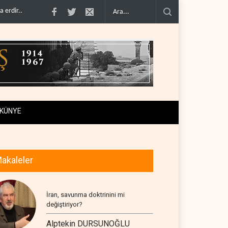
zlı..
Hizbullah’ın ‘silahsızlandırılmasını’ kim denetl..
Bekai'den Trump’a ‘sav
KÜNYE
akaleler
İran, savunma doktrinini mi
değiştiriyor?
Alptekin DURSUNOĞLU