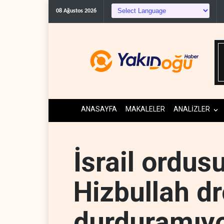
WSJ: İran, ABD’nin K
08 Ağustos 2026
ANASAYFA
MAKALELER
ANALİZLER
İsrail ordusu
Hizbullah dr
durduramıy