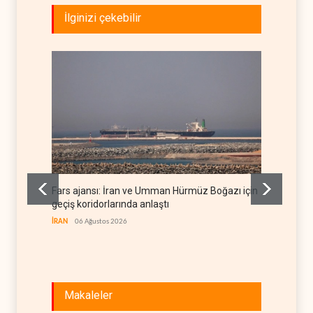
İlginizi çekebilir
Fars ajansı: İran ve Umman Hürmüz Boğazı için
Trump,
geçiş koridorlarında anlaştı
etti
İRAN
06 Ağustos 2026
BATI YAR
Makaleler