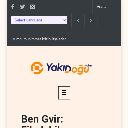
p, mühimmat krizini ifşa edenleri tehdit etti..
Demokratlar: Trump Batı Şeria'da
Ben Gvir: