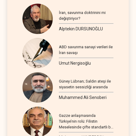
İran, savunma doktrinini mi
değiştiriyor?
Alptekin DURSUNOĞLU
ABD savunma sanayi verileri ile
İran savaşı
Umut Nergisoğlu
Güney Lübnan; Saldırı ateşi ile
siyasetin sessizliği arasında
Muhammed Ali Senoberi
Gazze anlaşmasında
Türkiye’nin rolü: Filistin
Meselesinde çifte standartlı bir
seyir