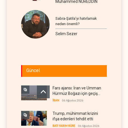
Muhammed NUREDDİN
Sabra-Şatila’yı hatırlamak
neden önemli?
Selim Sezer
Güncel
Fars ajansı: İran ve Umman
Hürmüz Boğazı için geçiş
koridorlarında anlaştı
İRAN
06 Ağustos 2026
Trump, mühimmat krizini
ifşa edenleri tehdit etti
BATI YARIM KÜRE
06 Ağustos 2026