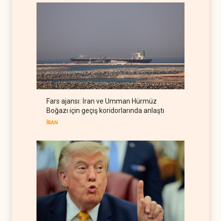
Colani, Hizbullah ile silah
bırakma diyaloğu için kanal
arıyor
LÜBNAN
06 Ağustos 2026
BM yetkilisinden İsrail'e gizli
belge akışı
BATI YARIM KÜRE
06 Ağustos 2026
Fars ajansı: İran ve Umman Hürmüz
ABD'den Küba ordusuna
Boğazı için geçiş koridorlarında anlaştı
yeni yaptırımlar
İRAN
BATI YARIM KÜRE
06 Ağustos 2026