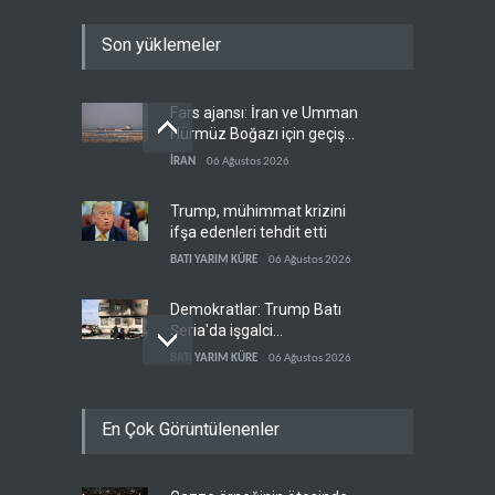
Son yüklemeler
Fars ajansı: İran ve Umman
Hürmüz Boğazı için geçiş
koridorlarında anlaştı
İRAN
06 Ağustos 2026
Trump, mühimmat krizini
ifşa edenleri tehdit etti
BATI YARIM KÜRE
06 Ağustos 2026
Demokratlar: Trump Batı
Şeria'da işgalci
yerleşimcilere cezasızlık
BATI YARIM KÜRE
06 Ağustos 2026
sağladı
İsrail, beyin göçünde rekora
En Çok Görüntülenenler
koşuyor
İSRAİL
06 Ağustos 2026