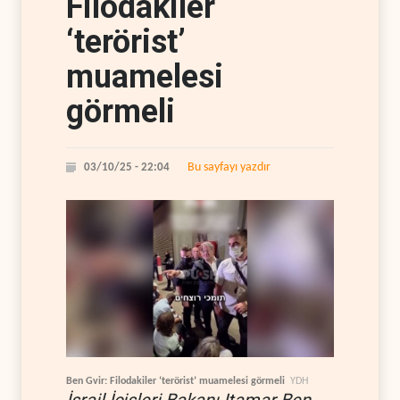
Filodakiler
‘terörist’
muamelesi
görmeli
Bu sayfayı yazdır
03/10/25 - 22:04
Ben Gvir: Filodakiler ‘terörist’ muamelesi görmeli
YDH
İsrail İçişleri Bakanı Itamar Ben