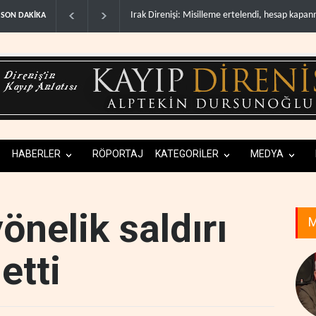
leme ertelendi, hesap kapanmadı..
Gazeteci Magnier: Trump, Hürmüz Boğazı d
SON DAKİKA
HABERLER
RÖPORTAJ
KATEGORİLER
MEDYA
önelik saldırı
M
etti