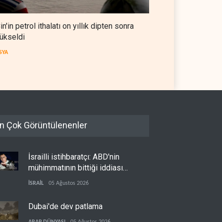
in'in petrol ithalatı on yıllık dipten sonra
ükseldi
SYA
n Çok Görüntülenenler
İsrailli istihbaratçı: ABD'nin
mühimmatının bittiği iddiası
bir iç kavga
İSRAİL
05 Ağustos 2026
Dubai'de dev patlama
ARAP DÜNYASI
05 Ağustos 2026