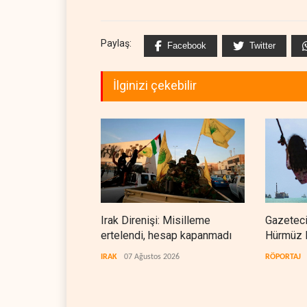
Paylaş:
Facebook
Twitter
İlginizi çekebilir
Irak Direnişi: Misilleme
Gazeteci
ertelendi, hesap kapanmadı
Hürmüz 
doğrudan
IRAK
07 Ağustos 2026
RÖPORTAJ
teslim et