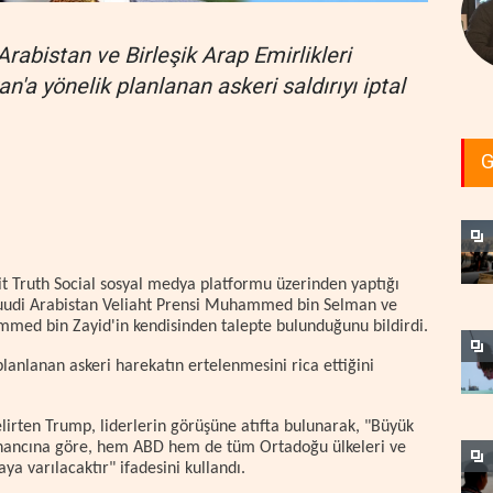
rabistan ve Birleşik Arap Emirlikleri
an'a yönelik planlanan askeri saldırıyı iptal
G
t Truth Social sosyal medya platformu üzerinden yaptığı
uudi Arabistan Veliaht Prensi Muhammed bin Selman ve
mmed bin Zayid'in kendisinden talepte bulunduğunu bildirdi.
planlanan askeri harekatın ertelenmesini rica ettiğini
irten Trump, liderlerin görüşüne atıfta bulunarak, "Büyük
n inancına göre, hem ABD hem de tüm Ortadoğu ülkeleri ve
ya varılacaktır" ifadesini kullandı.