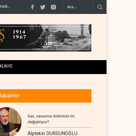
enetimini doğru..
Çin'in petrol ithalatı on yıllık dipten sonra yükseldi..
BAE,
KÜNYE
akaleler
İran, savunma doktrinini mi
değiştiriyor?
Alptekin DURSUNOĞLU