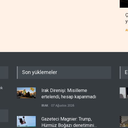
Ç
y
A
Son yüklemeler
E
ek
Irak Direnişi: Misilleme
ertelendi, hesap kapanmadı
IRAK
07 Ağustos 2026
Gazeteci Magnier: Trump,
Hürmüz Boğazı denetimini