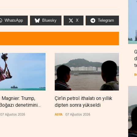
WhatsApp
Bluesky
X
Telegram
G
d
t
R
 Magnier: Trump,
Çin'in petrol ithalatı on yıllık
BAE,
Boğazı denetimini
dipten sonra yükseldi
sonr
 İran ve Umman'a
düz
07 Ağustos 2026
ASYA
07 Ağustos 2026
ARAP
ti