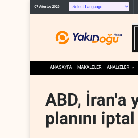
Irak Direnişi: Misil
07 Ağustos 2026
ANASAYFA
MAKALELER
ANALİZLER
ABD, İran'a y
planını iptal 