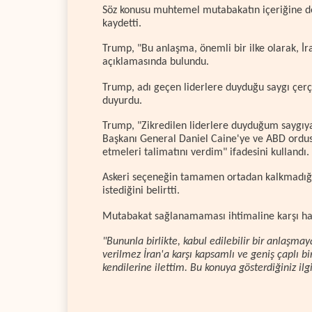
Söz konusu muhtemel mutabakatın içeriğine de
kaydetti.
Trump, "Bu anlaşma, önemli bir ilke olarak, İr
açıklamasında bulundu.
Trump, adı geçen liderlere duyduğu saygı çer
duyurdu.
Trump, "Zikredilen liderlere duyduğum saygı
Başkanı General Daniel Caine'ye ve ABD ordusuna
etmeleri talimatını verdim" ifadesini kullandı.
Askeri seçeneğin tamamen ortadan kalkmadığı
istediğini belirtti.
Mutabakat sağlanamaması ihtimaline karşı hazı
"Bununla birlikte, kabul edilebilir bir anlaşm
verilmez İran'a karşı kapsamlı ve geniş çaplı b
kendilerine ilettim. Bu konuya gösterdiğiniz ilg