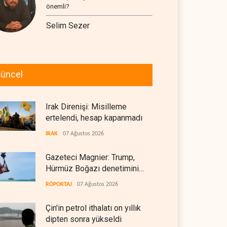
önemli?
Selim Sezer
üncel
Irak Direnişi: Misilleme
ertelendi, hesap kapanmadı
IRAK
07 Ağustos 2026
Gazeteci Magnier: Trump,
Hürmüz Boğazı denetimini
doğrudan İran ve Umman'a
RÖPORTAJ
07 Ağustos 2026
teslim etti
Çin'in petrol ithalatı on yıllık
dipten sonra yükseldi