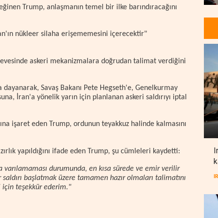
ğinen Trump, anlaşmanın temel bir ilke barındıracağını
an'ın nükleer silaha erişememesini içerecektir"
çevesinde askeri mekanizmalara doğrudan talimat verdiğini
ya dayanarak, Savaş Bakanı Pete Hegseth'e, Genelkurmay
, İran'a yönelik yarın için planlanan askeri saldırıyı iptal
na işaret eden Trump, ordunun teyakkuz halinde kalmasını
I
rlık yapıldığını ifade eden Trump, şu cümleleri kaydetti:
k
aya varılamaması durumunda, en kısa sürede ve emir verilir
I
ir saldırı başlatmak üzere tamamen hazır olmaları talimatını
i için teşekkür ederim."