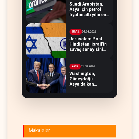
Suudi Arabistan,
Asya için petrol
fiyatını altı yılın en
düşüğüne indirdi
04.08.2026
İSRAİL
Jerusalem Post:
Hindistan, İsrail'in
savaş sanayisini
besledi
01.08.2026
ASYA
Washington,
Güneydoğu
Asya’da kan
kaybediyor
Makaleler