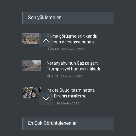
Son yüklemeler
Roma görüşmeleri tıkandı:
Lübnan delegasyonunda
anlaşmazlık çıktı
LÜBNAN
10 Ağustos 2026
Netanyahu'nun Gazze şartı
Trump'ın yol haritasını tıkadı
FİLİSTİN
10 Ağustos 2026
Irak'ta Suudi tazminatına
ret: Direniş misilleme
şartında ısrarlı
IRAK
10 Ağustos 2026
Yemen ordusu Suudi
En Çok Görüntülenenler
güçlerinin Muha'daki askeri
depolarını vurdu
YEMEN
10 Ağustos 2026