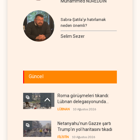
Muhammed NUREDDİN
Sabra-Şatila’yı hatırlamak
neden önemli?
Selim Sezer
Güncel
Roma görüşmeleri tıkandı:
Lübnan delegasyonunda
anlaşmazlık çıktı
LÜBNAN
10 Ağustos 2026
Netanyahu'nun Gazze şartı
Trump'ın yol haritasını tıkadı
FİLİSTİN
10 Ağustos 2026