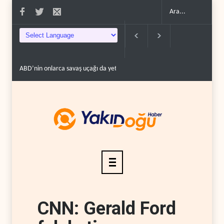
ABD’nin onlarca savaş uçağı da yetmedi: Hürmüz’de ..
Necef İmamı'ndan böl
CNN: Gerald Ford