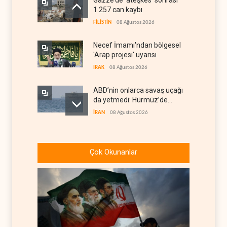
Gazze’de ‘ateşkes’ sonrası
1.257 can kaybı
FİLİSTİN
08 Ağustos 2026
Necef İmamı'ndan bölgesel
'Arap projesi' uyarısı
IRAK
08 Ağustos 2026
ABD’nin onlarca savaş uçağı
da yetmedi: Hürmüz’de
gemi vuruldu
İRAN
08 Ağustos 2026
Suudi Arabistan, kendisini
savaş sonrası Körfez'e
Çok Okunanlar
hazırlıyor
ANALİZLER
08 Ağustos 2026
ABD ekonomisinde İran
savaşı nedeniyle 23 bin
istihdam kaybı yaşandı
BATI YARIM KÜRE
08 Ağustos 2026
ABD ikna etti: Ukrayna