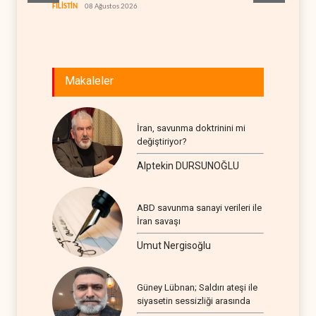
Hürmüz
FİLİSTİN
08 Ağustos 2026
İRAN
08
Makaleler
İran, savunma doktrinini mi
değiştiriyor?
Alptekin DURSUNOĞLU
ABD savunma sanayi verileri ile
İran savaşı
Umut Nergisoğlu
Güney Lübnan; Saldırı ateşi ile
siyasetin sessizliği arasında