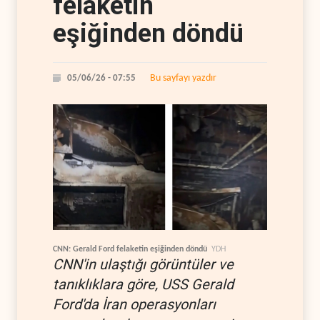
felaketin
eşiğinden döndü
Bu sayfayı yazdır
05/06/26 - 07:55
CNN: Gerald Ford felaketin eşiğinden döndü
YDH
CNN'in ulaştığı görüntüler ve
tanıklıklara göre, USS Gerald
Ford'da İran operasyonları