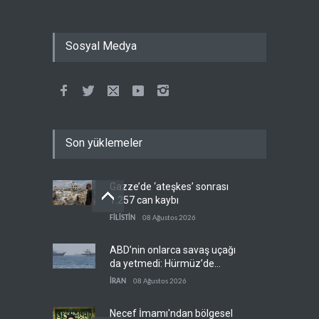
Sosyal Medya
Son yüklemeler
Gazze’de ‘ateşkes’ sonrası
1.257 can kaybı
FİLİSTİN
08 Ağustos 2026
ABD’nin onlarca savaş uçağı
da yetmedi: Hürmüz’de
gemi vuruldu
İRAN
08 Ağustos 2026
Necef İmamı'ndan bölgesel