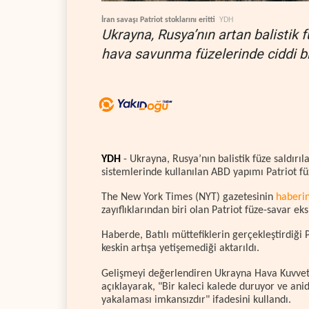
İran savaşı Patriot stoklarını eritti
YDH
Ukrayna, Rusya’nın artan balistik f
hava savunma füzelerinde ciddi bir 
YDH
- Ukrayna, Rusya’nın balistik füze saldır
sistemlerinde kullanılan ABD yapımı Patriot f
The New York Times (NYT) gazetesinin
haberi
zayıflıklarından biri olan Patriot füze-savar eks
Haberde, Batılı müttefiklerin gerçekleştirdiği Pa
keskin artışa yetişemediği aktarıldı.
Gelişmeyi değerlendiren Ukrayna Hava Kuvvetl
açıklayarak, "Bir kaleci kalede duruyor ve ani
yakalaması imkansızdır" ifadesini kullandı.