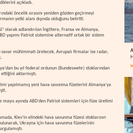
iklerini açıkladı.
arındaki öncelik sırasını yeniden gözden geçirmeyi
irmanın yetki alanı dışında olduğunu belirtti.
ü" olarak adlandırılan İngiltere, Fransa ve Almanya,
D yapımı Patriot sistemine alternatif ortak bir sistem
A
-savar mühimmatı üretecek, Avrupalı firmalar ise radar,
H
.
İ
'dan bu yıl federal ordunun (Bundeswehr) stoklarından
ettiğini aktarmıştı.
retimi yapılmamış yeni hava savunma füzelerini Almanya'ya
şti.
e mayıs ayında ABD’den Patriot sistemleri için füze üretimi
lamada, Kiev'in elindeki hava savunma füzesi stoklarının
 bulunarak, Ukrayna için hava savunma füzelerinin
urgulamıştı.