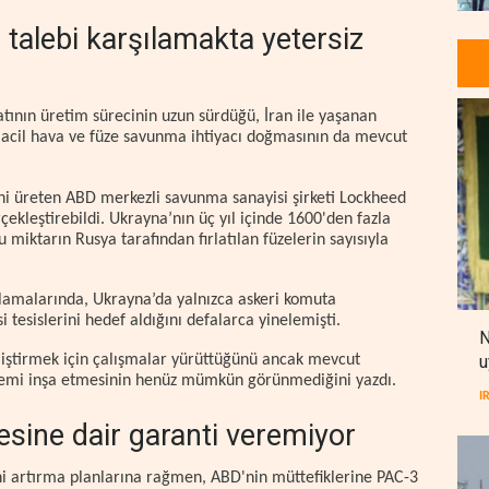
 talebi karşılamakta yetersiz
nın üretim sürecinin uzun sürdüğü, İran ile yaşanan
e acil hava ve füze savunma ihtiyacı doğmasının da mevcut
ini üreten ABD merkezli savunma sanayisi şirketi Lockheed
ekleştirebildi. Ukrayna’nın üç yıl içinde 1600'den fazla
 miktarın Rusya tarafından fırlatılan füzelerin sayısıyla
lamalarında, Ukrayna’da yalnızca askeri komuta
 tesislerini hedef aldığını defalarca yinelemişti.
N
u
liştirmek için çalışmalar yürüttüğünü ancak mevcut
istemi inşa etmesinin henüz mümkün görünmediğini yazdı.
I
resine dair garanti veremiyor
ini artırma planlarına rağmen, ABD'nin müttefiklerine PAC-3