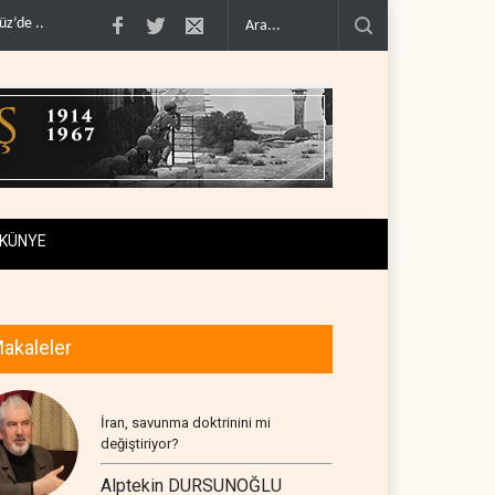
ı..
Mossad’ın İran'a karşı Kürt planı neden çöktü?..
Suudi Arabistan, kendisi
KÜNYE
akaleler
İran, savunma doktrinini mi
değiştiriyor?
Alptekin DURSUNOĞLU