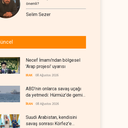
önemli?
Selim Sezer
üncel
Necef İmamı'ndan bölgesel
'Arap projesi' uyarısı
IRAK
08 Ağustos 2026
ABD’nin onlarca savaş uçağı
da yetmedi: Hürmüz’de gemi
vuruldu
İRAN
08 Ağustos 2026
Suudi Arabistan, kendisini
savaş sonrası Körfez'e