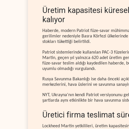
Üretim kapasitesi küresel
kalıyor
Haberde, modern Patriot füze-savar mühimmatı
gerilimler nedeniyle Basra Körfezi ülkelerind
stokları tükettiği belirtildi.
Patriot sistemlerinde kullanılan PAC-3 füzeler
Martin, geçen yıl yalnızca 620 adet üretim gerç
füze-savar teslim aldığı kaydedilen haberde, bu
uyumlu olmadığı vurgulandı.
Rusya Savunma Bakanlığı ise daha önceki açık
merkezlerini, hava üslerini ve savunma sanayisi
NYT, Ukrayna'nın kendi Patriot versiyonunu ge
şartlarda aynı etkinlikte bir hava savunma s
Üretici firma teslimat sü
Lockheed Martin yetkilileri, üretim kapasites