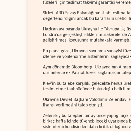
füzeleri için teslimat takvimi garantisi veremed
Şirket, ABD Savaş Bakanlığının silah teslimatl
değerlendirdiğini ancak bu kararların üretici f
Haziran ayı başında Ukrayna ile "Avrupa Üçlüs
Londra’da gerçekleştirdikleri müzakerelerde AB
geliştirilmesi konusunda mutabakata varmıştı.
Bu plana göre, Ukrayna savunma sanayisi füze
izleme ve yönlendirme sistemlerini sağlayacak
Aynı dönemde Bloomberg, Ukrayna'nın Almanya
düzinelerce ek Patriot füzesi sağlamasını talep 
Kiev’in bu talebe karşılık, gelecekte henüz ü
teslim etme taahhüdünde bulunduğu belirtilmi
Ukrayna Devlet Başkanı Volodimir Zelenskiy is
lisansı verilmesini talep etmişti.
Zelenskiy bu talepten bir ay önce yaptığı açık
birkaç hafta içinde tükenebileceği uyarısında
sistemlerin kendisinden daha kritik olduğunu v