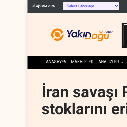
ABD’nin onlarca savaş u
08 Ağustos 2026
ANASAYFA
MAKALELER
ANALİZLER
İran savaşı 
stoklarını eri