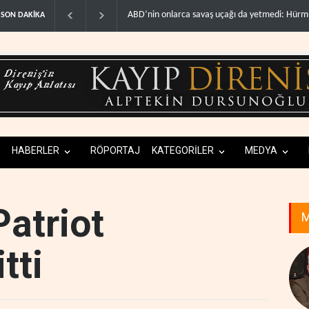
çağı da yetmedi: Hürmüz’de ..
Necef İmamı'ndan bölgesel 'Arap projesi' uyarıs
SON DAKİKA
HABERLER
RÖPORTAJ
KATEGORİLER
MEDYA
Patriot
M
tti