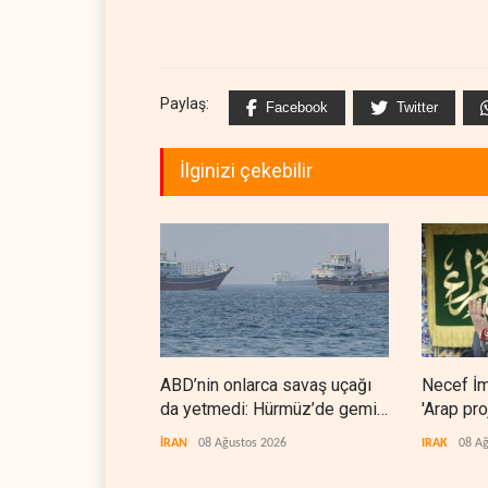
Paylaş:
Facebook
Twitter
İlginizi çekebilir
ABD’nin onlarca savaş uçağı
Necef İ
da yetmedi: Hürmüz’de gemi
'Arap pro
vuruldu
İRAN
08 Ağustos 2026
IRAK
08 Ağ