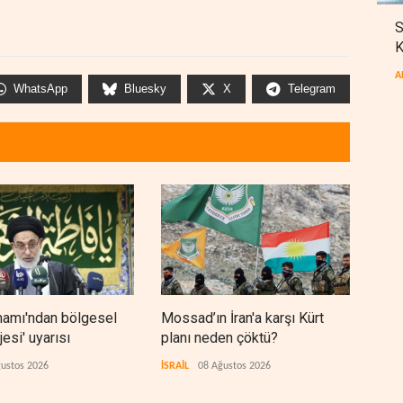
S
K
A
WhatsApp
Bluesky
X
Telegram
mamı'ndan bölgesel
Mossad’ın İran'a karşı Kürt
Suud
jesi' uyarısı
planı neden çöktü?
sav
hazı
ustos 2026
İSRAİL
08 Ağustos 2026
ANAL