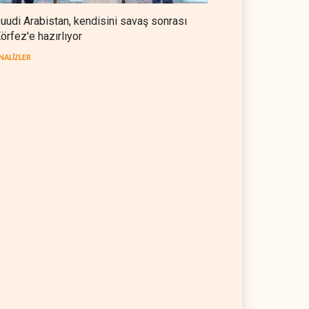
uudi Arabistan, kendisini savaş sonrası
örfez'e hazırlıyor
NALİZLER
i Arabistan, kendisini
ABD ekonomisinde İran
aş sonrası Körfez'e
savaşı nedeniyle 23 bin
rlıyor
istihdam kaybı yaşandı
İZLER
08 Ağustos 2026
BATI YARIM KÜRE
08 Ağustos 2026