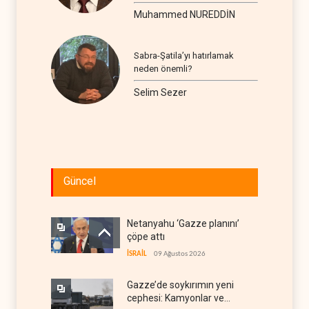
seyir
Muhammed NUREDDİN
Sabra-Şatila’yı hatırlamak
neden önemli?
Selim Sezer
Güncel
Netanyahu ‘Gazze planını’
çöpe attı
İSRAİL
09 Ağustos 2026
Gazze’de soykırımın yeni
cephesi: Kamyonlar ve