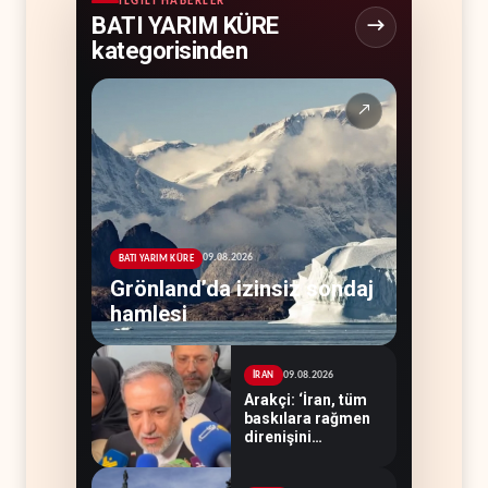
İLGILI HABERLER
BATI YARIM KÜRE
kategorisinden
↗
09.08.2026
BATI YARIM KÜRE
Grönland’da izinsiz sondaj
hamlesi
09.08.2026
İRAN
Arakçi: ‘İran, tüm
baskılara rağmen
direnişini
sürdürecek’