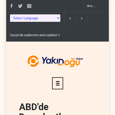
rüc�..
Devrim Lideri ve Pizişkiyan’dan kritik görüşme..
Yemen’den Suudi des
ABD'de