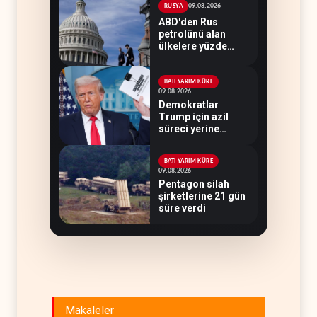
09.08.2026
RUSYA
ABD'den Rus
petrolünü alan
ülkelere yüzde
100'e varan
gümrük vergisi
BATI YARIM KÜRE
09.08.2026
Demokratlar
Trump için azil
süreci yerine
soruşturma
hazırlıyor
BATI YARIM KÜRE
09.08.2026
Pentagon silah
şirketlerine 21 gün
süre verdi
Makaleler