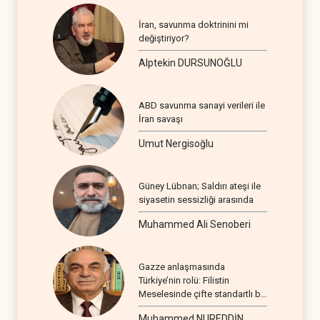
İran, savunma doktrinini mi
değiştiriyor?
Alptekin DURSUNOĞLU
ABD savunma sanayi verileri ile
İran savaşı
Umut Nergisoğlu
Güney Lübnan; Saldırı ateşi ile
siyasetin sessizliği arasında
Muhammed Ali Senoberi
Gazze anlaşmasında
Türkiye’nin rolü: Filistin
Meselesinde çifte standartlı bir
seyir
Muhammed NUREDDİN