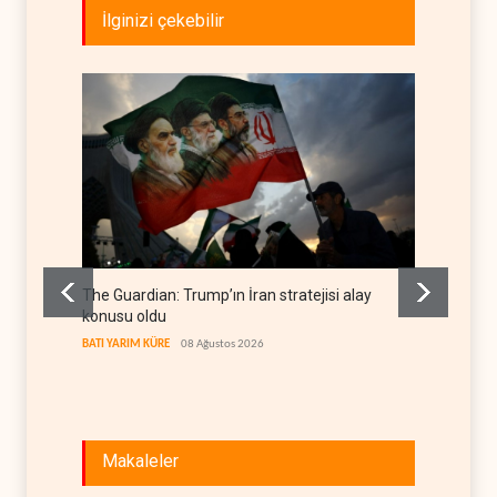
İlginizi çekebilir
The Guardian: Trump’ın İran stratejisi alay
Gazze’
konusu oldu
FİLİSTİN
BATI YARIM KÜRE
08 Ağustos 2026
Makaleler