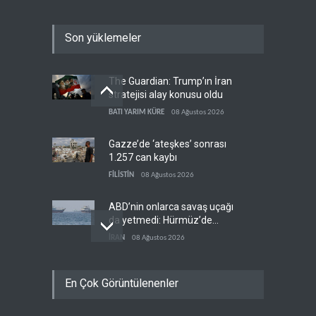
Son yüklemeler
The Guardian: Trump’ın İran
stratejisi alay konusu oldu
BATI YARIM KÜRE
08 Ağustos 2026
Gazze’de ‘ateşkes’ sonrası
1.257 can kaybı
FİLİSTİN
08 Ağustos 2026
ABD’nin onlarca savaş uçağı
da yetmedi: Hürmüz’de
gemi vuruldu
İRAN
08 Ağustos 2026
Necef İmamı'ndan bölgesel
En Çok Görüntülenenler
'Arap projesi' uyarısı
IRAK
08 Ağustos 2026