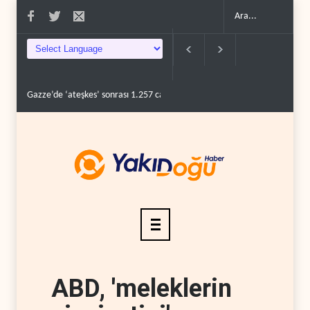
Gazze’de ‘ateşkes’ sonrası 1.257 can kaybı..
ABD’nin onlarca savaş uç
ABD, 'meleklerin