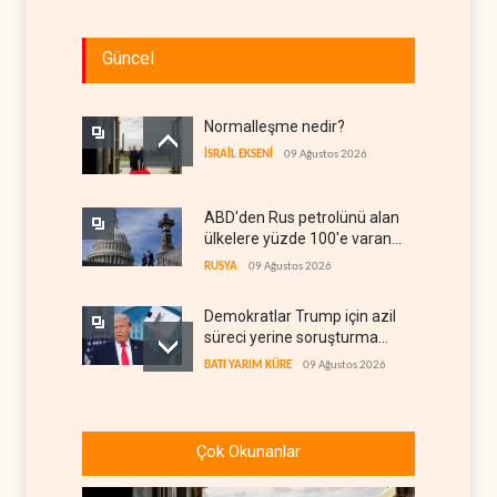
Güncel
Normalleşme nedir?
İSRAİL EKSENİ
09 Ağustos 2026
ABD'den Rus petrolünü alan
ülkelere yüzde 100'e varan
gümrük vergisi
RUSYA
09 Ağustos 2026
Demokratlar Trump için azil
süreci yerine soruşturma
hazırlıyor
BATI YARIM KÜRE
09 Ağustos 2026
Hürmüz krizi Guyana ve
Afrika'daki petrol
Çok Okunanlar
üreticilerine yaradı
AFRİKA
09 Ağustos 2026