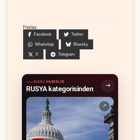
Paylaş:
Facebook
Twitter
WhatsApp
Bluesky
X
Telegram
İLGILI HABERLER
RUSYA kategorisinden
↗