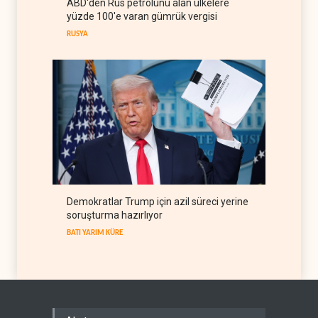
ABD'den Rus petrolünü alan ülkelere
The Guardian: Trump’ın İran
yüzde 100'e varan gümrük vergisi
stratejisi alay konusu oldu
RUSYA
BATI YARIM KÜRE
08 Ağustos 2026
Demokratlar Trump için azil süreci yerine
soruşturma hazırlıyor
BATI YARIM KÜRE