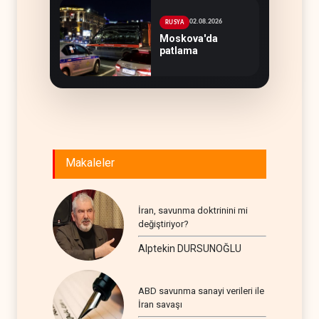
02.08.2026
RUSYA
Moskova'da
patlama
Makaleler
İran, savunma doktrinini mi
değiştiriyor?
Alptekin DURSUNOĞLU
ABD savunma sanayi verileri ile
İran savaşı