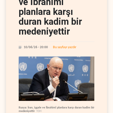
ve İbrahimî
planlara karşı
duran kadim bir
medeniyettir
Bu sayfayı yazdır
10/06/26 - 20:00
Rusya: İran, işgale ve İbrahimî planlara karşı duran kadim bir
medeniyettir
YDH