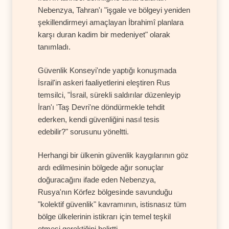
Nebenzya, Tahran'ı "işgale ve bölgeyi yeniden
şekillendirmeyi amaçlayan İbrahimî planlara
karşı duran kadim bir medeniyet" olarak
tanımladı.
Güvenlik Konseyi'nde yaptığı konuşmada
İsrail'in askeri faaliyetlerini eleştiren Rus
temsilci, "İsrail, sürekli saldırılar düzenleyip
İran'ı 'Taş Devri'ne döndürmekle tehdit
ederken, kendi güvenliğini nasıl tesis
edebilir?" sorusunu yöneltti.
Herhangi bir ülkenin güvenlik kaygılarının göz
ardı edilmesinin bölgede ağır sonuçlar
doğuracağını ifade eden Nebenzya,
Rusya'nın Körfez bölgesinde savunduğu
"kolektif güvenlik" kavramının, istisnasız tüm
bölge ülkelerinin istikrarı için temel teşkil
etmesi gerektiğini belirtti.