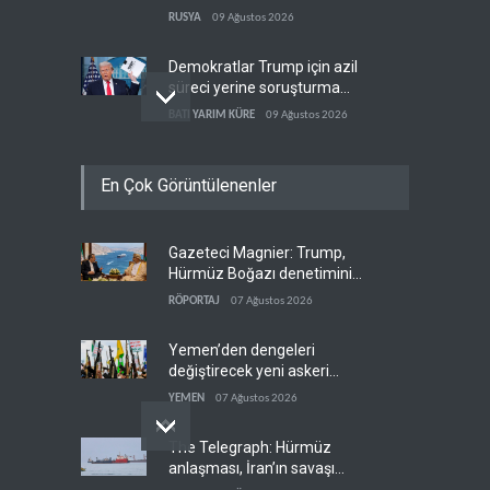
gümrük vergisi
RUSYA
09 Ağustos 2026
Demokratlar Trump için azil
süreci yerine soruşturma
hazırlıyor
BATI YARIM KÜRE
09 Ağustos 2026
Hürmüz krizi Guyana ve
En Çok Görüntülenenler
Afrika'daki petrol
üreticilerine yaradı
AFRİKA
09 Ağustos 2026
Gazeteci Magnier: Trump,
Pentagon silah şirketlerine
Hürmüz Boğazı denetimini
21 gün süre verdi
doğrudan İran ve Umman'a
RÖPORTAJ
07 Ağustos 2026
BATI YARIM KÜRE
09 Ağustos 2026
teslim etti
Yemen’den dengeleri
değiştirecek yeni askeri
denklem
YEMEN
07 Ağustos 2026
The Telegraph: Hürmüz
anlaşması, İran’ın savaşı
kazandığını gösteriyor