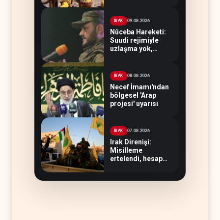
hakimiyeti bitmeli
09.08.2026
IRAK
Nüceba Hareketi:
Suudi rejimiyle
uzlaşma yok,
misilleme var
08.08.2026
IRAK
Necef İmamı'ndan
bölgesel 'Arap
projesi' uyarısı
07.08.2026
IRAK
Irak Direnişi:
Misilleme
ertelendi, hesap
kapanmadı