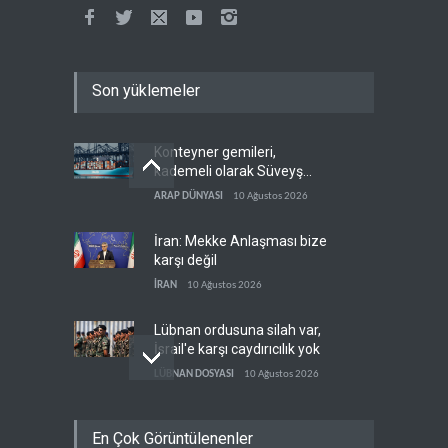
Son yüklemeler
Konteyner gemileri,
kademeli olarak Süveyş
güzergahına dönüyor
ARAP DÜNYASI
10 Ağustos 2026
İran: Mekke Anlaşması bize
karşı değil
İRAN
10 Ağustos 2026
Lübnan ordusuna silah var,
İsrail'e karşı caydırıcılık yok
LÜBNAN DOSYASI
10 Ağustos 2026
Trump ara seçimler
En Çok Görüntülenenler
öncesinde iki büyük krizle