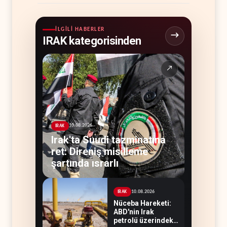
İLGILI HABERLER
IRAK kategorisinden
↗
10.08.2026
IRAK
Irak'ta Suudi tazminatına
ret: Direniş misilleme
şartında ısrarlı
10.08.2026
IRAK
Nüceba Hareketi:
ABD'nin Irak
petrolü üzerindeki