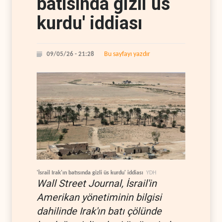
batısında gizli üs
kurdu' iddiası
Bu sayfayı yazdır
09/05/26 - 21:28
'İsrail Irak'ın batısında gizli üs kurdu' iddiası
YDH
Wall Street Journal, İsrail'in
Amerikan yönetiminin bilgisi
dahilinde Irak'ın batı çölünde