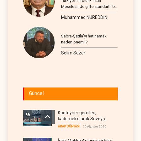
Türkiye’nin rolü: Filistin
Meselesinde çifte standartlı bir
seyir
Muhammed NUREDDİN
Sabra-Şatila’yı hatırlamak
neden önemli?
Selim Sezer
Güncel
Konteyner gemileri,
kademeli olarak Süveyş
güzergahına dönüyor
ARAP DÜNYASI
10 Ağustos 2026
İran: Mekke Anlaşması bize