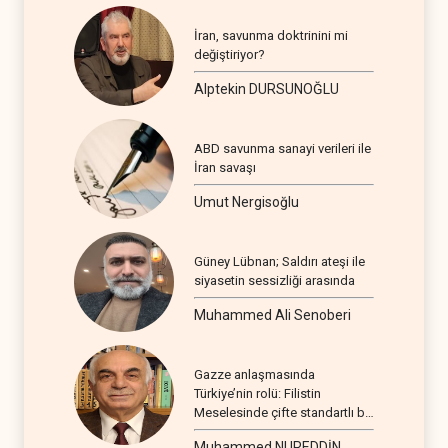
İran, savunma doktrinini mi
değiştiriyor?
Alptekin DURSUNOĞLU
ABD savunma sanayi verileri ile
İran savaşı
Umut Nergisoğlu
Güney Lübnan; Saldırı ateşi ile
siyasetin sessizliği arasında
Muhammed Ali Senoberi
Gazze anlaşmasında
Türkiye’nin rolü: Filistin
Meselesinde çifte standartlı bir
seyir
Muhammed NUREDDİN