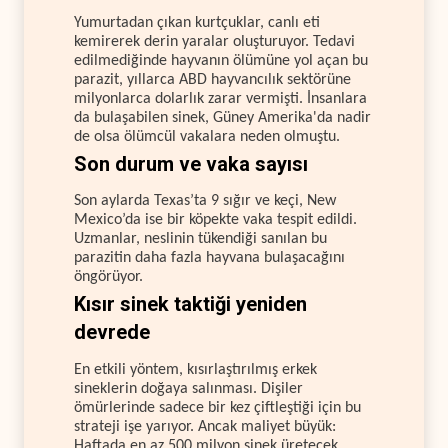
Yumurtadan çıkan kurtçuklar, canlı eti
kemirerek derin yaralar oluşturuyor. Tedavi
edilmediğinde hayvanın ölümüne yol açan bu
parazit, yıllarca ABD hayvancılık sektörüne
milyonlarca dolarlık zarar vermişti. İnsanlara
da bulaşabilen sinek, Güney Amerika'da nadir
de olsa ölümcül vakalara neden olmuştu.
Son durum ve vaka sayısı
Son aylarda Texas’ta 9 sığır ve keçi, New
Mexico’da ise bir köpekte vaka tespit edildi.
Uzmanlar, neslinin tükendiği sanılan bu
parazitin daha fazla hayvana bulaşacağını
öngörüyor.
Kısır sinek taktiği yeniden
devrede
En etkili yöntem, kısırlaştırılmış erkek
sineklerin doğaya salınması. Dişiler
ömürlerinde sadece bir kez çiftleştiği için bu
strateji işe yarıyor. Ancak maliyet büyük:
Haftada en az 500 milyon sinek üretecek