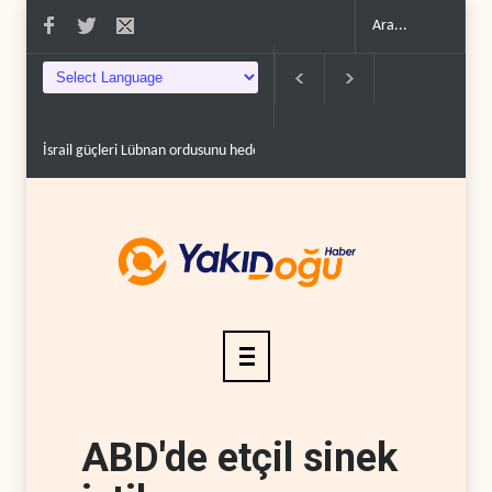
İsrail güçleri Lübnan ordusunu hedef aldı..
Foreign Affairs: ABD Ortado
ABD'de etçil sinek