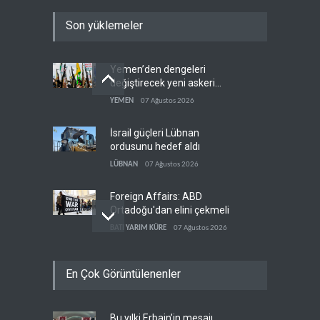
Son yüklemeler
Yemen’den dengeleri
değiştirecek yeni askeri
denklem
YEMEN
07 Ağustos 2026
İsrail güçleri Lübnan
ordusunu hedef aldı
LÜBNAN
07 Ağustos 2026
Foreign Affairs: ABD
Ortadoğu'dan elini çekmeli
BATI YARIM KÜRE
07 Ağustos 2026
Suudi Arabistan, Türkiye ve
En Çok Görüntülenenler
Pakistan ortak savunma
anlaşması imzaladı
ARAP DÜNYASI
07 Ağustos 2026
Bu yılki Erbain’in mesajı