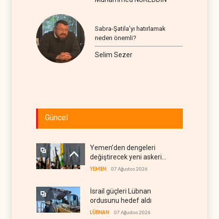
Sabra-Şatila’yı hatırlamak
neden önemli?
Selim Sezer
Güncel
Yemen’den dengeleri
değiştirecek yeni askeri
denklem
YEMEN
07 Ağustos 2026
İsrail güçleri Lübnan
ordusunu hedef aldı
LÜBNAN
07 Ağustos 2026