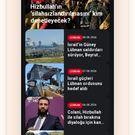
Hizbullah’ın
‘silahsızlandırılmasını’ kim
denetleyecek?
08.08.2026
LÜBNAN
İsrail’in Güney
Lübnan saldırıları
sürüyor, Beyrut
suskun
07.08.2026
LÜBNAN
İsrail güçleri
Lübnan ordusunu
hedef aldı
06.08.2026
LÜBNAN
Colani, Hizbullah
ile silah bırakma
diyaloğu için kanal
arıyor