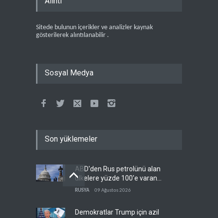
Alıntı
Sitede bulunun içerikler ve analizler kaynak
gösterilerek alıntılanabilir .
Sosyal Medya
Son yüklemeler
ABD'den Rus petrolünü alan
ülkelere yüzde 100'e varan
gümrük vergisi
RUSYA
09 Ağustos 2026
Demokratlar Trump için azil