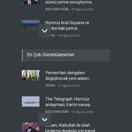
süreci yerine soruşturma
hazırlıyor
BATI YARIM KÜRE
09 Ağustos 2026
Hürmüz krizi Guyana ve
Afrika'daki petrol
üreticilerine yaradı
AFRİKA
09 Ağustos 2026
Pentagon silah şirketlerine
En Çok Görüntülenenler
21 gün süre verdi
BATI YARIM KÜRE
09 Ağustos 2026
Yemen’den dengeleri
Normalleşme nedir?
değiştirecek yeni askeri
İSRAİL EKSENİ
09 Ağustos 2026
denklem
YEMEN
07 Ağustos 2026
The Telegraph: Hürmüz
anlaşması, İran’ın savaşı
kazandığını gösteriyor
BATI YARIM KÜRE
07 Ağustos 2026
Colani, Hizbullah ile silah
bırakma diyaloğu için kanal