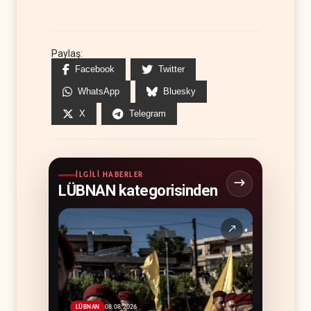
Paylaş:
Facebook
Twitter
WhatsApp
Bluesky
X
Telegram
İLGILI HABERLER
LÜBNAN kategorisinden
↗
08.08.2026
LÜBNAN