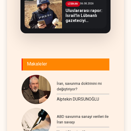
06.08.2026
LÜBNAN
Uluslararası rapor:
İsrail'in Lübnanlı
gazeteciyi
öldürmesi savaş
suçu
Makaleler
İran, savunma doktrinini mi
değiştiriyor?
Alptekin DURSUNOĞLU
ABD savunma sanayi verileri ile
İran savaşı