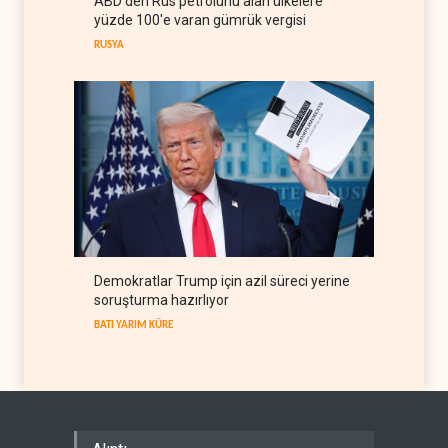
ABD'den Rus petrolünü alan ülkelere
Normalleşme nedir?
yüzde 100'e varan gümrük vergisi
İSRAİL EKSENİ
09 Ağustos 2026
RUSYA
Demokratlar Trump için azil süreci yerine
soruşturma hazırlıyor
BATI YARIM KÜRE