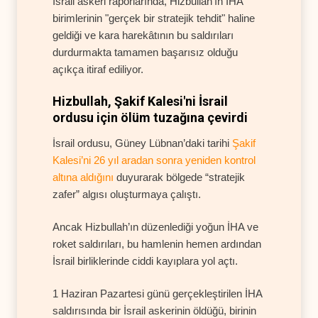
İsrail askeri raporlarında, Hizbullah’ın İHA
birimlerinin "gerçek bir stratejik tehdit" haline
geldiği ve kara harekâtının bu saldırıları
durdurmakta tamamen başarısız olduğu
açıkça itiraf ediliyor.
Hizbullah, Şakif Kalesi'ni İsrail
ordusu için ölüm tuzağına çevirdi
İsrail ordusu, Güney Lübnan’daki tarihi
Şakif
Kalesi’ni 26 yıl aradan sonra yeniden kontrol
altına aldığını
duyurarak bölgede “stratejik
zafer” algısı oluşturmaya çalıştı.
Ancak Hizbullah’ın düzenlediği yoğun İHA ve
roket saldırıları, bu hamlenin hemen ardından
İsrail birliklerinde ciddi kayıplara yol açtı.
1 Haziran Pazartesi günü gerçekleştirilen İHA
saldırısında bir İsrail askerinin öldüğü, birinin