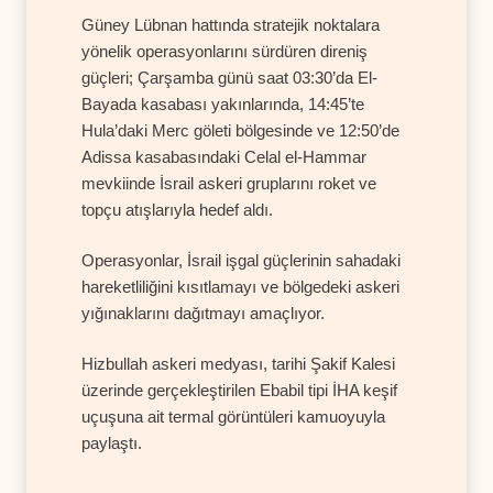
Güney Lübnan hattında stratejik noktalara
yönelik operasyonlarını sürdüren direniş
güçleri; Çarşamba günü saat 03:30’da El-
Bayada kasabası yakınlarında, 14:45’te
Hula’daki Merc göleti bölgesinde ve 12:50’de
Adissa kasabasındaki Celal el-Hammar
mevkiinde İsrail askeri gruplarını roket ve
topçu atışlarıyla hedef aldı.
Operasyonlar, İsrail işgal güçlerinin sahadaki
hareketliliğini kısıtlamayı ve bölgedeki askeri
yığınaklarını dağıtmayı amaçlıyor.
Hizbullah askeri medyası, tarihi Şakif Kalesi
üzerinde gerçekleştirilen Ebabil tipi İHA keşif
uçuşuna ait termal görüntüleri kamuoyuyla
paylaştı.