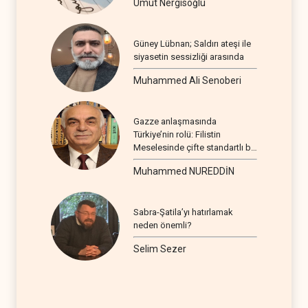
Umut Nergisoğlu
Güney Lübnan; Saldırı ateşi ile
siyasetin sessizliği arasında
Muhammed Ali Senoberi
Gazze anlaşmasında
Türkiye’nin rolü: Filistin
Meselesinde çifte standartlı bir
seyir
Muhammed NUREDDİN
Sabra-Şatila’yı hatırlamak
neden önemli?
Selim Sezer