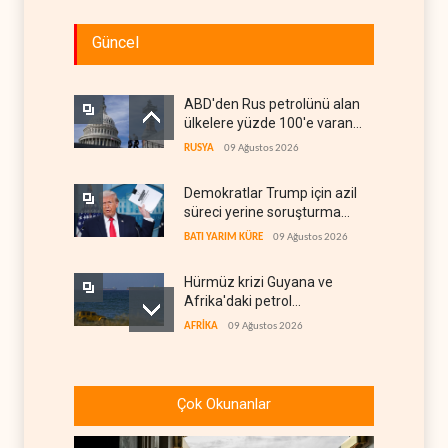
Güncel
ABD'den Rus petrolünü alan
ülkelere yüzde 100'e varan
gümrük vergisi
RUSYA
09 Ağustos 2026
Demokratlar Trump için azil
süreci yerine soruşturma
hazırlıyor
BATI YARIM KÜRE
09 Ağustos 2026
Hürmüz krizi Guyana ve
Afrika'daki petrol
üreticilerine yaradı
AFRİKA
09 Ağustos 2026
Pentagon silah şirketlerine
21 gün süre verdi
Çok Okunanlar
BATI YARIM KÜRE
09 Ağustos 2026