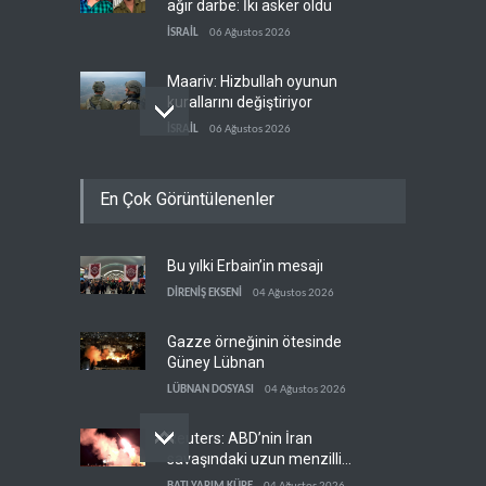
ağır darbe: İki asker öldü
İSRAİL
06 Ağustos 2026
Maariv: Hizbullah oyunun
kurallarını değiştiriyor
İSRAİL
06 Ağustos 2026
İsrail ordusundan Lübnan'ın
En Çok Görüntülenenler
güneyindeki Mansuri için
tahliye çağrısı
İSRAİL
06 Ağustos 2026
Bu yılki Erbain’in mesajı
İran ile Umman, Hürmüz'de
yeni düzen için son
DİRENİŞ EKSENİ
04 Ağustos 2026
aşamada
İRAN
06 Ağustos 2026
Gazze örneğinin ötesinde
Güney Lübnan
LÜBNAN DOSYASI
04 Ağustos 2026
Reuters: ABD’nin İran
savaşındaki uzun menzilli
füze stokları tükenme