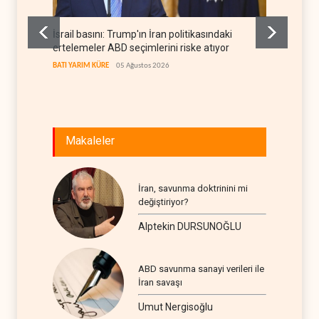
İsrail basını: Trump'ın İran politikasındaki
İsrail 
ertelemeler ABD seçimlerini riske atıyor
öldü
BATI YARIM KÜRE
05 Ağustos 2026
İSRAİL
0
Makaleler
İran, savunma doktrinini mi
değiştiriyor?
Alptekin DURSUNOĞLU
ABD savunma sanayi verileri ile
İran savaşı
Umut Nergisoğlu