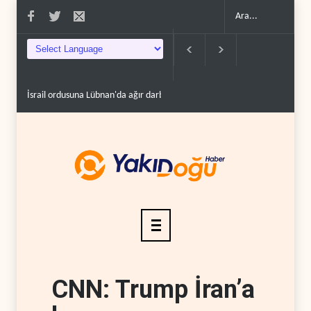
İsrail ordusuna Lübnan'da ağır darbe: İki asker öldü..
Maariv: Hizbullah oyunun 
CNN: Trump İran’a