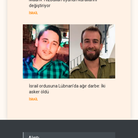
denetimi İran'da olacak
değiştiriyor
İRAN
06 Ağustos 2026
İSRAİL
İsrail ordusuna Lübnan'da ağır darbe: İki
asker öldü
İSRAİL
Alıntı