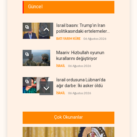
Güncel
İsrail basını: Trump'ın İran
politikasındaki ertelemeler
ABD seçimlerini riske atıyor
BATI YARIM KÜRE
06 Ağustos 2026
Maariv: Hizbullah oyunun
kurallarını değiştiriyor
İSRAİL
06 Ağustos 2026
İsrail ordusuna Lübnan'da
ağır darbe: İki asker öldü
İSRAİL
06 Ağustos 2026
İsrail ordusundan Lübnan'ın
güneyindeki Mansuri için
Çok Okunanlar
tahliye çağrısı
İSRAİL
06 Ağustos 2026
İran ile Umman, Hürmüz'de