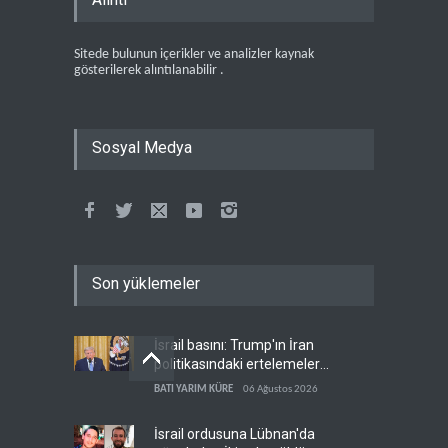
Sitede bulunun içerikler ve analizler kaynak
gösterilerek alıntılanabilir .
Sosyal Medya
Son yüklemeler
İsrail basını: Trump'ın İran
politikasındaki ertelemeler
ABD seçimlerini riske atıyor
BATI YARIM KÜRE
06 Ağustos 2026
İsrail ordusuna Lübnan'da