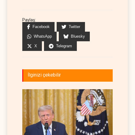
Paylaş:
Facebook
Twitter
WhatsApp
Bluesky
X
Telegram
İlginizi çekebilir