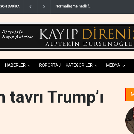
ABD'den Rus petrolünü alan ülkelere yüzde 10
SON DAKİKA
HABERLER
RÖPORTAJ
KATEGORİLER
MEDYA
n tavrı Trump’ı
M