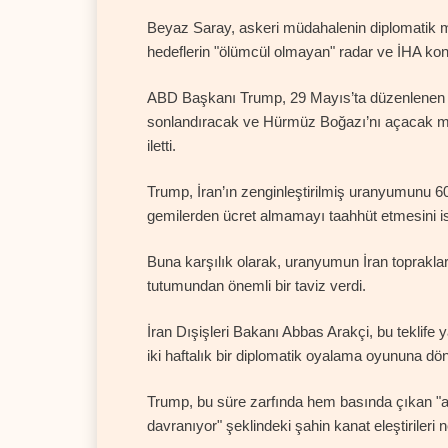
Beyaz Saray, askeri müdahalenin diplomatik 
hedeflerin "ölümcül olmayan" radar ve İHA kontro
ABD Başkanı Trump, 29 Mayıs’ta düzenlenen D
sonlandıracak ve Hürmüz Boğazı’nı açacak mut
iletti.
Trump, İran’ın zenginleştirilmiş uranyumunu 
gemilerden ücret almamayı taahhüt etmesini is
Buna karşılık olarak, uranyumun İran toprakla
tutumundan önemli bir taviz verdi.
İran Dışişleri Bakanı Abbas Arakçi, bu teklife 
iki haftalık bir diplomatik oyalama oyununa dö
Trump, bu süre zarfında hem basında çıkan "
davranıyor" şeklindeki şahin kanat eleştirileri 