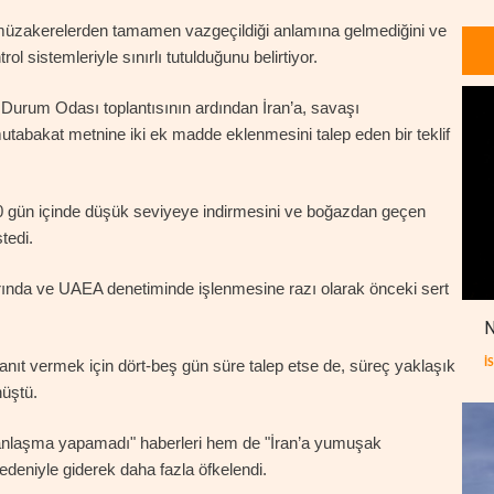
müzakerelerden tamamen vazgeçildiği anlamına gelmediğini ve
l sistemleriyle sınırlı tutulduğunu belirtiyor.
urum Odası toplantısının ardından İran’a, savaşı
abakat metnine iki ek madde eklenmesini talep eden bir teklif
60 gün içinde düşük seviyeye indirmesini ve boğazdan geçen
tedi.
rında ve UAEA denetiminde işlenmesine razı olarak önceki sert
N
İ
yanıt vermek için dört-beş gün süre talep etse de, süreç yaklaşık
nüştü.
anlaşma yapamadı" haberleri hem de "İran’a yumuşak
nedeniyle giderek daha fazla öfkelendi.