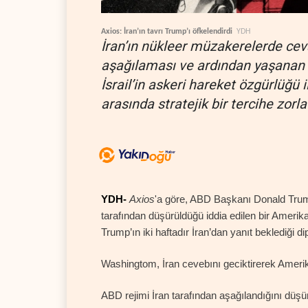
Axios: İran’ın tavrı Trump’ı öfkelendirdi
YDH
İran’ın nükleer müzakerelerde ceva
aşağılaması ve ardından yaşanan ka
İsrail’in askeri hareket özgürlüğü 
arasında stratejik bir tercihe zorla
YDH-
Axios
'a göre, ABD Başkanı Donald Trum
tarafından düşürüldüğü iddia edilen bir Amerika
Trump’ın iki haftadır İran’dan yanıt beklediği di
Washingtom, İran cevebını geciktirerek Amerik
ABD rejimi İran tarafından aşağılandığını dü