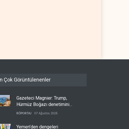
n Çok Görüntülenenler
Gazeteci Magnier: Trump,
Hürmüz Boğazı denetimini
doğrudan İran ve Umman'a
RÖPORTAJ
07 Ağustos 2026
teslim etti
Yemen’den dengeleri