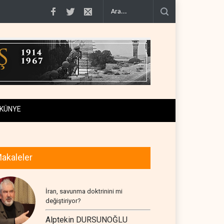
0'e varan g�..
Demokratlar Trump için azil süreci yerine soruşturma haz�..
KÜNYE
akaleler
İran, savunma doktrinini mi
değiştiriyor?
Alptekin DURSUNOĞLU