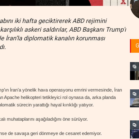
bını iki hafta geciktirerek ABD rejimini
rşılıklı askeri saldırılar, ABD Başkanı Trump'ı
ile İran’la diplomatik kanalın korunması
G
dı.
p’ın İran’a yönelik hava operasyonu emrini vermesinde, İran
n Apache helikopteri tetikleyici rol oynasa da, arka planda
plomatik sürecin yarattığı hayal kırıklığı yatıyor.
alı muhataplarını aşağıladığını öne sürüyor.
şünse de savaşa geri dönmeye de cesaret edemiyor.