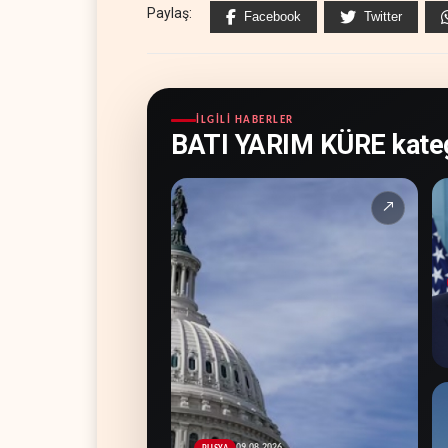
Paylaş:
Facebook
Twitter
İLGILI HABERLER
BATI YARIM KÜRE kateg
↗
09.08.2026