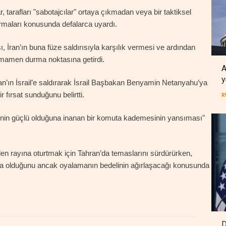
 tarafları "sabotajcılar" ortaya çıkmadan veya bir taktiksel
maları konusunda defalarca uyardı.
ı, İran’ın buna füze saldırısıyla karşılık vermesi ve ardından
tamamen durma noktasına getirdi.
A
y
an’ın İsrail’e saldırarak İsrail Başbakan Benyamin Netanyahu’ya
r fırsat sunduğunu belirtti.
R
 "elinin güçlü olduğuna inanan bir komuta kademesinin yansıması"
den rayına oturtmak için Tahran’da temaslarını sürdürürken,
da olduğunu ancak oyalamanın bedelinin ağırlaşacağı konusunda
D