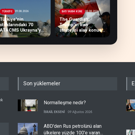
09.08.2026
08.08.2026
TÜRKİYE
BATI YARIM KÜRE
Türkiye'nin
The Guardian:
stoklarındaki 70
Trump’ın İran
ATACMS Ukrayna'ya
stratejisi alay konusu
devredilecek
oldu
Son yüklemeler
E
ek
Normalleşme nedir?
İSRAİL EKSENİ
09 Ağustos 2026
ABD'den Rus petrolünü alan
ülkelere yüzde 100'e varan