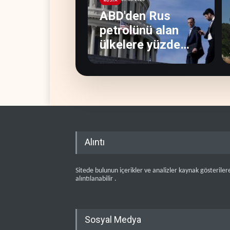
RUSYA
ABD'den Rus
petrolünü alan
ülkelere yüzde
100'e varan
gümrük vergisi
Alıntı
Sitede bulunun içerikler ve analizler kaynak gösteriler
alıntılanabilir .
Sosyal Medya