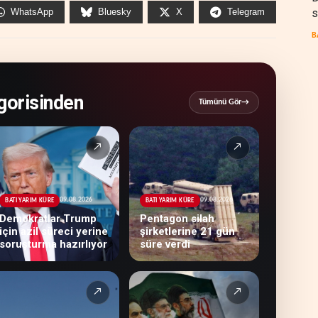
s
WhatsApp
Bluesky
X
Telegram
B
orisinden
Tümünü Gör
→
↗
↗
09.08.2026
09.08.2026
BATI YARIM KÜRE
BATI YARIM KÜRE
Demokratlar Trump
Pentagon silah
için azil süreci yerine
şirketlerine 21 gün
soruşturma hazırlıyor
süre verdi
↗
↗