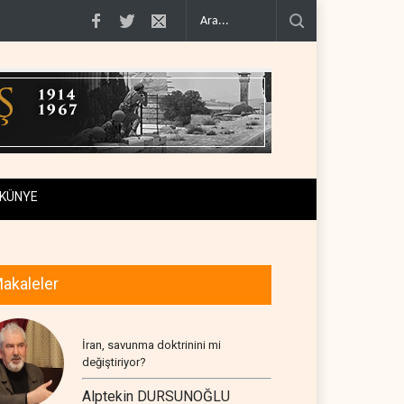
 Boğazı için geçiş..
Trump, mühimmat krizini ifşa edenleri tehdit etti..
Dem
KÜNYE
akaleler
İran, savunma doktrinini mi
değiştiriyor?
Alptekin DURSUNOĞLU