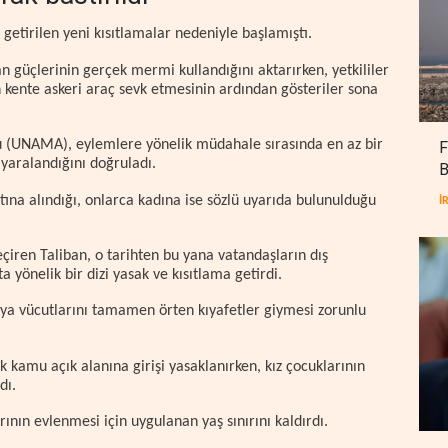
 getirilen yeni kısıtlamalar nedeniyle başlamıştı.
ban güçlerinin gerçek mermi kullandığını aktarırken, yetkililer
in kente askeri araç sevk etmesinin ardından gösteriler sona
u (UNAMA), eylemlere yönelik müdahale sırasında en az bir
F
 yaralandığını doğruladı.
B
tına alındığı, onlarca kadına ise sözlü uyarıda bulunulduğu
İ
çiren Taliban, o tarihten bu yana vatandaşların dış
 yönelik bir dizi yasak ve kısıtlama getirdi.
ya vücutlarını tamamen örten kıyafetler giymesi zorunlu
ok kamu açık alanına girişi yasaklanırken, kız çocuklarının
dı.
ının evlenmesi için uygulanan yaş sınırını kaldırdı.