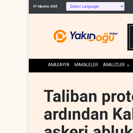
07 Ağustos 2026
ANASAYFA
MAKALELER
ANALİZLER
Taliban prot
ardından Kab
askeri abluk