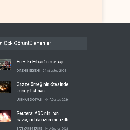
sızlık sağladı
 YARIM KÜRE
06 Ağustos 2026
İSRAİL
06 Ağustos 2026
n Çok Görüntülenenler
Bu yılki Erbain’in mesajı
DİRENİŞ EKSENİ
04 Ağustos 2026
Gazze örneğinin ötesinde
Güney Lübnan
LÜBNAN DOSYASI
04 Ağustos 2026
Reuters: ABD’nin İran
savaşındaki uzun menzilli
füze stokları tükenme
BATI YARIM KÜRE
04 Ağustos 2026