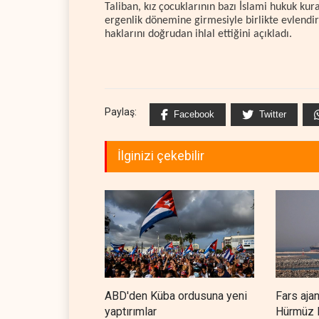
Taliban, kız çocuklarının bazı İslami hukuk ku
ergenlik dönemine girmesiyle birlikte evlendiri
haklarını doğrudan ihlal ettiğini açıkladı.
Paylaş:
Facebook
Twitter
İlginizi çekebilir
ABD'den Küba ordusuna yeni
Fars aja
yaptırımlar
Hürmüz B