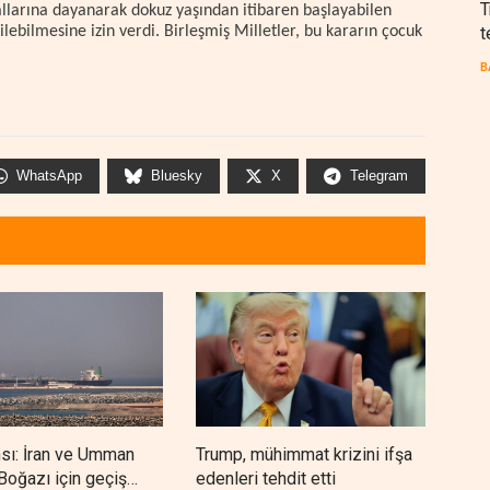
T
rallarına dayanarak dokuz yaşından itibaren başlayabilen
t
lebilmesine izin verdi. Birleşmiş Milletler, bu kararın çocuk
B
WhatsApp
Bluesky
X
Telegram
nsı: İran ve Umman
Trump, mühimmat krizini ifşa
Demo
oğazı için geçiş
edenleri tehdit etti
Şeri