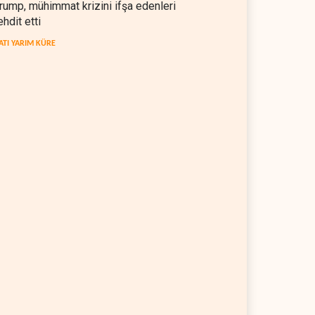
rump, mühimmat krizini ifşa edenleri
ehdit etti
ATI YARIM KÜRE
kratlar: Trump Batı
İsrail, beyin göçünde rekora
a'da işgalci yerleşimcilere
koşuyor