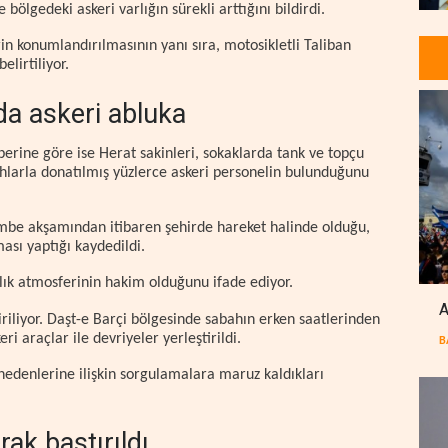
bölgedeki askeri varlığın sürekli arttığını bildirdi.
rin konumlandırılmasının yanı sıra, motosikletli Taliban
elirtiliyor.
da askeri abluka
berine göre ise Herat sakinleri, sokaklarda tank ve topçu
lahlarla donatılmış yüzlerce askeri personelin bulunduğunu
şembe akşamından itibaren şehirde hareket halinde olduğu,
ması yaptığı kaydedildi.
lık atmosferinin hakim olduğunu ifade ediyor.
A
riliyor. Daşt-e Barçi bölgesinde sabahın erken saatlerinden
ri araçlar ile devriyeler yerleştirildi.
B
 nedenlerine ilişkin sorgulamalara maruz kaldıkları
rak bastırıldı