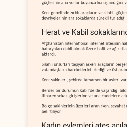
güçlerinin ana yollar boyunca konuşlandığını ve 
Kent genelinde zırhlı araçların ve silahlı güçle
devriyelerinin ara sokaklarda sürekli turladığı b
Herat ve Kabil sokakların
Afghanistan International internet sitesinin ha
bataryaları dahil olmak üzere hafif ve ağır si
aktardı.
Silahlı unsurları taşıyan askeri araçların per
vatandaşların hareketlerini izlediği ve üst ara
Kent sakinleri, şehirde tamamen bir askeri var
Benzer bir durumun Kabil'de de yaşandığı bildi
itibaren sokak girişlerine ve ana caddelere aske
Bölge sakinlerinin üzerleri aranırken, seyahat
belirtiliyor.
Kadın eylemleri ateş açıla