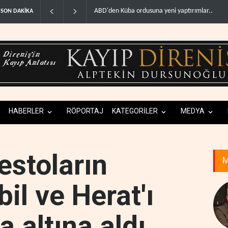
ABD'den Küba ordusuna yeni yaptırımlar..
Fars ajansı: İran ve Umman Hürmüz
SON DAKİKA
HABERLER
RÖPORTAJ
KATEGORİLER
MEDYA
estoların
M
il ve Herat'ı
a altına aldı