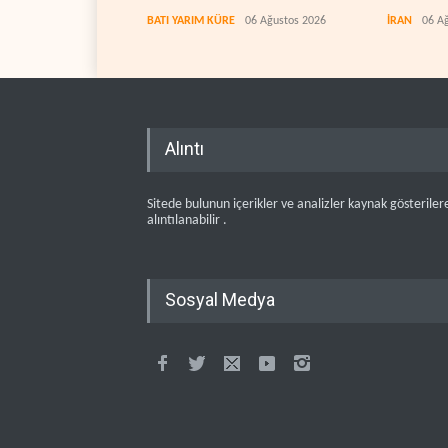
koridorla
BATI YARIM KÜRE
06 Ağustos 2026
İRAN
06 A
Alıntı
Sitede bulunun içerikler ve analizler kaynak gösteriler
alıntılanabilir .
Sosyal Medya