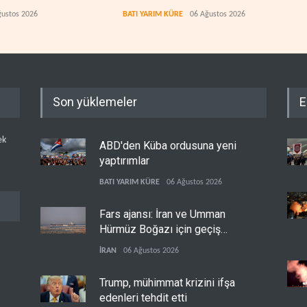
rında anlaştı
ceza
ğustos 2026
BATI YARIM KÜRE
06 Ağustos 2026
BATI
Son yüklemeler
E
ek
ABD'den Küba ordusuna yeni
yaptırımlar
BATI YARIM KÜRE
06 Ağustos 2026
Fars ajansı: İran ve Umman
Hürmüz Boğazı için geçiş
koridorlarında anlaştı
İRAN
06 Ağustos 2026
Trump, mühimmat krizini ifşa
edenleri tehdit etti