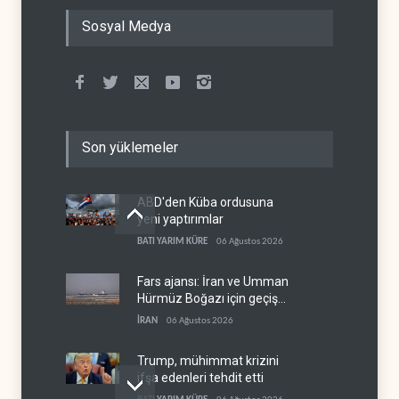
Sosyal Medya
Son yüklemeler
ABD'den Küba ordusuna
yeni yaptırımlar
BATI YARIM KÜRE
06 Ağustos 2026
Fars ajansı: İran ve Umman
Hürmüz Boğazı için geçiş
koridorlarında anlaştı
İRAN
06 Ağustos 2026
Trump, mühimmat krizini
ifşa edenleri tehdit etti