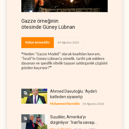
Gazze örneğinin
ötesinde Güney Lübnan
Rukiye Şemseddin
04 Ağustos 2026
❝Neden “Gazze Modeli” olarak kısaltılan kavram,
“İsrail”in Güney Lübnan’a yönelik, tarihi çok eskilere
dayanan ve spesifik nitelik taşıyan saldırganlık çizgisini
gözden kaçırıyor?❞
Ahmed Davutoğlu: 'Aydın'ı
katleden siyasetçi
Muhammed Nureddin
04 Ağustos 2026
Suudiler, Amerika'yı
dizginliyor: 'İran'la savaşı
kaldıracak gücümüz yok'