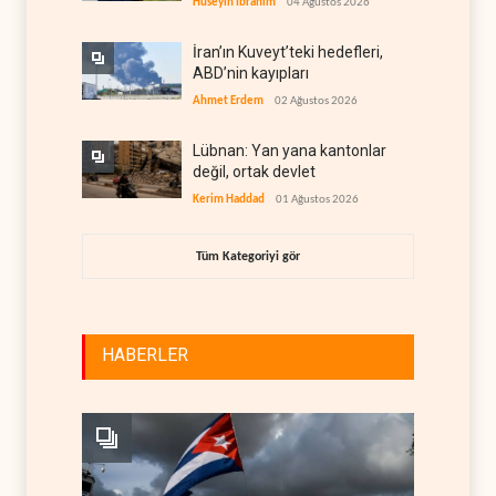
Hüseyin İbrahim
04 Ağustos 2026
İran’ın Kuveyt’teki hedefleri,
ABD’nin kayıpları
Ahmet Erdem
02 Ağustos 2026
Lübnan: Yan yana kantonlar
değil, ortak devlet
Kerim Haddad
01 Ağustos 2026
Tüm Kategoriyi gör
HABERLER