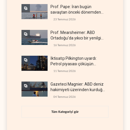
Prof. Pape: İran bugün
savaştan önceki dönemden
çok daha güçlü
23 Temmuz 2026
Prof. Mearsheimer: ABD
Ortadoğu'da yıkıcı bir yenilgi
aldı
16 Temmuz 2026
İktisatçı Pilkington uyardı:
Petrol piyasası çöküşün
eşiğinde
11 Temmuz 2026
Gazeteci Magnier: ABD deniz
hakimiyeti üzerinden kurduğu
küresel gücü kaybetti
04 Temmuz 2026
Tüm Kategoriyi gör