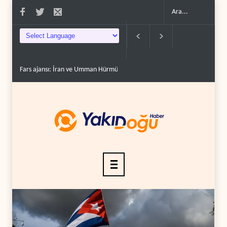
Fars ajansı: İran ve Umman Hürmüz Boğazı için geçiş..
Trump, mühimmat kri