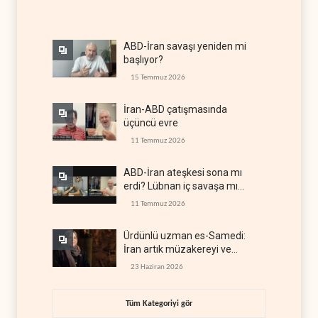
ABD-İran savaşı yeniden mi
başlıyor?
15 Temmuz 2026
İran-ABD çatışmasında
üçüncü evre
11 Temmuz 2026
ABD-İran ateşkesi sona mı
erdi? Lübnan iç savaşa mı
gidiyor?
11 Temmuz 2026
Ürdünlü uzman es-Samedi:
İran artık müzakereyi ve
çatışmayı aynı anda yürütüyor
23 Haziran 2026
Tüm Kategoriyi gör