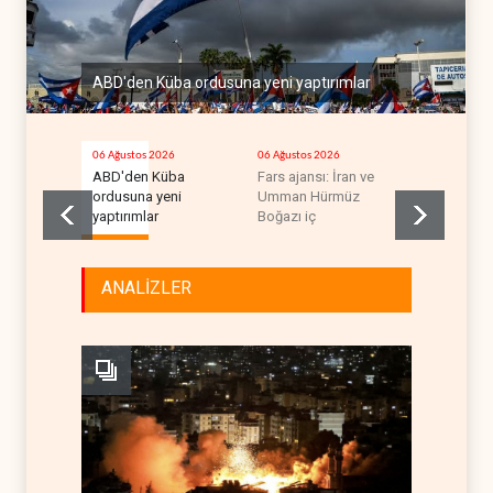
ABD'den Küba ordusuna yeni yaptırımlar
06 Ağustos 2026
06 Ağustos 2026
06 Ağustos 2
ABD'den Küba
Fars ajansı: İran ve
Trump, mü
ordusuna yeni
Umman Hürmüz
krizini ifşa
yaptırımlar
Boğazı iç
tehdit ett
ANALİZLER