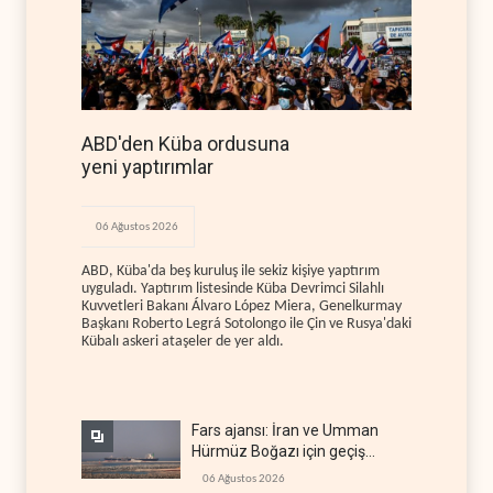
ABD'den Küba ordusuna
yeni yaptırımlar
06 Ağustos 2026
ABD, Küba'da beş kuruluş ile sekiz kişiye yaptırım
uyguladı. Yaptırım listesinde Küba Devrimci Silahlı
Kuvvetleri Bakanı Álvaro López Miera, Genelkurmay
Başkanı Roberto Legrá Sotolongo ile Çin ve Rusya'daki
Kübalı askeri ataşeler de yer aldı.
Fars ajansı: İran ve Umman
Hürmüz Boğazı için geçiş
koridorlarında anlaştı
06 Ağustos 2026