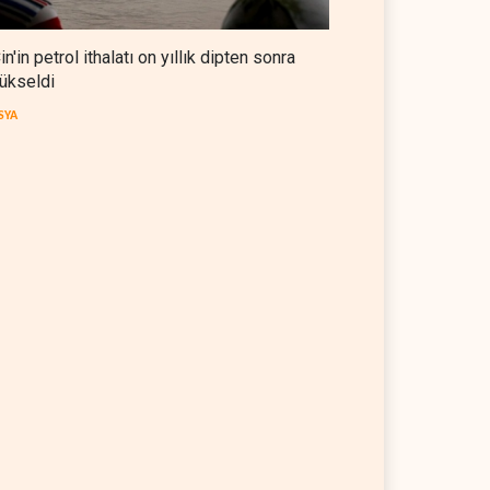
in'in petrol ithalatı on yıllık dipten sonra
ükseldi
SYA