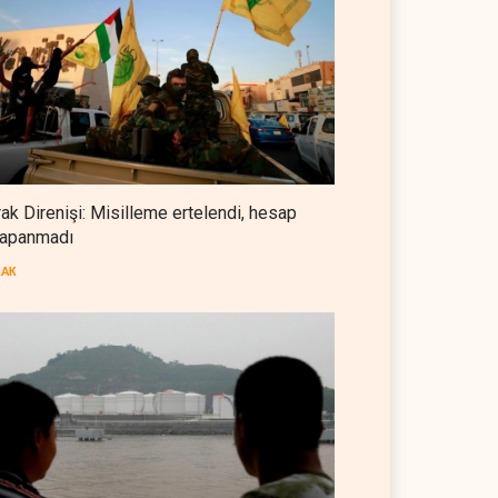
Suudi Arabistan, Türkiye ve
Pakistan ortak savunma
anlaşması imzaladı
ARAP DÜNYASI
07 Ağustos 2026
ABD, Suudi Arabistan'dan
petrol ithalatını 40 yıl sonra ilk
kez durdurdu
BATI YARIM KÜRE
07 Ağustos 2026
rak Direnişi: Misilleme ertelendi, hesap
apanmadı
Gazeteci Magnier: Trump,
Hürmüz Boğazı denetimini
RAK
doğrudan İran ve Umman'a
RÖPORTAJ
07 Ağustos 2026
teslim etti