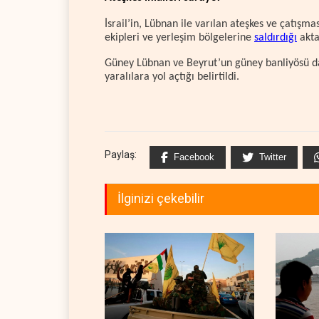
İsrail’in, Lübnan ile varılan ateşkes ve çatışmas
ekipleri ve yerleşim bölgelerine
saldırdığı
aktar
Güney Lübnan ve Beyrut’un güney banliyösü dahi
yaralılara yol açtığı belirtildi.
Paylaş:
Facebook
Twitter
İlginizi çekebilir