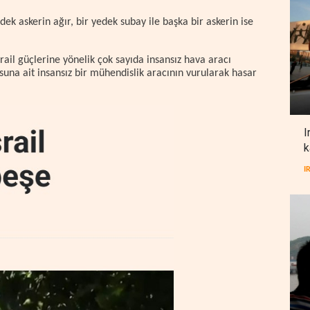
ek askerin ağır, bir yedek subay ile başka bir askerin ise
rail güçlerine yönelik çok sayıda insansız hava aracı
usuna ait insansız bir mühendislik aracının vurularak hasar
I
k
I