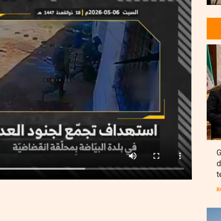
G
d
t
R