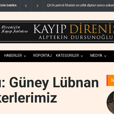
BAE, OPEC'ten ayrıldıktan sonra petrol üretimi
SON DAKİKA
HABERLER
RÖPORTAJ
KATEGORİLER
MEDYA
su: Güney Lübnan
M
erlerimiz