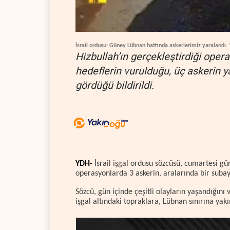
İsrail ordusu: Güney Lübnan hattında askerlerimiz yaralandı
Hizbullah’ın gerçekleştirdiği oper
hedeflerin vurulduğu, üç askerin y
gördüğü bildirildi.
YDH-
İsrail işgal ordusu sözcüsü, cumartesi g
operasyonlarda 3 askerin, aralarında bir suba
Sözcü, gün içinde çeşitli olayların yaşandığını 
işgal altındaki topraklara, Lübnan sınırına yak