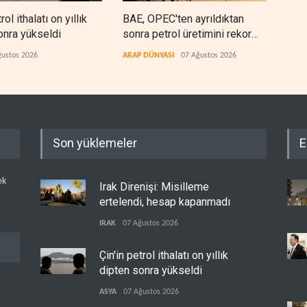
rol ithalatı on yıllık
BAE, OPEC'ten ayrıldıktan
The
onra yükseldi
sonra petrol üretimini rekor
anla
düzeye çıkardı
kaza
ğustos 2026
ARAP DÜNYASI
07 Ağustos 2026
BATI
Son yüklemeler
E
ek
Irak Direnişi: Misilleme
ertelendi, hesap kapanmadı
IRAK
07 Ağustos 2026
Çin'in petrol ithalatı on yıllık
dipten sonra yükseldi
ASYA
07 Ağustos 2026