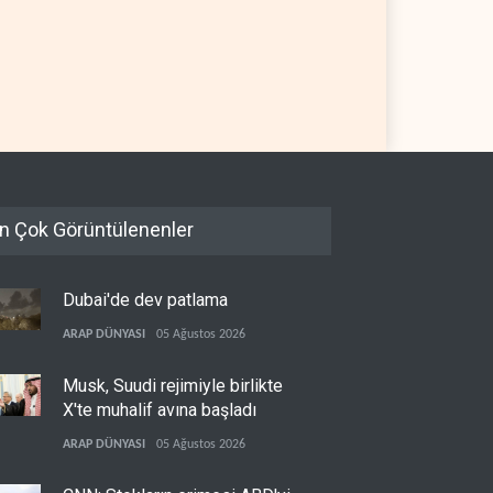
 Telegraph: Hürmüz
Yemen’den dengeleri
şması, İran’ın savaşı
değiştirecek yeni askeri
ndığını gösteriyor
denklem
 YARIM KÜRE
07 Ağustos 2026
YEMEN
07 Ağustos 2026
n Çok Görüntülenenler
Dubai'de dev patlama
ARAP DÜNYASI
05 Ağustos 2026
Musk, Suudi rejimiyle birlikte
X'te muhalif avına başladı
ARAP DÜNYASI
05 Ağustos 2026