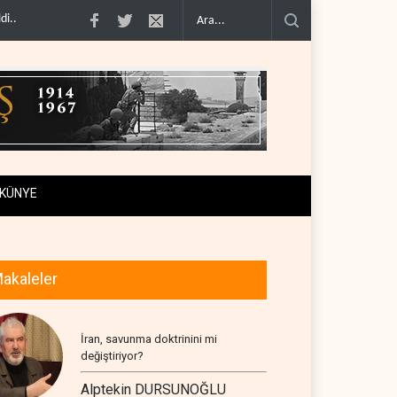
ni rekor d�..
The Telegraph: Hürmüz anlaşması, İran’ın savaşı ka..
Yemen’d
KÜNYE
akaleler
İran, savunma doktrinini mi
değiştiriyor?
Alptekin DURSUNOĞLU