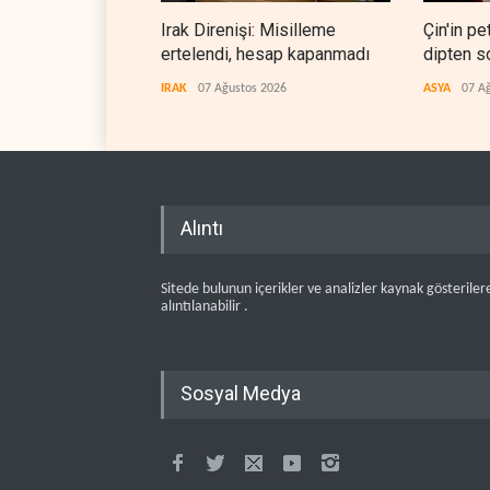
Irak Direnişi: Misilleme
Çin'in pet
ertelendi, hesap kapanmadı
dipten s
IRAK
07 Ağustos 2026
ASYA
07 A
Alıntı
Sitede bulunun içerikler ve analizler kaynak gösteriler
alıntılanabilir .
Sosyal Medya