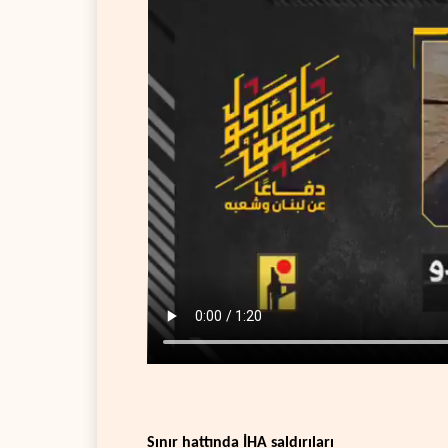
Sınır hattında İHA saldırıları