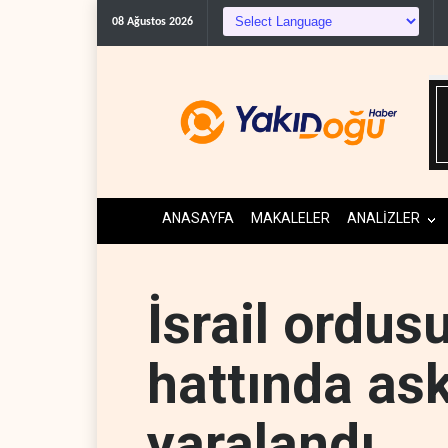
08 Ağustos 2026
ANASAYFA
MAKALELER
ANALİZLER
İsrail ordu
hattında ask
yaralandı