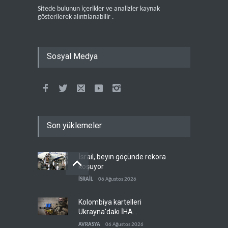
Sitede bulunun içerikler ve analizler kaynak
gösterilerek alıntılanabilir .
Sosyal Medya
Son yüklemeler
İsrail, beyin göçünde rekora
koşuyor
İSRAİL
06 Ağustos 2026
Kolombiya kartelleri
Ukrayna'daki İHA
teknolojisinin peşine düştü
AVRASYA
06 Ağustos 2026