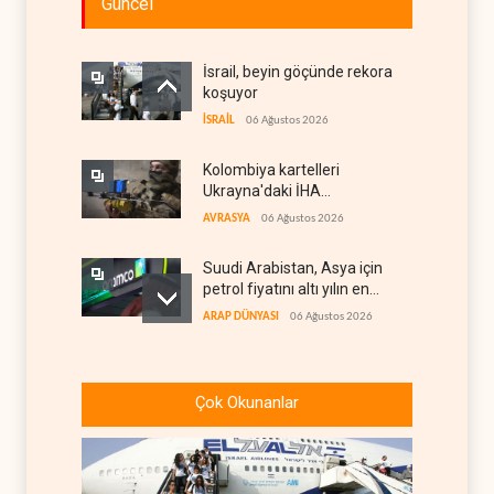
Güncel
İsrail, beyin göçünde rekora
koşuyor
İSRAİL
06 Ağustos 2026
Kolombiya kartelleri
Ukrayna'daki İHA
teknolojisinin peşine düştü
AVRASYA
06 Ağustos 2026
Suudi Arabistan, Asya için
petrol fiyatını altı yılın en
düşüğüne indirdi
ARAP DÜNYASI
06 Ağustos 2026
İsrail, Afrika Boynuzu'nu
yeni güvenlik hattına
Çok Okunanlar
dönüştürüyor
İSRAİL
06 Ağustos 2026
Colani, Hizbullah ile silah
bırakma diyaloğu için kanal