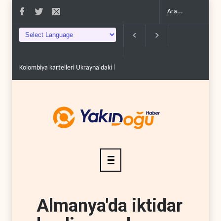
Kolombiya kartelleri Ukrayna'daki İHA teknolojisinin peşin..
Suudi Arabis
Almanya'da iktidar