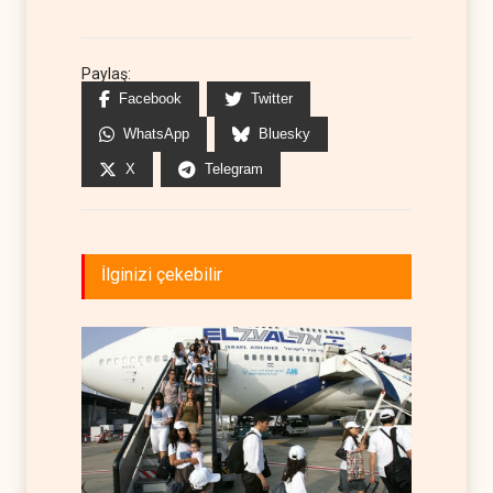
Paylaş:
Facebook
Twitter
WhatsApp
Bluesky
X
Telegram
İlginizi çekebilir