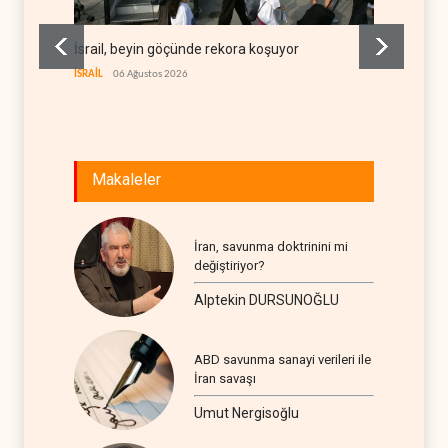
İsrail, beyin göçünde rekora koşuyor
Kolomb
teknolo
İSRAİL
06 Ağustos 2026
AVRASYA
Makaleler
İran, savunma doktrinini mi
değiştiriyor?
Alptekin DURSUNOĞLU
ABD savunma sanayi verileri ile
İran savaşı
Umut Nergisoğlu