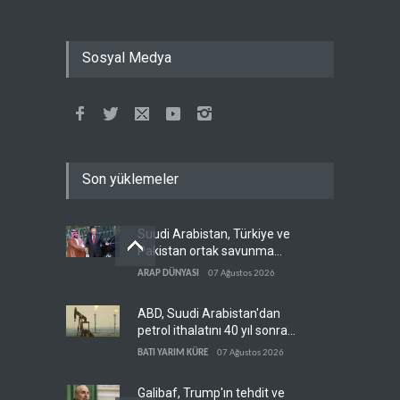
Sosyal Medya
Son yüklemeler
Suudi Arabistan, Türkiye ve
Pakistan ortak savunma
anlaşması imzaladı
ARAP DÜNYASI
07 Ağustos 2026
ABD, Suudi Arabistan'dan
petrol ithalatını 40 yıl sonra
ilk kez durdurdu
BATI YARIM KÜRE
07 Ağustos 2026
Galibaf, Trump'ın tehdit ve