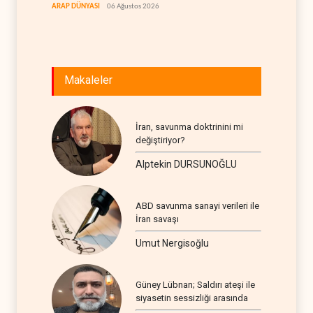
ARAP DÜNYASI
06 Ağustos 2026
BATI YAR
Makaleler
İran, savunma doktrinini mi
değiştiriyor?
Alptekin DURSUNOĞLU
ABD savunma sanayi verileri ile
İran savaşı
Umut Nergisoğlu
Güney Lübnan; Saldırı ateşi ile
siyasetin sessizliği arasında