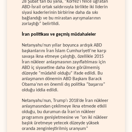
28 Şubat’tan bu yana, “Körfez’i felce uğratan
ABD-İsrail ortak saldırısıyla birlikte iki liderin
siyasi kaderlerinin birbirine daha da sıkı
bağlandığı ve bu mirastan ayrışmalarının
zorlaştığı” belirtildi.
İran politikası ve geçmiş müdahaleler
Netanyahu’nun yıllar boyunca ardışık ABD
başkanlarını İran İslam Cumhuriyeti’ne karşı
savaşa ikna etmeye çalıştığı, özellikle 2015
İran nükleer anlaşmasının zayıflatılması için
ABD iç siyasetine daha önce görülmemiş
düzeyde “müdahil olduğu” ifade edildi. Bu
anlaşmanın dönemin ABD Başkanı Barack
Obama’nın en önemli dış politika “başarısı”
olduğu iddia edildi.
Netanyahu’nun, Trump’ı 2018’de İran nükleer
anlaşmasından çekilmeye ikna etmede etkili
olduğu, bu durumun da İran’ın nükleer
programını genişletmesine ve “on iki nükleer
başlık üretmeye yetecek düzeyde yüksek
oranda zenginleştirilmiş uranyum”