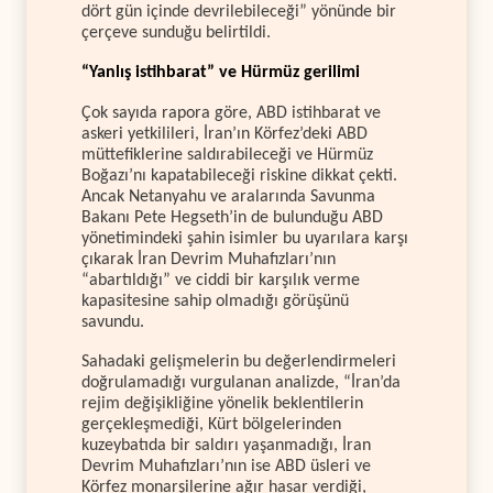
dört gün içinde devrilebileceği” yönünde bir
çerçeve sunduğu belirtildi.
“Yanlış istihbarat” ve Hürmüz gerilimi
Çok sayıda rapora göre, ABD istihbarat ve
askeri yetkilileri, İran’ın Körfez’deki ABD
müttefiklerine saldırabileceği ve Hürmüz
Boğazı’nı kapatabileceği riskine dikkat çekti.
Ancak Netanyahu ve aralarında Savunma
Bakanı Pete Hegseth’in de bulunduğu ABD
yönetimindeki şahin isimler bu uyarılara karşı
çıkarak İran Devrim Muhafızları’nın
“abartıldığı” ve ciddi bir karşılık verme
kapasitesine sahip olmadığı görüşünü
savundu.
Sahadaki gelişmelerin bu değerlendirmeleri
doğrulamadığı vurgulanan analizde, “İran’da
rejim değişikliğine yönelik beklentilerin
gerçekleşmediği, Kürt bölgelerinden
kuzeybatıda bir saldırı yaşanmadığı, İran
Devrim Muhafızları’nın ise ABD üsleri ve
Körfez monarşilerine ağır hasar verdiği,