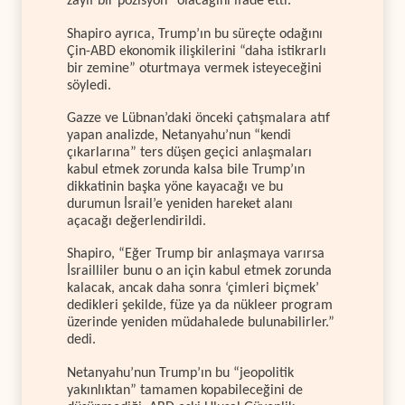
zayıf bir pozisyon” olacağını ifade etti.
Shapiro ayrıca, Trump’ın bu süreçte odağını
Çin-ABD ekonomik ilişkilerini “daha istikrarlı
bir zemine” oturtmaya vermek isteyeceğini
söyledi.
Gazze ve Lübnan’daki önceki çatışmalara atıf
yapan analizde, Netanyahu’nun “kendi
çıkarlarına” ters düşen geçici anlaşmaları
kabul etmek zorunda kalsa bile Trump’ın
dikkatinin başka yöne kayacağı ve bu
durumun İsrail’e yeniden hareket alanı
açacağı değerlendirildi.
Shapiro, “Eğer Trump bir anlaşmaya varırsa
İsrailliler bunu o an için kabul etmek zorunda
kalacak, ancak daha sonra ‘çimleri biçmek’
dedikleri şekilde, füze ya da nükleer program
üzerinde yeniden müdahalede bulunabilirler.”
dedi.
Netanyahu’nun Trump’ın bu “jeopolitik
yakınlıktan” tamamen kopabileceğini de