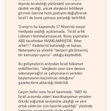
dışında bırakıldığı yönündeki yorumuna
destek verdiği, ancak ateşkesin tehlikeye
girmesi üzerine hızla pozisyon değiştirerek
İsrail’i de buna uymaya zorladığı belirtildi.
Trump’ın bu kapsamda 17 Nisan’da sosyal
medyada yaptığı açıklamada, “İsrail artık
Lübnan’ı bombalamayacak. Bunu yapmaları
ABD tarafından YASAKLANMIŞTIR. Yeter
artık!!!” ifadelerini kullandığı ve bunun,
Netanyahu’ya yönelik “benzeri görülmemiş
bir kamuoyu uyarısı” olduğu kaydedildi.
Bu gelişmelerin ardından İsrail hükümet
yetkililerinin, “ateşkesin uzun süre devam
edemeyeceğini ve çatışmaların yeniden
başlamasının kaçınılmaz olduğunu”
gazetecilere aktardığı bildirildi.
Geçen hafta sonu İsrail basınında, “ABD ile
İsrail arasında askeri koordinasyonun yeniden
önceki yoğunluk seviyesine ulaştığı ve yeni
ortak saldırılar için hazırlık yapıldığı” yönünde
haberler yayımlandığı ifade edildi.