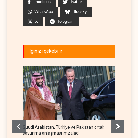
Facebook
Twitter
WhatsApp
Bluesky
X
Telegram
İlginizi çekebilir
Suudi Arabistan, Türkiye ve Pakistan ortak
ABD, Su
savunma anlaşması imzaladı
sonra 