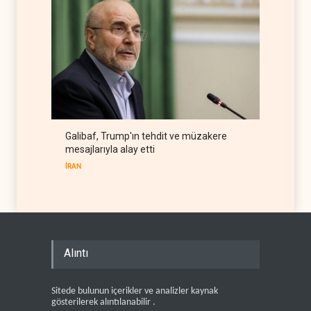
Galibaf, Trump'ın tehdit ve müzakere
mesajlarıyla alay etti
İRAN
Alıntı
Sitede bulunun içerikler ve analizler kaynak
gösterilerek alıntılanabilir .