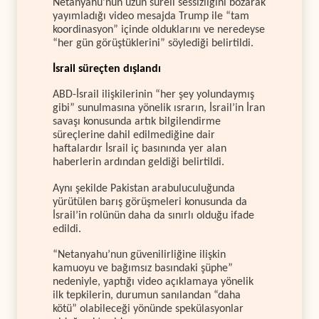
Netanyahu’nun uzun süreli sessizliğini bozarak
yayımladığı video mesajda Trump ile “tam
koordinasyon” içinde olduklarını ve neredeyse
“her gün görüştüklerini” söylediği belirtildi.
İsrail süreçten dışlandı
ABD-İsrail ilişkilerinin “her şey yolundaymış
gibi” sunulmasına yönelik ısrarın, İsrail’in İran
savaşı konusunda artık bilgilendirme
süreçlerine dahil edilmediğine dair
haftalardır İsrail iç basınında yer alan
haberlerin ardından geldiği belirtildi.
Aynı şekilde Pakistan arabuluculuğunda
yürütülen barış görüşmeleri konusunda da
İsrail’in rolünün daha da sınırlı olduğu ifade
edildi.
“Netanyahu’nun güvenilirliğine ilişkin
kamuoyu ve bağımsız basındaki şüphe”
nedeniyle, yaptığı video açıklamaya yönelik
ilk tepkilerin, durumun sanılandan “daha
kötü” olabileceği yönünde spekülasyonlar