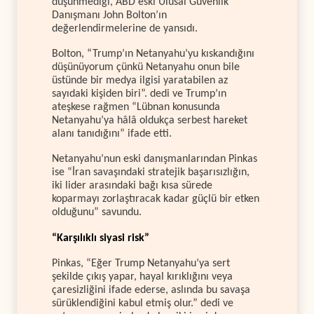
düşünmediği, ABD eski Ulusal Güvenlik
Danışmanı John Bolton’ın
değerlendirmelerine de yansıdı.
Bolton, “Trump’ın Netanyahu’yu kıskandığını
düşünüyorum çünkü Netanyahu onun bile
üstünde bir medya ilgisi yaratabilen az
sayıdaki kişiden biri”. dedi ve Trump’ın
ateşkese rağmen “Lübnan konusunda
Netanyahu’ya hâlâ oldukça serbest hareket
alanı tanıdığını” ifade etti.
Netanyahu’nun eski danışmanlarından Pinkas
ise “İran savaşındaki stratejik başarısızlığın,
iki lider arasındaki bağı kısa sürede
koparmayı zorlaştıracak kadar güçlü bir etken
olduğunu” savundu.
“Karşılıklı siyasi risk”
Pinkas, “Eğer Trump Netanyahu’ya sert
şekilde çıkış yapar, hayal kırıklığını veya
çaresizliğini ifade ederse, aslında bu savaşa
sürüklendiğini kabul etmiş olur.” dedi ve