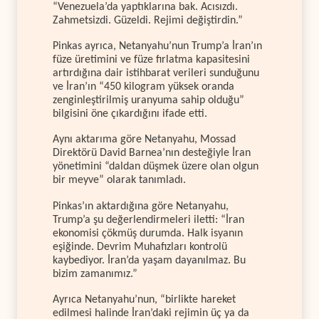
“Venezuela’da yaptıklarına bak. Acısızdı.
Zahmetsizdi. Güzeldi. Rejimi değiştirdin.”
Pinkas ayrıca, Netanyahu’nun Trump’a İran’ın
füze üretimini ve füze fırlatma kapasitesini
artırdığına dair istihbarat verileri sunduğunu
ve İran’ın “450 kilogram yüksek oranda
zenginleştirilmiş uranyuma sahip olduğu”
bilgisini öne çıkardığını ifade etti.
Aynı aktarıma göre Netanyahu, Mossad
Direktörü David Barnea’nın desteğiyle İran
yönetimini “daldan düşmek üzere olan olgun
bir meyve” olarak tanımladı.
Pinkas’ın aktardığına göre Netanyahu,
Trump’a şu değerlendirmeleri iletti: “İran
ekonomisi çökmüş durumda. Halk isyanın
eşiğinde. Devrim Muhafızları kontrolü
kaybediyor. İran’da yaşam dayanılmaz. Bu
bizim zamanımız.”
Ayrıca Netanyahu’nun, “birlikte hareket
edilmesi halinde İran’daki rejimin üç ya da