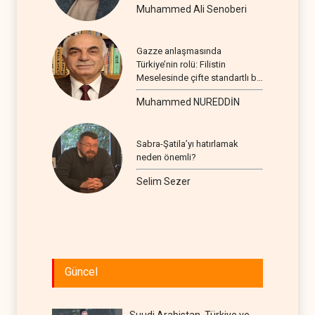
Muhammed Ali Senoberi
Gazze anlaşmasında
Türkiye’nin rolü: Filistin
Meselesinde çifte standartlı bir
seyir
Muhammed NUREDDİN
Sabra-Şatila’yı hatırlamak
neden önemli?
Selim Sezer
Güncel
Suudi Arabistan, Türkiye ve