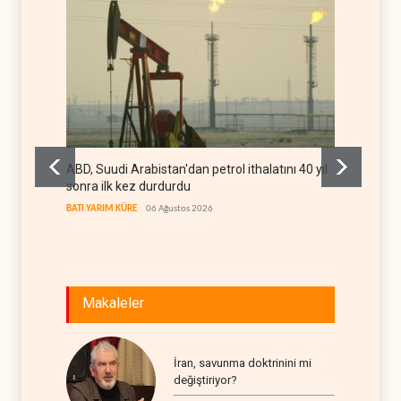
ABD, Suudi Arabistan'dan petrol ithalatını 40 yıl
Galiba
sonra ilk kez durdurdu
mesajla
BATI YARIM KÜRE
06 Ağustos 2026
İRAN
06
Makaleler
İran, savunma doktrinini mi
değiştiriyor?