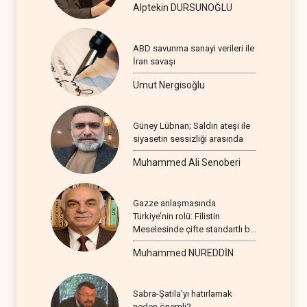
Alptekin DURSUNOĞLU
ABD savunma sanayi verileri ile
İran savaşı
Umut Nergisoğlu
Güney Lübnan; Saldırı ateşi ile
siyasetin sessizliği arasında
Muhammed Ali Senoberi
Gazze anlaşmasında
Türkiye’nin rolü: Filistin
Meselesinde çifte standartlı bir
seyir
Muhammed NUREDDİN
Sabra-Şatila’yı hatırlamak
neden önemli?