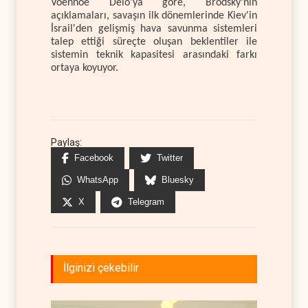
Voennoe Delo'ya göre, Brodsky'nin
açıklamaları, savaşın ilk dönemlerinde Kiev'in
İsrail'den gelişmiş hava savunma sistemleri
talep ettiği süreçte oluşan beklentiler ile
sistemin teknik kapasitesi arasındaki farkı
ortaya koyuyor.
Paylaş:
Facebook
Twitter
WhatsApp
Bluesky
X
Telegram
İlginizi çekebilir