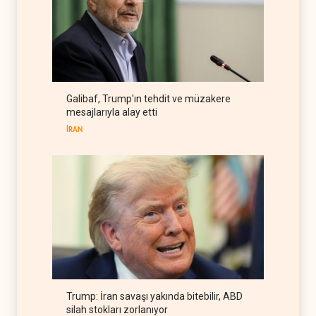
Yemen'den Suudi güçlerine
ağır darbe, yüzlerce asker
öldü
YEMEN
07 Ağustos 2026
Hürmüz krizi ABD'nin petrol
Galibaf, Trump'ın tehdit ve müzakere
rezervlerini son 45 yılın
mesajlarıyla alay etti
dibine indirdi
BATI YARIM KÜRE
07 Ağustos 2026
İRAN
Trump: İran savaşı yakında bitebilir, ABD
silah stokları zorlanıyor