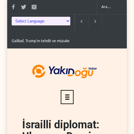
Galibaf, Trump'ın tehdit ve müzakere mesajlarıyla alay et..
Trump: İran
İsrailli diplomat: