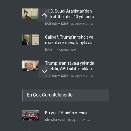
ABD, Suudi Arabistan'dan
petrol ithalatını 40 yıl sonra
ilk kez durdurdu
BATI YARIM KÜRE
07 Ağustos 2026
Galibaf, Trump'ın tehdit ve
müzakere mesajlarıyla alay
etti
İRAN
07 Ağustos 2026
Trump: İran savaşı yakında
bitebilir, ABD silah stokları
zorlanıyor
BATI YARIM KÜRE
07 Ağustos 2026
Gazze'nin yeniden inşası
En Çok Görüntülenenler
yerine askeri üs projesi
FİLİSTİN
07 Ağustos 2026
Bu yılki Erbain’in mesajı
İsrail ordusunda helikopter
krizi
DİRENİŞ EKSENİ
04 Ağustos 2026
İSRAİL
07 Ağustos 2026