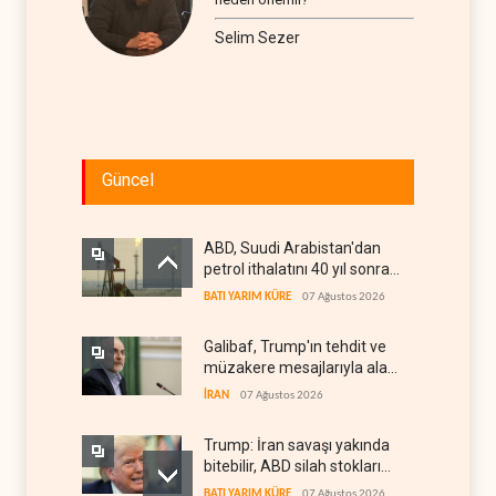
Selim Sezer
Güncel
ABD, Suudi Arabistan'dan
petrol ithalatını 40 yıl sonra
ilk kez durdurdu
BATI YARIM KÜRE
07 Ağustos 2026
Galibaf, Trump'ın tehdit ve
müzakere mesajlarıyla alay
etti
İRAN
07 Ağustos 2026
Trump: İran savaşı yakında
bitebilir, ABD silah stokları
zorlanıyor
BATI YARIM KÜRE
07 Ağustos 2026