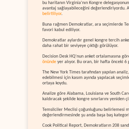
bu haritanın Virginia'nın Kongre delegasyonu
avantaj sağlayabileceğini değerlendiriyordu. 
belirtiliyor
.
Buna rağmen Demokratlar, ara seçimlerde Tems
favori kabul ediliyor.
Demokratlar aylardır genel kongre tercih ank
daha rahat bir seviyeye çıktığı görülüyor.
Decision Desk HQ'nun anket ortalamasına gör
önünde
yer alıyor. Bu oran, bir hafta önceki 6 p
The New York Times tarafından yapılan analiz
edebilmesi için kasım ayında yapılacak seçiml
ortaya koydu.
Analize göre Alabama, Louisiana ve South Caro
kaldıracak şekilde kongre sınırlarını yeniden 
Temsilciler Meclisi çoğunluğunu belirlemesi m
değerlendirmesinde şu anda başa baş kategoris
Cook Political Report, Demokratların 208 sand