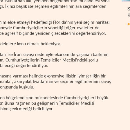
yor. Bunlardan ilki, yeniden bölgelendirme mücadelesi sona
ği. İkinci başlık ise seçmen eğilimlerinin ara seçimlerden
S
K
ım elde etmeyi hedeflediği Florida'nın yeni seçim haritası
A
üneyde Cumhuriyetçilerin yönettiği diğer eyaletler de
e agresif biçimde yeniden çizeceklerini değerlendiriyor.
delelere konu olması bekleniyor.
rı ise İran savaşı nedeniyle ekonomide yaşanan baskının
mun, Cumhuriyetçilerin Temsilciler Meclisi'ndeki zorlu
ileceği değerlendiriliyor.
şmasına varması halinde ekonomiye ilişkin iyimserliğin bir
manlar, akaryakıt fiyatlarının ve seçmen eğilimlerinin savaş
konusunda kuşkulu.
eniden bölgelendirme mücadelesinde Cumhuriyetçileri büyük
iyor. Buna rağmen bu gelişmenin Temsilciler Meclisi
ine çevirmediği belirtiliyor.