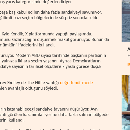
baş yarış kategorisinde değerlendiriyor.
aşa baş kabul edilen daha fazla sandalyeyi savunuyor.
ilimli bazı seçim bölgelerinde sürpriz sonuçlar elde
i Kyle Kondik, X platformunda yaptığı paylaşımda,
lümünü kazanacağını düşünmek makul görünüyor. Bunun da
mümkün" ifadelerini kullandı.
A
H
rünüyor. Modern ABD siyasi tarihinde başkanın partisinin
 yalnızca iki ara seçim yaşandı. Ayrıca Demokratların
İ
alye sayısının tarihsel ölçütlere kıyasla görece düşük
ey Skelley de The Hill'e yaptığı
değerlendirmede
len avantajlı olduğunu söyledi.
rın kazanabileceği sandalye tavanını düşürüyor. Aynı
nti görülen kazanımlar yerine daha fazla salınan bölgede
rini kullandı.