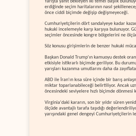
Yarışta yanıt bekleyen iki temel başlık bulunu
erdiğinde seçim haritalarının nasıl şekillenece
önce ciddi biçimde değişip değişmeyeceği.
Cumhuriyetçilerin dört sandalyeye kadar kazan
hukuki incelemeyle karşı karşıya bulunuyor. G
seçimler öncesinde kongre bölgelerini ne ölçüd
Söz konusu girişimlerin de benzer hukuki müca
Başkan Donald Trump'ın kamuoyu destek oranla
etkisiyle istikrarlı biçimde geriliyor. Bu duru
yarışları kazanma umutlarını daha da zayıflatab
ABD ile İran'ın kısa süre içinde bir barış anla
miktar toparlanabileceği belirtiliyor. Ancak uz
öncesindeki seviyelere hızlı biçimde dönmesi 
Virginia'daki kararın, son bir yıldır süren y
ölçüde avantajlı tarafa taşıdığı değerlendiril
yarışındaki genel dengeyi Cumhuriyetçilerin leh