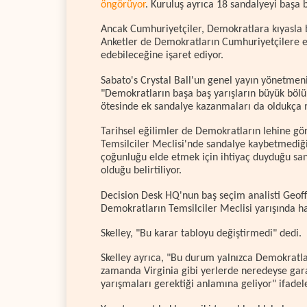
öngörüyor
. Kuruluş ayrıca 18 sandalyeyi başa 
Ancak Cumhuriyetçiler, Demokratlara kıyasla b
Anketler de Demokratların Cumhuriyetçilere eğ
edebileceğine işaret ediyor.
Sabato's Crystal Ball'un genel yayın yönetmen
"Demokratların başa baş yarışların büyük bö
ötesinde ek sandalye kazanmaları da oldukça 
Tarihsel eğilimler de Demokratların lehine gö
Temsilciler Meclisi'nde sandalye kaybetmediği
çoğunluğu elde etmek için ihtiyaç duyduğu sand
olduğu belirtiliyor.
Decision Desk HQ'nun baş seçim analisti Geoffr
Demokratların Temsilciler Meclisi yarışında ha
Skelley, "Bu karar tabloyu değiştirmedi" dedi.
Skelley ayrıca, "Bu durum yalnızca Demokratla
zamanda Virginia gibi yerlerde neredeyse gara
yarışmaları gerektiği anlamına geliyor" ifadele