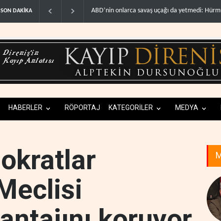
Necef İmamı'ndan bölgesel 'Arap projesi' uyarıs
SON DAKİKA
HABERLER
RÖPORTAJ
KATEGORİLER
MEDYA
okratlar
M
Meclisi
antajını koruyor