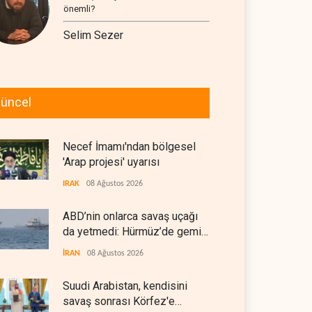
önemli?
Selim Sezer
üncel
Necef İmamı'ndan bölgesel
'Arap projesi' uyarısı
IRAK
08 Ağustos 2026
ABD’nin onlarca savaş uçağı
da yetmedi: Hürmüz’de gemi
vuruldu
İRAN
08 Ağustos 2026
Suudi Arabistan, kendisini
savaş sonrası Körfez'e