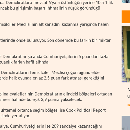
nda Demokratlara mevcut 6'ya 5 üstünlüğün yerine 10'a 1'lik
Ancak bu girişimin başarı ihtimalinin düşük göründüğü
ilciler Meclisi'nin alt kanadını kazanma yarışında halen
etlerinde önde bulunuyor. Son dönemde bu farkın bir miktar
e Demokratlar şu anda Cumhuriyetçilerin 5 puandan fazla
uanlık farkın hafif altında.
, Demokratların Temsilciler Meclisi çoğunluğunu elde
erde halk oyunda en az 2,5 puan fark atması gerektiğini
N
lina eyaletlerinin Demokratların elindeki bölgeleri ortadan
u
çizmesi halinde bu eşik 3,9 puana yükselecek.
I
uhtemel ortanca seçim bölgesi ise Cook Political Report
inde yer alıyor.
alye, Cumhuriyetçilerin ise 209 sandalye kazanacağını