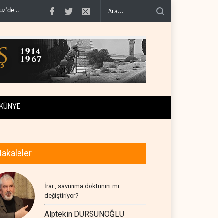
ı..
Mossad’ın İran'a karşı Kürt planı neden çöktü?..
Suudi Arabistan, kendisi
KÜNYE
akaleler
İran, savunma doktrinini mi
değiştiriyor?
Alptekin DURSUNOĞLU