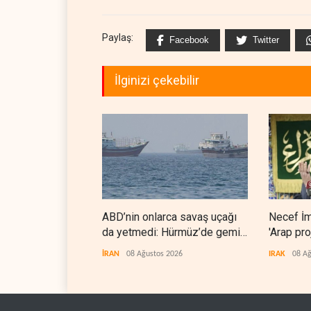
Paylaş:
Facebook
Twitter
İlginizi çekebilir
ABD’nin onlarca savaş uçağı
Necef İ
da yetmedi: Hürmüz’de gemi
'Arap pro
vuruldu
İRAN
08 Ağustos 2026
IRAK
08 Ağ