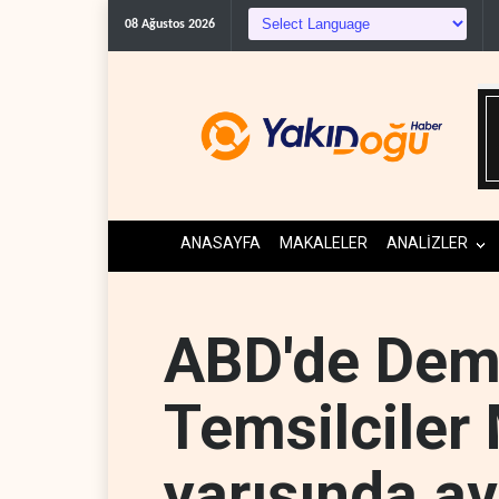
08 Ağustos 2026
ANASAYFA
MAKALELER
ANALİZLER
ABD'de Dem
Temsilciler 
yarışında av