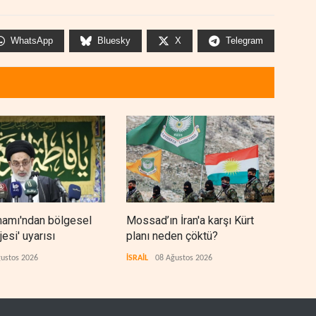
WhatsApp
Bluesky
X
Telegram
mamı'ndan bölgesel
Mossad’ın İran'a karşı Kürt
Suud
jesi' uyarısı
planı neden çöktü?
sav
hazı
ustos 2026
İSRAİL
08 Ağustos 2026
ANAL