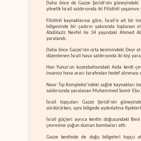
Daha önce de Gazze Şeridi'nin güneyindeki
yönelik İsrail saldırısında iki Filistinli yaşamını
Filistinli kaynaklarına göre, İsrail'e ait bir
bölgesinde bir çadırın yakınında toplanan s
Abdülaziz Nevfel ile 34 yaşındaki Ahmed A
yaralandı.
Daha önce Gazze'nin orta kesimindeki Deyr el
düzenlenen İsrail hava saldırısında iki kişi yara
Han Yunus'un kuzeybatısındaki Asda kenti çev
insansız hava aracı tarafından hedef alınması 
Nasır Tıp Kompleksi'ndeki sağlık kaynakları i
saldırısında yaralanan Muhammed Semir Ebu Tir
İsrail topçuları Gazze Şeridi'nin güneyi
sürdürürken, aynı bölgede aydınlatma fişekleri 
İsrail güçleri ayrıca kentin doğusundaki Ben
çevresine yoğun duman bombaları attı.
Gazze kentinde de doğu bölgeleri topçu ate