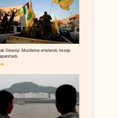
Foreign Affairs: ABD
Ortadoğu'dan elini çekmeli
BATI YARIM KÜRE
07 Ağustos 2026
Suudi Arabistan, Türkiye ve
Pakistan ortak savunma
anlaşması imzaladı
ARAP DÜNYASI
07 Ağustos 2026
rak Direnişi: Misilleme ertelendi, hesap
apanmadı
ABD, Suudi Arabistan'dan
petrol ithalatını 40 yıl sonra ilk
RAK
kez durdurdu
BATI YARIM KÜRE
07 Ağustos 2026