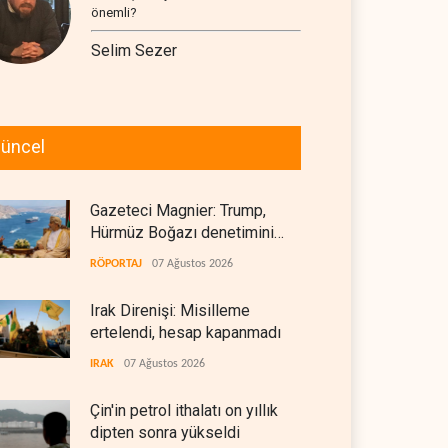
önemli?
Selim Sezer
üncel
Gazeteci Magnier: Trump,
Hürmüz Boğazı denetimini
doğrudan İran ve Umman'a
RÖPORTAJ
07 Ağustos 2026
teslim etti
Irak Direnişi: Misilleme
ertelendi, hesap kapanmadı
IRAK
07 Ağustos 2026
Çin'in petrol ithalatı on yıllık
dipten sonra yükseldi