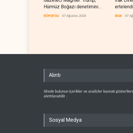
Gazeteci Magnier: Trump,
Irak Dire
Hürmüz Boğazı denetimini
ertelend
doğrudan İran ve Umman'a
RÖPORTAJ
07 Ağustos 2026
IRAK
07 Ağ
teslim etti
Alıntı
Sitede bulunun içerikler ve analizler kaynak gösteriler
alıntılanabilir .
Sosyal Medya