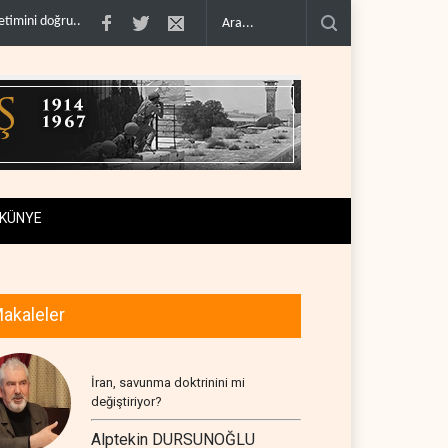
Irak Direnişi: Misilleme ertelendi, hesap kapanmadı..
Çin'in petrol ithalatı
KÜNYE
akaleler
İran, savunma doktrinini mi
değiştiriyor?
Alptekin DURSUNOĞLU