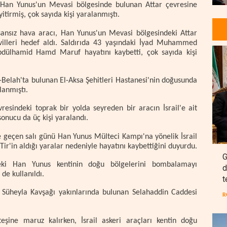
 Han Yunus'un Mevasi bölgesinde bulunan Attar çevresine
 yitirmiş, çok sayıda kişi yaralanmıştı.
 insansız hava aracı, Han Yunus'un Mevasi bölgesindeki Attar
ivilleri hedef aldı. Saldırıda 43 yaşındaki İyad Muhammed
bdülhamid Hamd Maruf hayatını kaybetti, çok sayıda kişi
-Belah'ta bulunan El-Aksa Şehitleri Hastanesi'nin doğusunda
lanmıştı.
resindeki toprak bir yolda seyreden bir aracın İsrail'e ait
sonucu da üç kişi yaralandı.
se geçen salı günü Han Yunus Mülteci Kampı'na yönelik İsrail
'in aldığı yaralar nedeniyle hayatını kaybettiğini duyurdu.
G
ndeki Han Yunus kentinin doğu bölgelerini bombalamayı
d
de kullanıldı.
t
i Süheyla Kavşağı yakınlarında bulunan Selahaddin Caddesi
R
şine maruz kalırken, İsrail askeri araçları kentin doğu