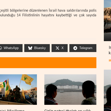
çeşitli bölgelerine düzenlenen İsrail hava saldırılarında polis
ulunduğu 14 Filistinlinin hayatını kaybettiği ve çok sayıda
I
WhatsApp
Bluesky
X
Telegram
k
I