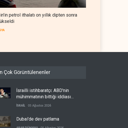
 OPEC'ten ayrıldıktan
The Telegraph: Hürmüz
a petrol üretimini rekor
anlaşması, İran’ın savaşı
eye çıkardı
kazandığını gösteriyor
in'in petrol ithalatı on yıllık dipten sonra
 DÜNYASI
07 Ağustos 2026
BATI YARIM KÜRE
07 Ağustos 2026
ükseldi
SYA
n Çok Görüntülenenler
İsrailli istihbaratçı: ABD'nin
mühimmatının bittiği iddiası
bir iç kavga
İSRAİL
05 Ağustos 2026
Dubai'de dev patlama
ARAP DÜNYASI
05 Ağustos 2026