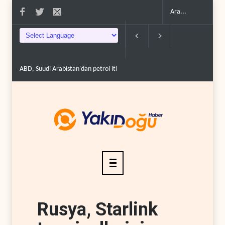
ABD, Suudi Arabistan'dan petrol ithalatını 40 yıl sonra i..
Galibaf, Trum
Rusya, Starlink