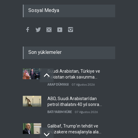
Sosyal Medya
Son yüklemeler
Suudi Arabistan, Türkiye ve
Pakistan ortak savunma
anlaşması imzaladı
ARAP DÜNYASI
07 Ağustos 2026
ABD, Suudi Arabistan'dan
petrol ithalatını 40 yıl sonra
ilk kez durdurdu
BATI YARIM KÜRE
07 Ağustos 2026
Galibaf, Trump'ın tehdit ve
müzakere mesajlarıyla alay
etti