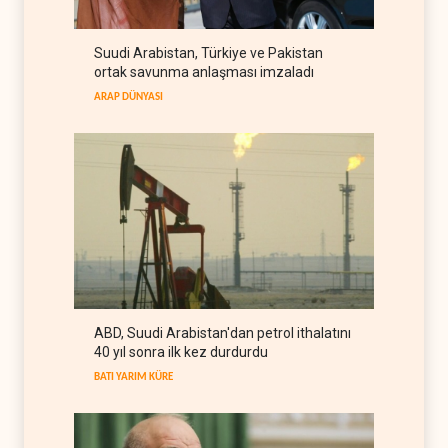
FİLİSTİN
07 Ağustos 2026
Suudi Arabistan, Türkiye ve Pakistan
UNICEF: Gazze'de
ortak savunma anlaşması imzaladı
ateşkesten bu yana 300
çocuk öldürüldü
ARAP DÜNYASI
FİLİSTİN
07 Ağustos 2026
İsrail'den Gazze'ye tank,
topçu ve İHA saldırıları
FİLİSTİN
07 Ağustos 2026
Yemen: Suudi kara harekâtı
önleyici saldırıyla engellendi
YEMEN
07 Ağustos 2026
Yemen'den Suudi güçlerine
ABD, Suudi Arabistan'dan petrol ithalatını
ağır darbe, yüzlerce asker
40 yıl sonra ilk kez durdurdu
öldü
YEMEN
07 Ağustos 2026
BATI YARIM KÜRE