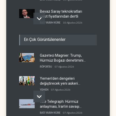
Beyaz Saray teknokratları
yakıt fiyatlarından dertli
BATI YARIM KÜRE
10 Ağustos 2026
Türkiye, Karadeniz'e giden
En Çok Görüntülenenler
ticari gemilerin geçişine
yeniden izin verdi
TÜRKİYE
10 Ağustos 2026
Gazeteci Magnier: Trump,
ABD'li şirketlerin ucuz imalat
Hürmüz Boğazı denetimini
korkusu Ukrayna'ya Patriot
doğrudan İran ve Umman'a
iznini engelledi
RÖPORTAJ
07 Ağustos 2026
BATI YARIM KÜRE
10 Ağustos 2026
teslim etti
Yemen’den dengeleri
değiştirecek yeni askeri
denklem
YEMEN
07 Ağustos 2026
The Telegraph: Hürmüz
anlaşması, İran’ın savaşı
kazandığını gösteriyor
BATI YARIM KÜRE
07 Ağustos 2026