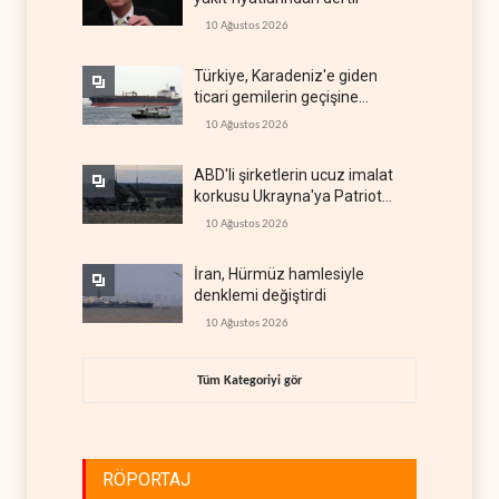
10 Ağustos 2026
Türkiye, Karadeniz'e giden
ticari gemilerin geçişine
yeniden izin verdi
10 Ağustos 2026
ABD'li şirketlerin ucuz imalat
korkusu Ukrayna'ya Patriot
iznini engelledi
10 Ağustos 2026
İran, Hürmüz hamlesiyle
denklemi değiştirdi
10 Ağustos 2026
Tüm Kategoriyi gör
RÖPORTAJ