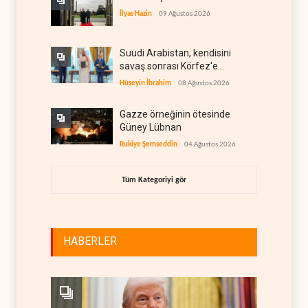
İlyas Hazin
09 Ağustos 2026
Suudi Arabistan, kendisini
savaş sonrası Körfez'e
hazırlıyor
Hüseyin İbrahim
08 Ağustos 2026
Gazze örneğinin ötesinde
Güney Lübnan
Rukiye Şemseddin
04 Ağustos 2026
Tüm Kategoriyi gör
HABERLER