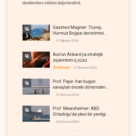
denklemlere etkisini değerlendirdi.
Gazeteci Magnier: Trump,
Hürmüz Boğazı denetimini
doğrudan İran ve Umman'a
07 Ağustos 2026
teslim etti
Aun'un Ankara'ya stratejik
ziyaretinin iç yüzü
The Beiruter
31 Temmuz 2026
Prof. Pape: İran bugün
savaştan önceki dönemden
çok daha güçlü
23 Temmuz 2026
Prof. Mearsheimer: ABD
Ortadoğu'da yıkıcı bir yenilgi
aldı
16 Temmuz 2026