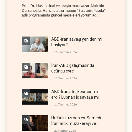
Prof. Dr. Hasan Ünal ve araştırmacı yazar Alptekin
Dursunoğlu, Harici platformunun "Stratejik Pusula"
adlı programında güncel meseleleri yorumladı.
ABD-İran savaşı yeniden mi
başlıyor?
15 Temmuz 2026
İran-ABD çatışmasında
üçüncü evre
11 Temmuz 2026
ABD-İran ateşkesi sona mı
erdi? Lübnan iç savaşa mı
gidiyor?
11 Temmuz 2026
Ürdünlü uzman es-Samedi:
İran artık müzakereyi ve
çatışmayı aynı anda yürütüyor
23 Haziran 2026