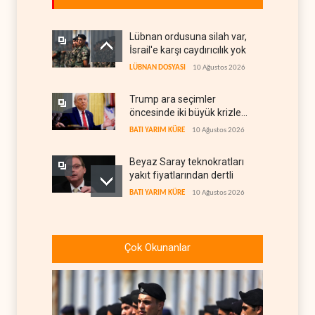
Lübnan ordusuna silah var,
İsrail'e karşı caydırıcılık yok
LÜBNAN DOSYASI
10 Ağustos 2026
Trump ara seçimler
öncesinde iki büyük krizle
karşı karşıya
BATI YARIM KÜRE
10 Ağustos 2026
Beyaz Saray teknokratları
yakıt fiyatlarından dertli
BATI YARIM KÜRE
10 Ağustos 2026
Türkiye, Karadeniz'e giden
ticari gemilerin geçişine
Çok Okunanlar
yeniden izin verdi
TÜRKİYE
10 Ağustos 2026
ABD'li şirketlerin ucuz imalat
korkusu Ukrayna'ya Patriot
iznini engelledi