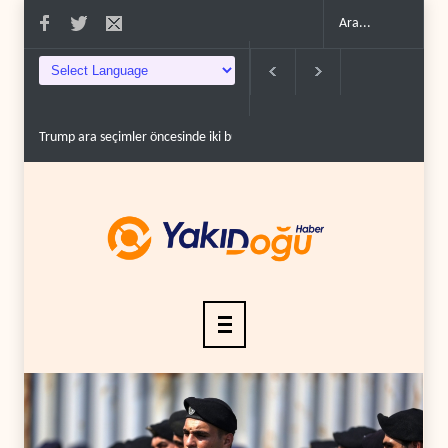
i büyük krizle karşı ka..
Beyaz Saray teknokratları yakıt fiyatlarından dertli..