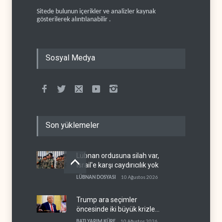
Sitede bulunun içerikler ve analizler kaynak
gösterilerek alıntılanabilir .
Sosyal Medya
Son yüklemeler
Lübnan ordusuna silah var,
İsrail'e karşı caydırıcılık yok
LÜBNAN DOSYASI
10 Ağustos 2026
Trump ara seçimler
öncesinde iki büyük krizle
karşı karşıya
BATI YARIM KÜRE
10 Ağustos 2026