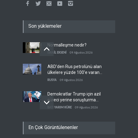
Son yüklemeler
Normalleşme nedir?
İSRAİL EKSENİ
09 Ağustos 2026
ABD'den Rus petrolünü alan
ülkelere yüzde 100'e varan
gümrük vergisi
RUSYA
09 Ağustos 2026
Demokratlar Trump için azil
süreci yerine soruşturma
hazırlıyor
BATI YARIM KÜRE
09 Ağustos 2026
Hürmüz krizi Guyana ve
En Çok Görüntülenenler
Afrika'daki petrol
üreticilerine yaradı
AFRİKA
09 Ağustos 2026