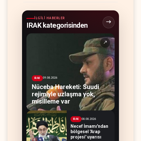
İLGILI HABERLER
IRAK kategorisinden
↗
09.08.2026
IRAK
Nüceba Hareketi: Suudi
rejimiyle uzlaşma yok,
misilleme var
08.08.2026
IRAK
Necef İmamı'ndan
bölgesel 'Arap
projesi' uyarısı