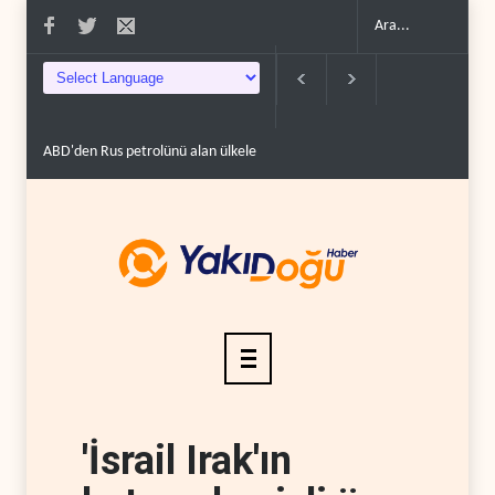
üzde 100'e varan g�..
Demokratlar Trump için azil süreci yerine soruşturma 
'İsrail Irak'ın