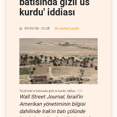
batısında gizli üs
kurdu' iddiası
Bu sayfayı yazdır
09/05/26 - 21:28
'İsrail Irak'ın batısında gizli üs kurdu' iddiası
YDH
Wall Street Journal, İsrail'in
Amerikan yönetiminin bilgisi
dahilinde Irak'ın batı çölünde