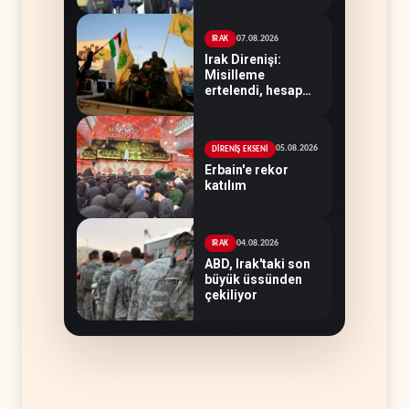
07.08.2026
IRAK
Irak Direnişi:
Misilleme
ertelendi, hesap
kapanmadı
05.08.2026
DİRENİŞ EKSENİ
Erbain'e rekor
katılım
04.08.2026
IRAK
ABD, Irak'taki son
büyük üssünden
çekiliyor