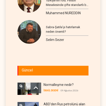
Türkiye’nin rolü: Filistin
Meselesinde çifte standartlı bir
seyir
Muhammed NUREDDİN
Sabra-Şatila’yı hatırlamak
neden önemli?
Selim Sezer
Güncel
Normalleşme nedir?
İSRAİL EKSENİ
09 Ağustos 2026
ABD'den Rus petrolünü alan