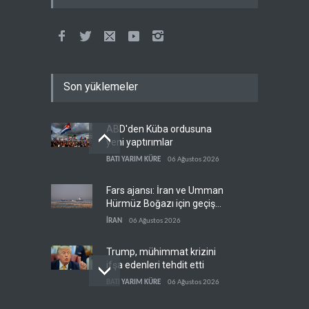
Son yüklemeler
ABD'den Küba ordusuna
yeni yaptırımlar
BATI YARIM KÜRE
06 Ağustos 2026
Fars ajansı: İran ve Umman
Hürmüz Boğazı için geçiş
koridorlarında anlaştı
İRAN
06 Ağustos 2026
Trump, mühimmat krizini
ifşa edenleri tehdit etti
BATI YARIM KÜRE
06 Ağustos 2026