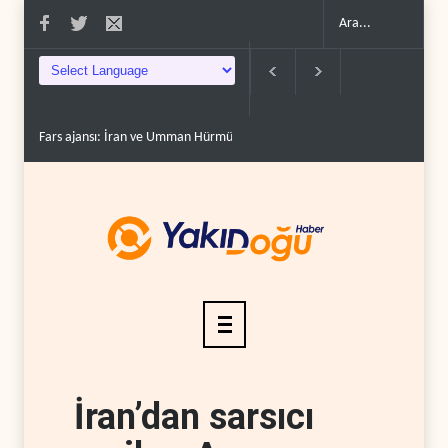
Fars ajansı: İran ve Umman Hürmüz Boğazı için geçiş..
Trump, mühimmat
İran’dan sarsıcı