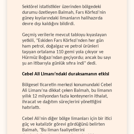
Sektörel istatistikler üzerinden bölgedeki
durumu özetleyen Balmah, Fars Körfezi’nin
güney kıyılarındaki limanların halihazırda
devre dışı kaldığını bildirdi.
Geçmiş verilerle mevcut tabloyu kıyaslayan
yetkili, "Eskiden Fars Körfezi’nden her gün
ham petrol, doğalgaz ve petrol ürünleri
taşıyan ortalama 110 gemi yola çıkıyor ve
Hürmüz Boğazı’ndan geçiyordu; ancak bu sayı
şu an itibarıyla günlük sıfıra indi" dedi.
Cebel Ali Limanı’ndaki duraksamanın etkisi
Bölgesel ticaretin merkezi konumundaki Cebel
Ali Limanı’na dikkat çeken Balmah, bu limanın
yıllık 12 milyondan fazla konteynerin ithalat,
ihracat ve dağıtım süreçlerini yönettiğini
hatırlattı.
Cebel Ali’nin diğer bölge limanları için bir itici
güç ve katalizör görevi gördüğünü belirten
Balmah, "Bu liman faaliyetlerini