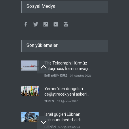
Sosyal Medya
Son yüklemeler
The Telegraph: Hürmüz
anlaşması, İran’ın savaşı
kazandığını gösteriyor
BATI YARIM KÜRE
07 Ağustos 2026
Yemen’den dengeleri
değiştirecek yeni askeri
denklem
YEMEN
07 Ağustos 2026
İsrail güçleri Lübnan
ordusunu hedef aldı
LÜBNAN
07 Ağustos 2026