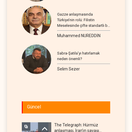
Gazze anlaşmasında
Türkiye’nin rolü: Filistin
Meselesinde çifte standartlı bir
seyir
Muhammed NUREDDİN
Sabra-Şatila’yı hatırlamak
neden önemli?
Selim Sezer
Güncel
The Telegraph: Hürmüz
anlaşması, İran’ın savaşı