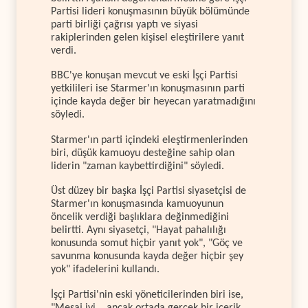
Partisi lideri konuşmasının büyük bölümünde
parti birliği çağrısı yaptı ve siyasi
rakiplerinden gelen kişisel eleştirilere yanıt
verdi.
BBC'ye konuşan mevcut ve eski İşçi Partisi
yetkilileri ise Starmer'ın konuşmasının parti
içinde kayda değer bir heyecan yaratmadığını
söyledi.
Starmer'ın parti içindeki eleştirmenlerinden
biri, düşük kamuoyu desteğine sahip olan
liderin "zaman kaybettirdiğini" söyledi.
Üst düzey bir başka İşçi Partisi siyasetçisi de
Starmer'ın konuşmasında kamuoyunun
öncelik verdiği başlıklara değinmediğini
belirtti. Aynı siyasetçi, "Hayat pahalılığı
konusunda somut hiçbir yanıt yok", "Göç ve
savunma konusunda kayda değer hiçbir şey
yok" ifadelerini kullandı.
İşçi Partisi'nin eski yöneticilerinden biri ise,
"Mesaj iyi... ancak ortada gerçek bir içerik