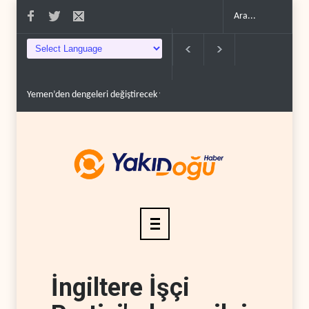
Yemen’den dengeleri değiştirecek yeni askeri denklem..
İsrail güçleri Lübnan 
İngiltere İşçi