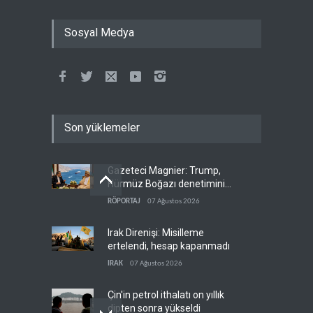
Sosyal Medya
Son yüklemeler
Gazeteci Magnier: Trump,
Hürmüz Boğazı denetimini
doğrudan İran ve Umman'a
RÖPORTAJ
07 Ağustos 2026
teslim etti
Irak Direnişi: Misilleme
ertelendi, hesap kapanmadı
IRAK
07 Ağustos 2026
Çin'in petrol ithalatı on yıllık
dipten sonra yükseldi