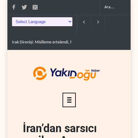
Irak Direnişi: Misilleme ertelendi, hesap kapanmadı..
Çin'in petrol itha
İran’dan sarsıcı