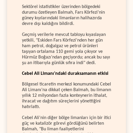
Sektörel istatistikler üzerinden bölgedeki
durumu özetleyen Balmah, Fars Körfezi’nin
güney kıyılarındaki limanların halihazırda
devre dışı kaldığını bildirdi.
Geçmiş verilerle mevcut tabloyu kıyaslayan
yetkili, "Eskiden Fars Körfezi’nden her gün
ham petrol, doğalgaz ve petrol ürünleri
taşıyan ortalama 110 gemi yola çıkıyor ve
Hürmüz Boğazı’ndan geçiyordu; ancak bu sayı
şu an itibarıyla günlük sıfıra indi" dedi.
Cebel Ali Limanı’ndaki duraksamanın etkisi
Bölgesel ticaretin merkezi konumundaki Cebel
Ali Limanı’na dikkat çeken Balmah, bu limanın
yıllık 12 milyondan fazla konteynerin ithalat,
ihracat ve dağıtım süreçlerini yönettiğini
hatırlattı.
Cebel Ali’nin diğer bölge limanları için bir itici
güç ve katalizör görevi gördüğünü belirten
Balmah, "Bu liman faaliyetlerini