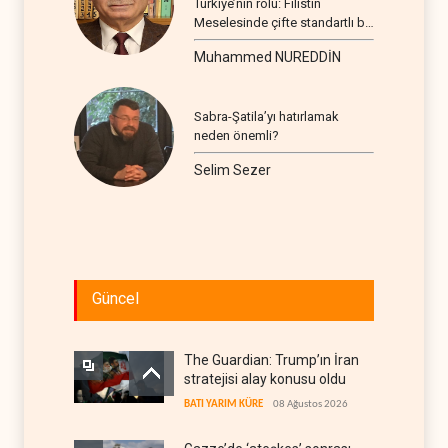
Türkiye’nin rolü: Filistin
Meselesinde çifte standartlı bir
seyir
Muhammed NUREDDİN
Sabra-Şatila’yı hatırlamak
neden önemli?
Selim Sezer
Güncel
The Guardian: Trump’ın İran
stratejisi alay konusu oldu
BATI YARIM KÜRE
08 Ağustos 2026