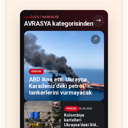
İLGILI HABERLER
AVRASYA kategorisinden
↗
08.08.2026
AVRASYA
ABD ikna etti: Ukrayna
Karadeniz'deki petrol
tankerlerini vurmayacak
06.08.2026
AVRASYA
Kolombiya
kartelleri
Ukrayna'daki İHA