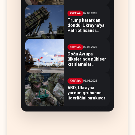
teknolojisinin
peşine düştü
02.08.2026
AVRASYA
Trump karardan
döndü: Ukrayna'ya
Patriot lisansı
verilmeyecek
02.08.2026
AVRASYA
Doğu Avrupa
ülkelerinde nükleer
kısıtlamalar
kaldırılıyor
01.08.2026
AVRASYA
ABD, Ukrayna
yardım grubunun
liderliğini bırakıyor