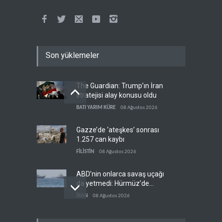
Son yüklemeler
The Guardian: Trump’ın İran
stratejisi alay konusu oldu
BATI YARIM KÜRE
08 Ağustos 2026
Gazze’de ‘ateşkes’ sonrası
1.257 can kaybı
FİLİSTİN
08 Ağustos 2026
ABD’nin onlarca savaş uçağı
da yetmedi: Hürmüz’de
gemi vuruldu
İRAN
08 Ağustos 2026
Necef İmamı'ndan bölgesel