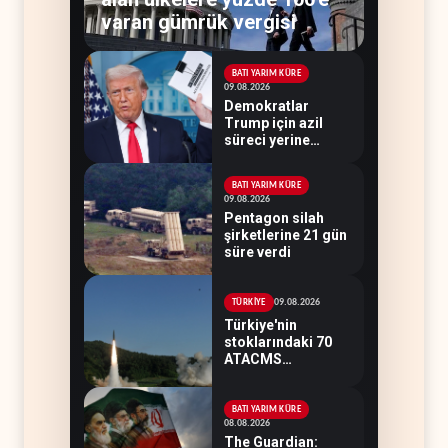
varan gümrük vergisi
BATI YARIM KÜRE
09.08.2026
Demokratlar
Trump için azil
süreci yerine
soruşturma
hazırlıyor
BATI YARIM KÜRE
09.08.2026
Pentagon silah
şirketlerine 21 gün
süre verdi
09.08.2026
TÜRKİYE
Türkiye'nin
stoklarındaki 70
ATACMS
Ukrayna'ya
devredilecek
BATI YARIM KÜRE
08.08.2026
The Guardian: