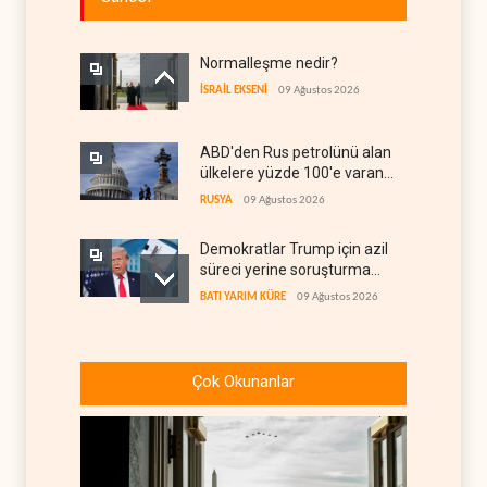
Normalleşme nedir?
İSRAİL EKSENİ
09 Ağustos 2026
ABD'den Rus petrolünü alan
ülkelere yüzde 100'e varan
gümrük vergisi
RUSYA
09 Ağustos 2026
Demokratlar Trump için azil
süreci yerine soruşturma
hazırlıyor
BATI YARIM KÜRE
09 Ağustos 2026
Hürmüz krizi Guyana ve
Afrika'daki petrol
Çok Okunanlar
üreticilerine yaradı
AFRİKA
09 Ağustos 2026
Pentagon silah şirketlerine
21 gün süre verdi