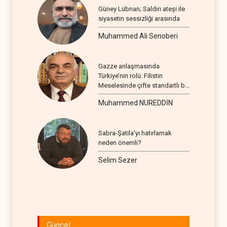
Güney Lübnan; Saldırı ateşi ile
siyasetin sessizliği arasında
Muhammed Ali Senoberi
Gazze anlaşmasında
Türkiye’nin rolü: Filistin
Meselesinde çifte standartlı bir
seyir
Muhammed NUREDDİN
Sabra-Şatila’yı hatırlamak
neden önemli?
Selim Sezer
Güncel