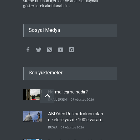
Sitede bulunun içerikler ve analizler kaynak
gösterilerek alıntılanabilir .
Sosyal Medya
Son yüklemeler
Normalleşme nedir?
İSRAİL EKSENİ
09 Ağustos 2026
ABD'den Rus petrolünü alan
ülkelere yüzde 100'e varan
gümrük vergisi
RUSYA
09 Ağustos 2026