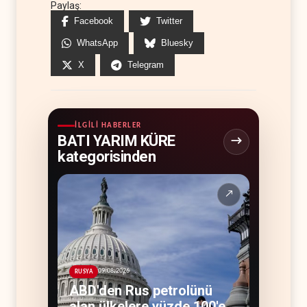
Paylaş:
Facebook
Twitter
WhatsApp
Bluesky
X
Telegram
İLGILI HABERLER
BATI YARIM KÜRE
kategorisinden
↗
09.08.2026
RUSYA
ABD'den Rus petrolünü
alan ülkelere yüzde 100'e