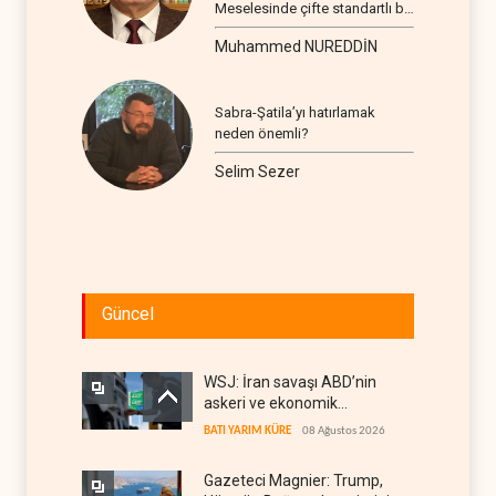
Meselesinde çifte standartlı bir
seyir
Muhammed NUREDDİN
Sabra-Şatila’yı hatırlamak
neden önemli?
Selim Sezer
Güncel
WSJ: İran savaşı ABD’nin
askeri ve ekonomik
kaynaklarını tüketiyor
BATI YARIM KÜRE
08 Ağustos 2026
Gazeteci Magnier: Trump,