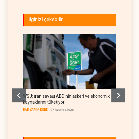
İlginizi çekebilir
WSJ: İran savaşı ABD’nin askeri ve ekonomik
Gazete
kaynaklarını tüketiyor
deneti
etti
BATI YARIM KÜRE
07 Ağustos 2026
RÖPORTA