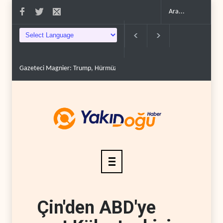
Gazeteci Magnier: Trump, Hürmüz Boğazı denetimini doğru..
Irak Dir
Çin'den ABD'ye