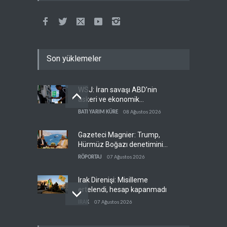
Son yüklemeler
WSJ: İran savaşı ABD’nin
askeri ve ekonomik
kaynaklarını tüketiyor
BATI YARIM KÜRE
08 Ağustos 2026
Gazeteci Magnier: Trump,
Hürmüz Boğazı denetimini
doğrudan İran ve Umman'a
RÖPORTAJ
07 Ağustos 2026
teslim etti
Irak Direnişi: Misilleme
ertelendi, hesap kapanmadı
IRAK
07 Ağustos 2026
Çin'in petrol ithalatı on yıllık