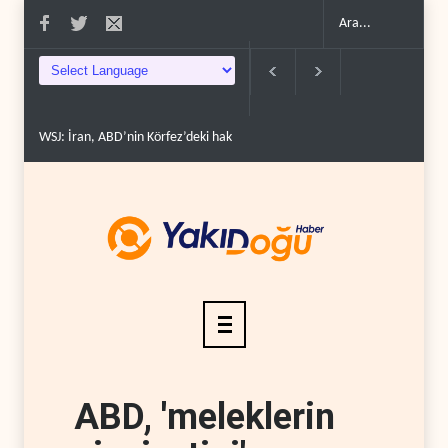
WSJ: İran, ABD’nin Körfez’deki hakimiyetini sona erdir..
İran: ABD’nin ka
ABD, 'meleklerin