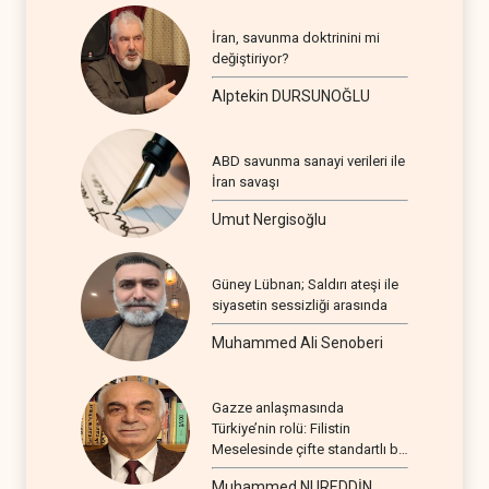
İran, savunma doktrinini mi
değiştiriyor?
Alptekin DURSUNOĞLU
ABD savunma sanayi verileri ile
İran savaşı
Umut Nergisoğlu
Güney Lübnan; Saldırı ateşi ile
siyasetin sessizliği arasında
Muhammed Ali Senoberi
Gazze anlaşmasında
Türkiye’nin rolü: Filistin
Meselesinde çifte standartlı bir
seyir
Muhammed NUREDDİN