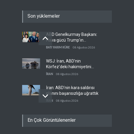
Son yüklemeler
ABD Genelkurmay Başkanı:
Hava gücü Trump'ın
hedeflerine yetmez
BATI YARIM KÜRE
08 Ağustos 2026
WSJ: İran, ABD’nin
Körfez’deki hakimiyetini
sona erdiriyor
İRAN
08 Ağustos 2026
İran: ABD’nin kara saldırısı
planını başarısızlığa uğrattık
İRAN
08 Ağustos 2026
Hizbullah’ın
En Çok Görüntülenenler
‘silahsızlandırılmasını’ kim
denetleyecek?
LÜBNAN
08 Ağustos 2026