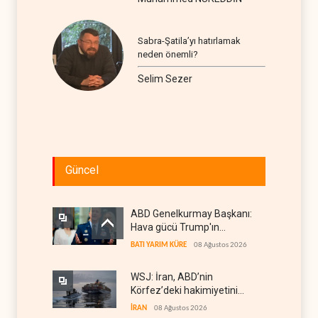
Sabra-Şatila’yı hatırlamak
neden önemli?
Selim Sezer
Güncel
ABD Genelkurmay Başkanı:
Hava gücü Trump'ın
hedeflerine yetmez
BATI YARIM KÜRE
08 Ağustos 2026
WSJ: İran, ABD’nin
Körfez’deki hakimiyetini
sona erdiriyor
İRAN
08 Ağustos 2026