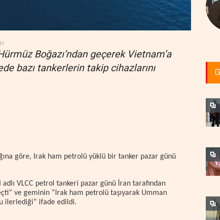
DH
r, Hürmüz Boğazı’ndan geçerek Vietnam’a
de bazı tankerlerin takip cihazlarını
G
ğına göre, Irak ham petrolü yüklü bir tanker pazar günü
 adlı VLCC petrol tankeri pazar günü İran tarafından
eçti” ve geminin “Irak ham petrolü taşıyarak Umman
ilerlediği” ifade edildi.