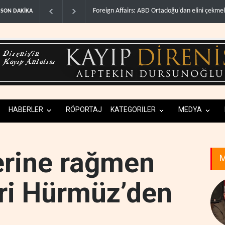
D Ortadoğu'dan elini çekmeli..
Suudi Arabistan, Türkiye ve Pakistan ortak sa
SON DAKİKA
HABERLER
RÖPORTAJ
KATEGORİLER
MEDYA
erine rağmen
M
eri Hürmüz’den