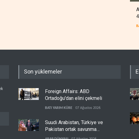
A
4
B
Son yüklemeler
E
ek
Foreign Affairs: ABD
Ortadoğu'dan elini çekmeli
BATI YARIM KÜRE
07 Ağustos 2026
Suudi Arabistan, Türkiye ve
Pakistan ortak savunma
anlaşması imzaladı
ARAP DÜNYASI
07 Ağustos 2026