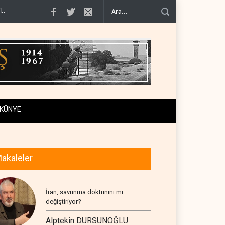
vunma anlaşma..
ABD, Suudi Arabistan'dan petrol ithalatını 40 yıl sonra i..
Ga
KÜNYE
akaleler
İran, savunma doktrinini mi
değiştiriyor?
Alptekin DURSUNOĞLU