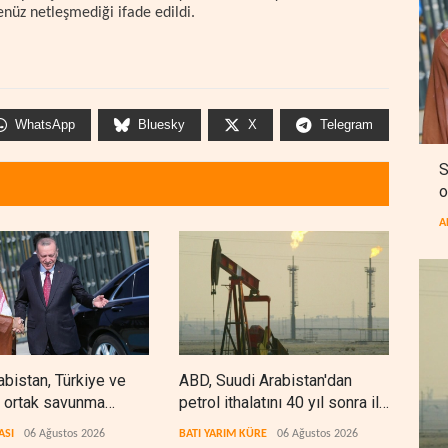
henüz netleşmediği ifade edildi.
WhatsApp
Bluesky
X
Telegram
S
o
A
abistan, Türkiye ve
ABD, Suudi Arabistan'dan
Gali
 ortak savunma
petrol ithalatını 40 yıl sonra ilk
müza
ı imzaladı
kez durdurdu
etti
ASI
06 Ağustos 2026
BATI YARIM KÜRE
06 Ağustos 2026
İRAN