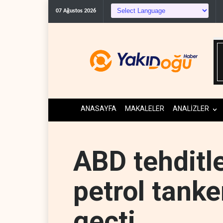
Foreign Affairs: AB
07 Ağustos 2026
ANASAYFA
MAKALELER
ANALİZLER
ABD tehditl
petrol tank
geçti