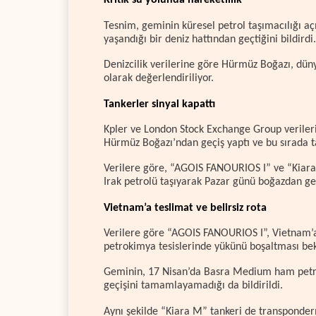
Kritik su yolunda hareketlilik
Tesnim, geminin küresel petrol taşımacılığı aç
yaşandığı bir deniz hattından geçtiğini bildirdi.
Denizcilik verilerine göre Hürmüz Boğazı, dünya
olarak değerlendiriliyor.
Tankerler sinyal kapattı
Kpler ve London Stock Exchange Group verileri
Hürmüz Boğazı’ndan geçiş yaptı ve bu sırada ta
Verilere göre, “AGOIS FANOURIOS I” ve “Kiara M”
Irak petrolü taşıyarak Pazar günü boğazdan ge
Vietnam’a teslimat ve belirsiz rota
Verilere göre “AGOIS FANOURIOS I”, Vietnam’a 
petrokimya tesislerinde yükünü boşaltması bek
Geminin, 17 Nisan’da Basra Medium ham petro
geçişini tamamlayamadığı da bildirildi.
Aynı şekilde “Kiara M” tankeri de transponderı 