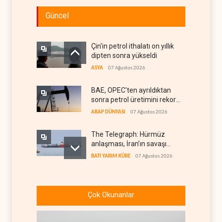
Güncel
Çin'in petrol ithalatı on yıllık
dipten sonra yükseldi
ASYA
07 Ağustos 2026
BAE, OPEC'ten ayrıldıktan
sonra petrol üretimini rekor
düzeye çıkardı
ARAP DÜNYASI
07 Ağustos 2026
The Telegraph: Hürmüz
anlaşması, İran’ın savaşı
kazandığını gösteriyor
BATI YARIM KÜRE
07 Ağustos 2026
Yemen’den dengeleri
değiştirecek yeni askeri
Çok Okunanlar
denklem
YEMEN
07 Ağustos 2026