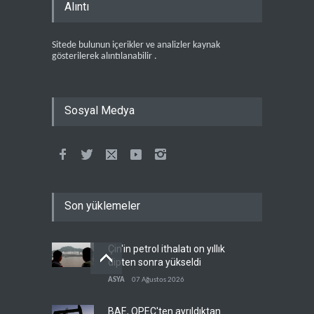
Alıntı
Sitede bulunun içerikler ve analizler kaynak
gösterilerek alıntılanabilir .
Sosyal Medya
Son yüklemeler
Çin'in petrol ithalatı on yıllık
dipten sonra yükseldi
ASYA
07 Ağustos 2026
BAE, OPEC'ten ayrıldıktan