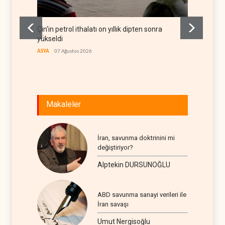
Çin'in petrol ithalatı on yıllık dipten sonra
BAE, OP
yükseldi
rekor 
ASYA
07 Ağustos 2026
ARAP DÜ
Makaleler
İran, savunma doktrinini mi
değiştiriyor?
Alptekin DURSUNOĞLU
ABD savunma sanayi verileri ile
İran savaşı
Umut Nergisoğlu