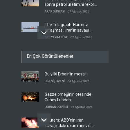
sonra petrol üretimini rekor
düzeye çıkardı
ARAP DÜNYASI
07 Ağustos 2026
The Telegraph: Hürmüz
anlaşması, İran’ın savaşı
kazandığını gösteriyor
BATI YARIM KÜRE
07 Ağustos 2026
Yemen’den dengeleri
En Çok Görüntülenenler
değiştirecek yeni askeri
denklem
YEMEN
07 Ağustos 2026
Bu yılki Erbain’in mesajı
İsrail güçleri Lübnan
ordusunu hedef aldı
DİRENİŞ EKSENİ
04 Ağustos 2026
LÜBNAN
07 Ağustos 2026
Gazze örneğinin ötesinde
Güney Lübnan
LÜBNAN DOSYASI
04 Ağustos 2026
Reuters: ABD’nin İran
savaşındaki uzun menzilli