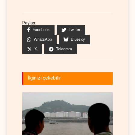
Paylaş:
Facebook
Twitter
WhatsApp
Bluesky
X
Telegram
İlginizi çekebilir