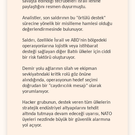
savaşta edindiği tecrübeleri İsrail lehine
paylaştığını resmen duyurmuştu.
Analistler, son saldırının bu "örtülü destek"
sürecine yönelik bir misilleme hamlesi olduğu
değerlendirmesinde bulunuyor.
Saldırı, özellikle İsrail ve ABD’nin bölgedeki
operasyonlarına lojistik veya istihbarat
desteği sağlayan diğer Batılı ülkeler için ciddi
bir risk faktörü oluşturuyor.
Demir yolu ağlarının silah ve ekipman
sevkiyatındaki kritik rolü göz önüne
alındığında, operasyonun hedef seçimi
doğrudan bir "caydırıcılık mesajı" olarak
yorumlanıyor.
Hacker grubunun, destek veren tüm ülkelerin
stratejik endüstriyel altyapılarını tehdit
altında tutmaya devam edeceği uyarısı, NATO
üyeleri nezdinde büyük bir güvenlik alarmına
yol açıyor.