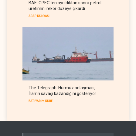
BAE, OPEC'ten ayrıldıktan sonra petrol
bitebilir, ABD silah stokları
üretimini rekor düzeye çıkardı
zorlanıyor
BATI YARIM KÜRE
07 Ağustos 2026
ARAP DÜNYASI
The Telegraph: Hürmüz anlaşması,
İran’ın savaşı kazandığını gösteriyor
BATI YARIM KÜRE