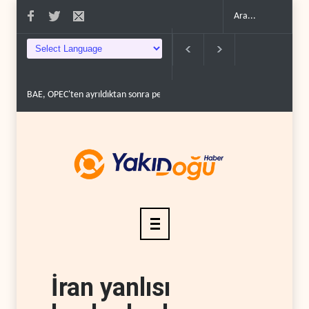
BAE, OPEC'ten ayrıldıktan sonra petrol üretimini rekor d�..
The Teleg
İran yanlısı