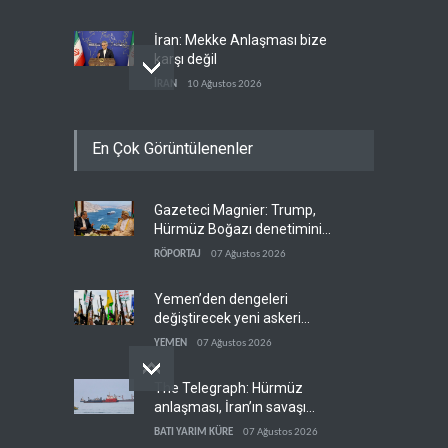
İran: Mekke Anlaşması bize
karşı değil
İRAN
10 Ağustos 2026
Lübnan ordusuna silah var,
En Çok Görüntülenenler
İsrail'e karşı caydırıcılık yok
LÜBNAN DOSYASI
10 Ağustos 2026
Gazeteci Magnier: Trump,
Trump ara seçimler
Hürmüz Boğazı denetimini
öncesinde iki büyük krizle
doğrudan İran ve Umman'a
karşı karşıya
RÖPORTAJ
07 Ağustos 2026
BATI YARIM KÜRE
10 Ağustos 2026
teslim etti
Yemen’den dengeleri
değiştirecek yeni askeri
denklem
YEMEN
07 Ağustos 2026
The Telegraph: Hürmüz
anlaşması, İran’ın savaşı
kazandığını gösteriyor
BATI YARIM KÜRE
07 Ağustos 2026