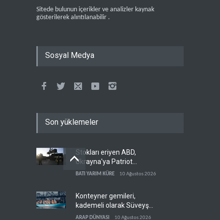
Sitede bulunun içerikler ve analizler kaynak
gösterilerek alıntılanabilir .
Sosyal Medya
Son yüklemeler
Stokları eriyen ABD,
Ukrayna'ya Patriot
vermemek için bahane
BATI YARIM KÜRE
10 Ağustos 2026
arıyor
Konteyner gemileri,
kademeli olarak Süveyş
güzergahına dönüyor
ARAP DÜNYASI
10 Ağustos 2026