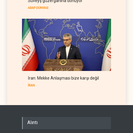
Süveyş güzergahına dönüyor
hedefleriyle çelişiyor
BATI YARIM KÜRE
10 Ağustos 2026
ARAP DÜNYASI
İran: Mekke Anlaşması bize karşı değil
İRAN
Alıntı