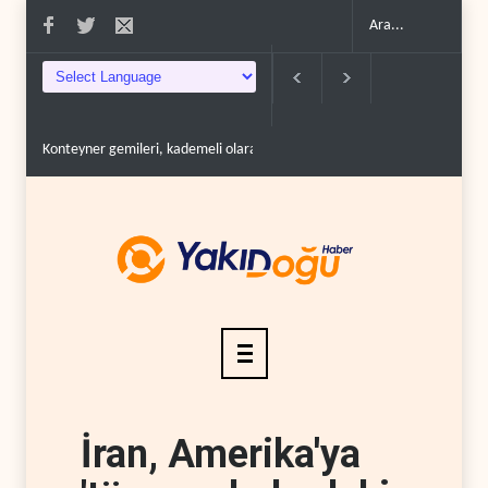
ş güzergahına d..
İran: Mekke Anlaşması bize karşı değil..
Lübnan ordusuna s
İran, Amerika'ya