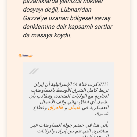
pazarlıklarda yalnızca nükleer
dosyayı değil, Lübnan’dan
Gazze’ye uzanan bölgesel savaş
denklemine dair kapsamlı şartlar
da masaya koydu.
????ذكرت قناة 14 الإسرائيلية أن إيران
تربط كامل الشرق الأوسط بالمفاوضات
الجارية مع الولايات المتحدة، وتطالب بأن
يشمل أي اتفاق نهائي وقف الأعمال
العسكرية في
#لبنان
و
#العراق
وقطاع
غـ ـزة.
يأتي هذا في خضم جولة المفاوضات غير
مباشرة، التي تتم بين إيران والولايات
المتحدة لإنهاء…