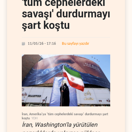
'tüm cephelerdeki
savaşı' durdurmayı
şart koştu
Bu sayfayı yazdır
11/05/26 - 17:16
İran, Amerika'ya 'tüm cephelerdeki savaşı' durdurmayı şart
koştu
YDH
İran, Washington’la yürütülen