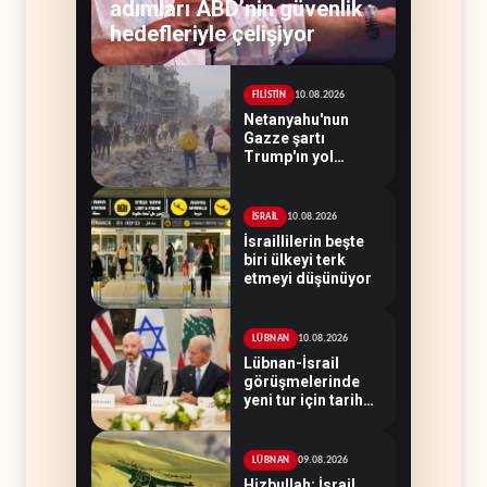
adımları ABD’nin güvenlik
hedefleriyle çelişiyor
10.08.2026
FİLİSTİN
Netanyahu'nun
Gazze şartı
Trump'ın yol
haritasını tıkadı
10.08.2026
İSRAİL
İsraillilerin beşte
biri ülkeyi terk
etmeyi düşünüyor
10.08.2026
LÜBNAN
Lübnan-İsrail
görüşmelerinde
yeni tur için tarih
belirsiz
09.08.2026
LÜBNAN
Hizbullah: İsrail