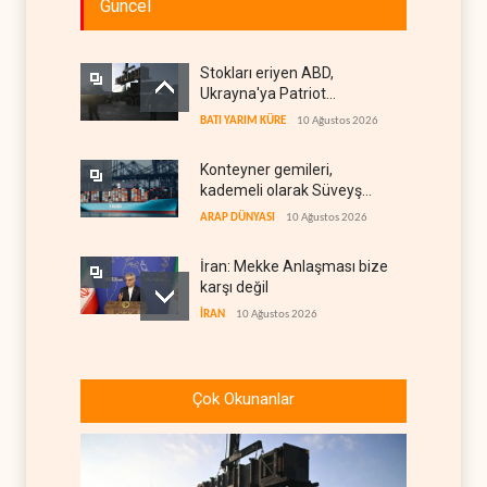
Güncel
Stokları eriyen ABD,
Ukrayna'ya Patriot
vermemek için bahane
BATI YARIM KÜRE
10 Ağustos 2026
arıyor
Konteyner gemileri,
kademeli olarak Süveyş
güzergahına dönüyor
ARAP DÜNYASI
10 Ağustos 2026
İran: Mekke Anlaşması bize
karşı değil
İRAN
10 Ağustos 2026
Lübnan ordusuna silah var,
İsrail'e karşı caydırıcılık yok
Çok Okunanlar
LÜBNAN DOSYASI
10 Ağustos 2026
Trump ara seçimler
öncesinde iki büyük krizle