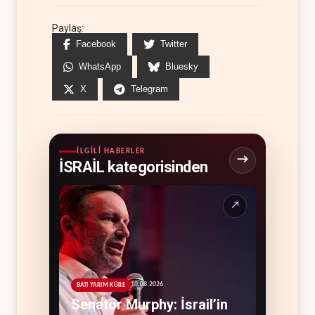
Paylaş:
Facebook
Twitter
WhatsApp
Bluesky
X
Telegram
İLGILI HABERLER
İSRAİL kategorisinden
↗
10.08.2026
BATI YARIM KÜRE
Senatör Murphy: İsrail’in