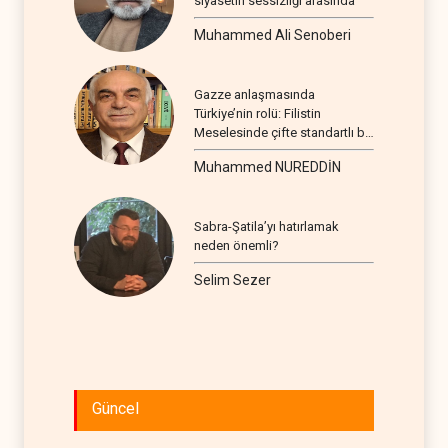
siyasetin sessizliği arasında
Muhammed Ali Senoberi
Gazze anlaşmasında
Türkiye’nin rolü: Filistin
Meselesinde çifte standartlı bir
seyir
Muhammed NUREDDİN
Sabra-Şatila’yı hatırlamak
neden önemli?
Selim Sezer
Güncel