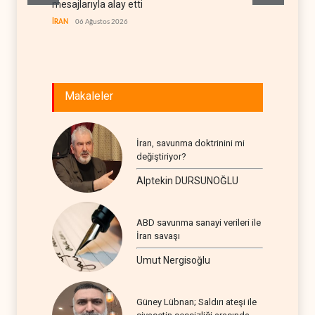
mesajlarıyla alay etti
stoklar
İRAN
06 Ağustos 2026
BATI YAR
Makaleler
İran, savunma doktrinini mi
değiştiriyor?
Alptekin DURSUNOĞLU
ABD savunma sanayi verileri ile
İran savaşı
Umut Nergisoğlu
Güney Lübnan; Saldırı ateşi ile