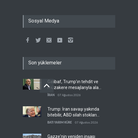
Sosyal Medya
Son yüklemeler
Galibaf, Trump'ın tehdit ve
müzakere mesajlarıyla alay
etti
İRAN
07 Ağustos 2026
Trump: İran savaşı yakında
bitebilir, ABD silah stokları
zorlanıyor
BATI YARIM KÜRE
07 Ağustos 2026
Gazze'nin yeniden inşası