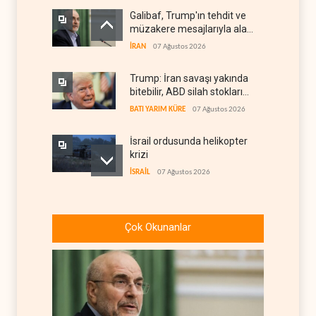
Galibaf, Trump'ın tehdit ve
müzakere mesajlarıyla alay
etti
İRAN
07 Ağustos 2026
Trump: İran savaşı yakında
bitebilir, ABD silah stokları
zorlanıyor
BATI YARIM KÜRE
07 Ağustos 2026
İsrail ordusunda helikopter
krizi
İSRAİL
07 Ağustos 2026
Gazze'nin yeniden inşası
yerine askeri üs projesi
Çok Okunanlar
FİLİSTİN
07 Ağustos 2026
UNICEF: Gazze'de
ateşkesten bu yana 300
çocuk öldürüldü
FİLİSTİN
07 Ağustos 2026