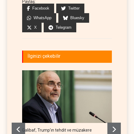
Paylaş:
Facebook
Twitter
WhatsApp
Bluesky
X
Telegram
İlginizi çekebilir
Galibaf, Trump'ın tehdit ve müzakere
Trump: 