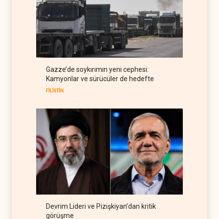
ABD'den Rus petrolünü alan
ülkelere yüzde 100'e varan
gümrük vergisi
RUSYA
09 Ağustos 2026
Demokratlar Trump için azil
Gazze’de soykırımın yeni cephesi:
süreci yerine soruşturma
Kamyonlar ve sürücüler de hedefte
hazırlıyor
BATI YARIM KÜRE
09 Ağustos 2026
FİLİSTİN
Devrim Lideri ve Pizişkiyan’dan kritik
görüşme