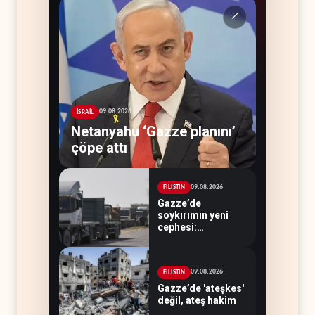
↗
09.08.2026
İSRAİL
Netanyahu ‘Gazze planını’
çöpe attı
09.08.2026
FİLİSTİN
Gazze’de
soykırımın yeni
cephesi:
Kamyonlar ve
sürücüler de
hedefte
09.08.2026
FİLİSTİN
Gazze’de 'ateşkes'
değil, ateş hakim