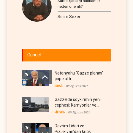
Sabra-Şatila’yı hatırlamak
neden önemli?
Selim Sezer
Güncel
Netanyahu ‘Gazze planını’
çöpe attı
İSRAİL
09 Ağustos 2026
Gazze’de soykırımın yeni
cephesi: Kamyonlar ve
sürücüler de hedefte
FİLİSTİN
09 Ağustos 2026
Devrim Lideri ve
Pizişkiyan’dan kritik