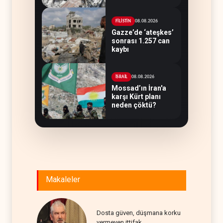
08.08.2026
FİLİSTİN
Gazze’de ‘ateşkes’
sonrası 1.257 can
kaybı
08.08.2026
İSRAİL
Mossad’ın İran'a
karşı Kürt planı
neden çöktü?
Makaleler
Dosta güven, düşmana korku
vermeyen ittifak