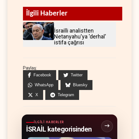
İlgili Haberler
İsrailli analistten
Netanyahu'ya 'derhal'
istifa çağrısı
Paylaş:
Facebook
Twitter
WhatsApp
Bluesky
X
Telegram
İLGILI HABERLER
İSRAİL kategorisinden