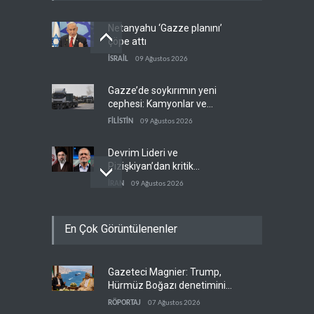
Netanyahu ‘Gazze planını’
çöpe attı
İSRAİL
09 Ağustos 2026
Gazze’de soykırımın yeni
cephesi: Kamyonlar ve
sürücüler de hedefte
FİLİSTİN
09 Ağustos 2026
Devrim Lideri ve
Pizişkiyan’dan kritik
görüşme
İRAN
09 Ağustos 2026
Yemen’den Suudi destekli
En Çok Görüntülenenler
güçlere büyük operasyon
YEMEN
09 Ağustos 2026
Gazeteci Magnier: Trump,
Grönland’da izinsiz sondaj
Hürmüz Boğazı denetimini
hamlesi
doğrudan İran ve Umman'a
RÖPORTAJ
07 Ağustos 2026
BATI YARIM KÜRE
09 Ağustos 2026
teslim etti