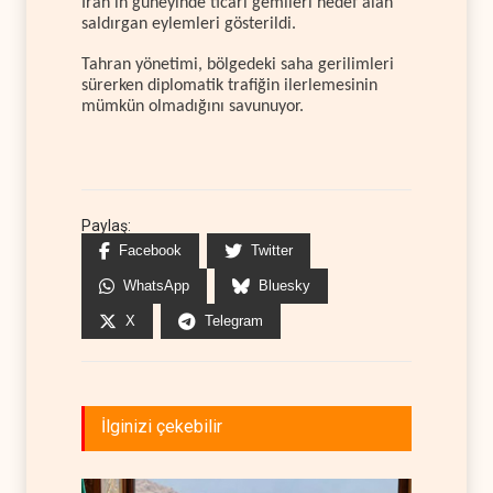
İran’ın güneyinde ticari gemileri hedef alan
saldırgan eylemleri gösterildi.
Tahran yönetimi, bölgedeki saha gerilimleri
sürerken diplomatik trafiğin ilerlemesinin
mümkün olmadığını savunuyor.
Paylaş:
Facebook
Twitter
WhatsApp
Bluesky
X
Telegram
İlginizi çekebilir