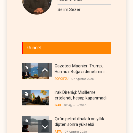
Selim Sezer
Güncel
Gazeteci Magnier: Trump,
Hürmüz Boğazı denetimini
doğrudan İran ve Umman'a
RÖPORTAJ
07 Ağustos 2026
teslim etti
Irak Direnişi: Misilleme
ertelendi, hesap kapanmadı
IRAK
07 Ağustos 2026
Çin'in petrol ithalatı on yıllık
dipten sonra yükseldi
ASYA
07 Ağustos 2026