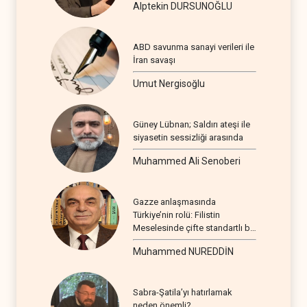
Alptekin DURSUNOĞLU
ABD savunma sanayi verileri ile
İran savaşı
Umut Nergisoğlu
Güney Lübnan; Saldırı ateşi ile
siyasetin sessizliği arasında
Muhammed Ali Senoberi
Gazze anlaşmasında
Türkiye’nin rolü: Filistin
Meselesinde çifte standartlı bir
seyir
Muhammed NUREDDİN
Sabra-Şatila’yı hatırlamak
neden önemli?