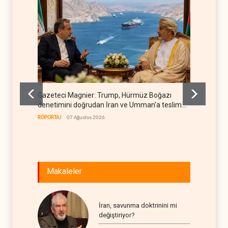
Gazeteci Magnier: Trump, Hürmüz Boğazı
Irak Di
denetimini doğrudan İran ve Umman'a teslim
kapan
etti
RÖPORTAJ
07 Ağustos 2026
IRAK
07
Makaleler
İran, savunma doktrinini mi
değiştiriyor?