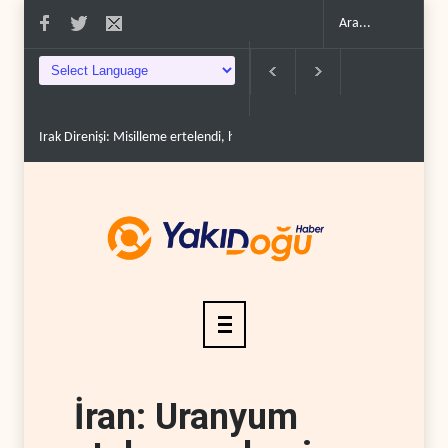
Irak Direnişi: Misilleme ertelendi, hesap kapanmadı..
Çin'in petrol itha
İran: Uranyum