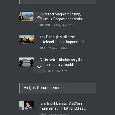
Gazeteci Magnier: Trump,
Hürmüz Boğazı denetimini
doğrudan İran ve Umman'a
RÖPORTAJ
07 Ağustos 2026
teslim etti
Irak Direnişi: Misilleme
ertelendi, hesap kapanmadı
IRAK
07 Ağustos 2026
Çin'in petrol ithalatı on yıllık
dipten sonra yükseldi
ASYA
07 Ağustos 2026
BAE, OPEC'ten ayrıldıktan
En Çok Görüntülenenler
sonra petrol üretimini rekor
düzeye çıkardı
ARAP DÜNYASI
07 Ağustos 2026
İsrailli istihbaratçı: ABD'nin
The Telegraph: Hürmüz
mühimmatının bittiği iddiası
anlaşması, İran’ın savaşı
bir iç kavga
İSRAİL
05 Ağustos 2026