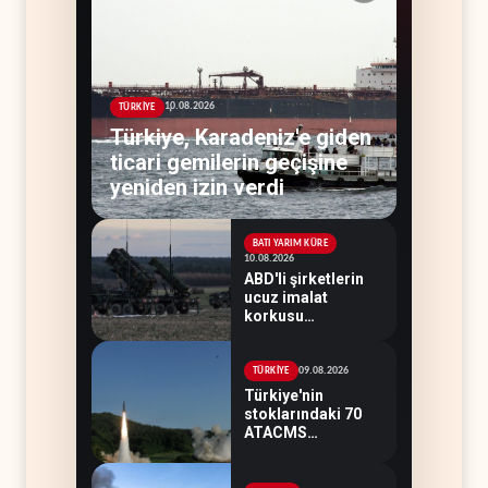
10.08.2026
TÜRKİYE
Türkiye, Karadeniz'e giden
ticari gemilerin geçişine
yeniden izin verdi
BATI YARIM KÜRE
10.08.2026
ABD'li şirketlerin
ucuz imalat
korkusu
Ukrayna'ya Patriot
iznini engelledi
09.08.2026
TÜRKİYE
Türkiye'nin
stoklarındaki 70
ATACMS
Ukrayna'ya
devredilecek