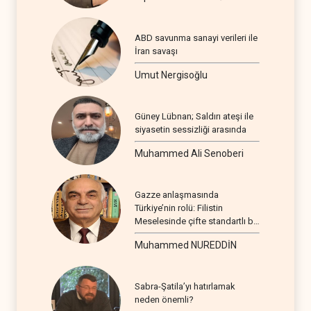
ABD savunma sanayi verileri ile
İran savaşı
Umut Nergisoğlu
Güney Lübnan; Saldırı ateşi ile
siyasetin sessizliği arasında
Muhammed Ali Senoberi
Gazze anlaşmasında
Türkiye’nin rolü: Filistin
Meselesinde çifte standartlı bir
seyir
Muhammed NUREDDİN
Sabra-Şatila’yı hatırlamak
neden önemli?