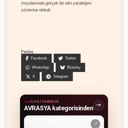
meydanında gerçek bir etki yarattığını
sözlerine ekledi.
Paylaş:
Facebook
Twitter
WhatsApp
Bluesky
X
Telegram
İLGILI HABERLER
AVRASYA kategorisinden
↗