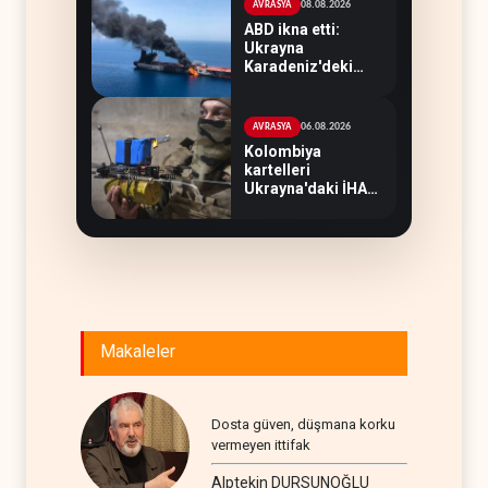
08.08.2026
AVRASYA
ABD ikna etti:
Ukrayna
Karadeniz'deki
petrol tankerlerini
vurmayacak
06.08.2026
AVRASYA
Kolombiya
kartelleri
Ukrayna'daki İHA
teknolojisinin
peşine düştü
Makaleler
Dosta güven, düşmana korku
vermeyen ittifak
Alptekin DURSUNOĞLU