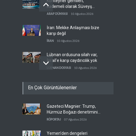
Konteyner gemileri,
kademeli olarak Süveyş
güzergahına dönüyor
ARAP DÜNYASI
10 Ağustos 2026
İran: Mekke Anlaşması bize
karşı değil
İRAN
10 Ağustos 2026
Lübnan ordusuna silah var,
İsrail'e karşı caydırıcılık yok
LÜBNAN DOSYASI
10 Ağustos 2026
Trump ara seçimler
En Çok Görüntülenenler
öncesinde iki büyük krizle
karşı karşıya
BATI YARIM KÜRE
10 Ağustos 2026
Gazeteci Magnier: Trump,
Beyaz Saray teknokratları
Hürmüz Boğazı denetimini
yakıt fiyatlarından dertli
doğrudan İran ve Umman'a
RÖPORTAJ
07 Ağustos 2026
BATI YARIM KÜRE
10 Ağustos 2026
teslim etti
Yemen’den dengeleri