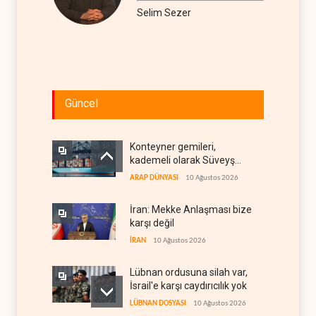
Selim Sezer
Güncel
Konteyner gemileri,
kademeli olarak Süveyş
güzergahına dönüyor
ARAP DÜNYASI
10 Ağustos 2026
İran: Mekke Anlaşması bize
karşı değil
İRAN
10 Ağustos 2026
Lübnan ordusuna silah var,
İsrail'e karşı caydırıcılık yok
LÜBNAN DOSYASI
10 Ağustos 2026