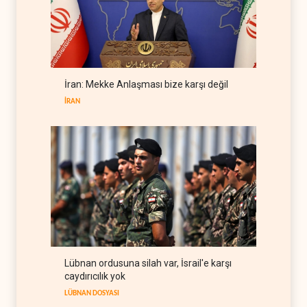
Senatör Murphy: İsrail’in
adımları ABD’nin güvenlik
hedefleriyle çelişiyor
BATI YARIM KÜRE
10 Ağustos 2026
Roma görüşmeleri tıkandı:
İran: Mekke Anlaşması bize karşı değil
Lübnan delegasyonunda
anlaşmazlık çıktı
İRAN
LÜBNAN
10 Ağustos 2026
Lübnan ordusuna silah var, İsrail'e karşı
caydırıcılık yok
LÜBNAN DOSYASI