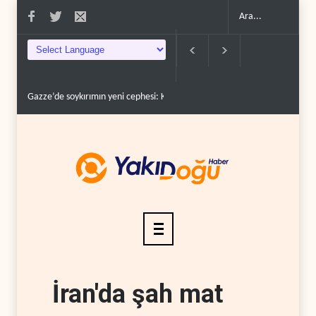
Devrim Lideri ve Pizişkiyan’dan kritik görüşme..
Yemen’den Suudi deste
İran'da şah mat