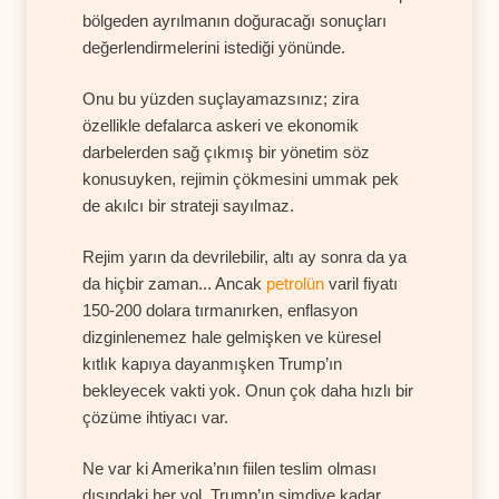
bölgeden ayrılmanın doğuracağı sonuçları
değerlendirmelerini istediği yönünde.
Onu bu yüzden suçlayamazsınız; zira
özellikle defalarca askeri ve ekonomik
darbelerden sağ çıkmış bir yönetim söz
konusuyken, rejimin çökmesini ummak pek
de akılcı bir strateji sayılmaz.
Rejim yarın da devrilebilir, altı ay sonra da ya
da hiçbir zaman... Ancak
petrolün
varil fiyatı
150-200 dolara tırmanırken, enflasyon
dizginlenemez hale gelmişken ve küresel
kıtlık kapıya dayanmışken Trump’ın
bekleyecek vakti yok. Onun çok daha hızlı bir
çözüme ihtiyacı var.
Ne var ki Amerika’nın fiilen teslim olması
dışındaki her yol, Trump’ın şimdiye kadar