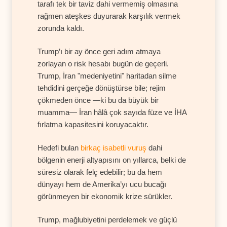
tarafı tek bir taviz dahi vermemiş olmasına
rağmen ateşkes duyurarak karşılık vermek
zorunda kaldı.
Trump’ı bir ay önce geri adım atmaya
zorlayan o risk hesabı bugün de geçerli.
Trump, İran "medeniyetini" haritadan silme
tehdidini gerçeğe dönüştürse bile; rejim
çökmeden önce —ki bu da büyük bir
muamma— İran hâlâ çok sayıda füze ve İHA
fırlatma kapasitesini koruyacaktır.
Hedefi bulan
birkaç isabetli vuruş
dahi
bölgenin enerji altyapısını on yıllarca, belki de
süresiz olarak felç edebilir; bu da hem
dünyayı hem de Amerika’yı ucu bucağı
görünmeyen bir ekonomik krize sürükler.
Trump, mağlubiyetini perdelemek ve güçlü