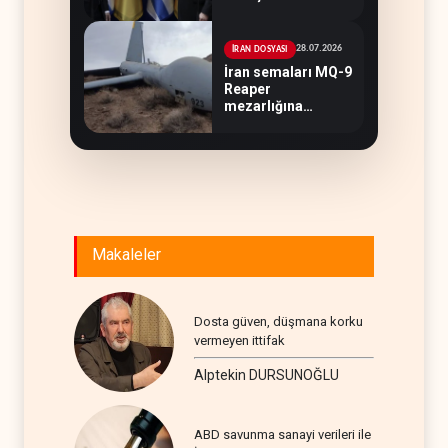
evriliyor?
28.07.2026
İRAN DOSYASI
İran semaları MQ-9
Reaper
mezarlığına
dönüştü
Makaleler
Dosta güven, düşmana korku
vermeyen ittifak
Alptekin DURSUNOĞLU
ABD savunma sanayi verileri ile