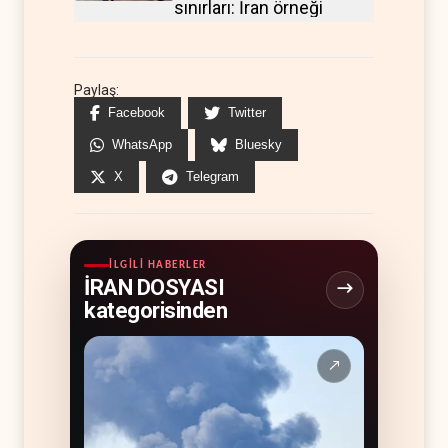
sınırları: İran örneği
Paylaş:
Facebook
Twitter
WhatsApp
Bluesky
X
Telegram
İLGILI HABERLER
İRAN DOSYASI
kategorisinden
↗