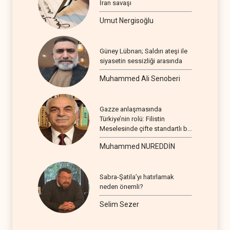
İran savaşı
Umut Nergisoğlu
Güney Lübnan; Saldırı ateşi ile
siyasetin sessizliği arasında
Muhammed Ali Senoberi
Gazze anlaşmasında
Türkiye’nin rolü: Filistin
Meselesinde çifte standartlı bir
seyir
Muhammed NUREDDİN
Sabra-Şatila’yı hatırlamak
neden önemli?
Selim Sezer