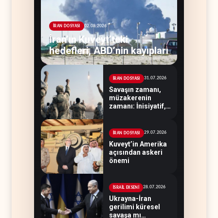
02.08.2026
İRAN DOSYASI
İran’ın Kuveyt’teki
hedefleri, ABD’nin kayıpları
31.07.2026
İRAN DOSYASI
Savaşın zamanı,
müzakerenin
zamanı: İnisiyatif,
Tahran'ın elinde
29.07.2026
İRAN DOSYASI
Kuveyt’in Amerika
açısından askeri
önemi
28.07.2026
İSRAİL EKSENİ
Ukrayna-İran
gerilimi küresel
savaşa mı