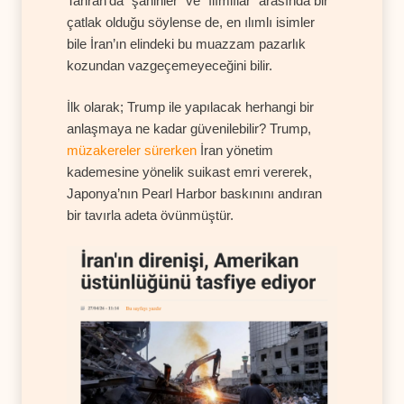
Tahran’da "şahinler" ve "ılımlılar" arasında bir
çatlak olduğu söylense de, en ılımlı isimler
bile İran’ın elindeki bu muazzam pazarlık
kozundan vazgeçemeyeceğini bilir.
İlk olarak; Trump ile yapılacak herhangi bir
anlaşmaya ne kadar güvenilebilir? Trump,
müzakereler sürerken
İran yönetim
kademesine yönelik suikast emri vererek,
Japonya’nın Pearl Harbor baskınını andıran
bir tavırla adeta övünmüştür.