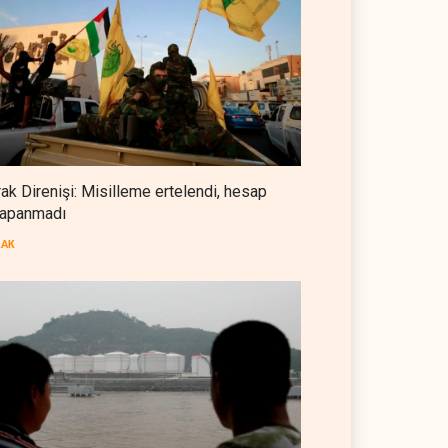
Foreign Affairs: ABD
Ortadoğu'dan elini çekmeli
BATI YARIM KÜRE
07 Ağustos 2026
Suudi Arabistan, Türkiye ve
Pakistan ortak savunma
anlaşması imzaladı
ARAP DÜNYASI
07 Ağustos 2026
rak Direnişi: Misilleme ertelendi, hesap
apanmadı
ABD, Suudi Arabistan'dan
petrol ithalatını 40 yıl sonra ilk
RAK
kez durdurdu
BATI YARIM KÜRE
07 Ağustos 2026
 OPEC'ten ayrıldıktan
The Telegraph: Hürmüz
a petrol üretimini rekor
anlaşması, İran’ın savaşı
eye çıkardı
kazandığını gösteriyor
 DÜNYASI
07 Ağustos 2026
BATI YARIM KÜRE
07 Ağustos 2026