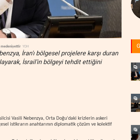
G
r medeniyettir
YDH
nzya, İran'ı bölgesel projelere karşı duran
arak, İsrail'in bölgeyi tehdit ettiğini
lcisi Vasili Nebenzya, Orta Doğu'daki krizlerin askeri
sel istikrarın anahtarının diplomatik çözüm ve kolektif