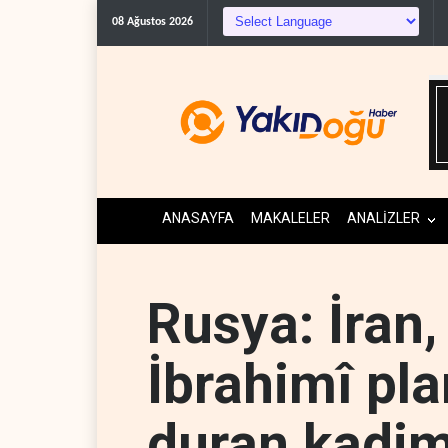
Gazeteci Magnier: Trump, Hür
08 Ağustos 2026
ANASAYFA
MAKALELER
ANALİZLER
Rusya: İran,
İbrahimî pla
duran kadim