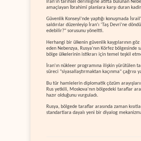
İran'ın tarihsel derinliğine atıfta bulunan Neb
amaçlayan İbrahimî planlara karşı duran kadi
Güvenlik Konseyi'nde yaptığı konuşmada İsrail'in
saldırılar düzenleyip İran'ı 'Taş Devri'ne dönd
edebilir?" sorusunu yöneltti.
Herhangi bir ülkenin güvenlik kaygılarının göz
eden Nebenzya, Rusya'nın Körfez bölgesinde sa
bölge ülkelerinin istikrarı için temel teşkil etme
İran'ın nükleer programına ilişkin yürütülen 
süreci "siyasallaştırmaktan kaçınma" çağrısı ya
Bu tür hamlelerin diplomatik çözüm arayışların
Rus yetkili, Moskova'nın bölgedeki taraflar ar
hazır olduğunu vurguladı.
Rusya, bölgede taraflar arasında zaman kısıtlam
standartlara dayalı yeni bir diyalog mekanizm