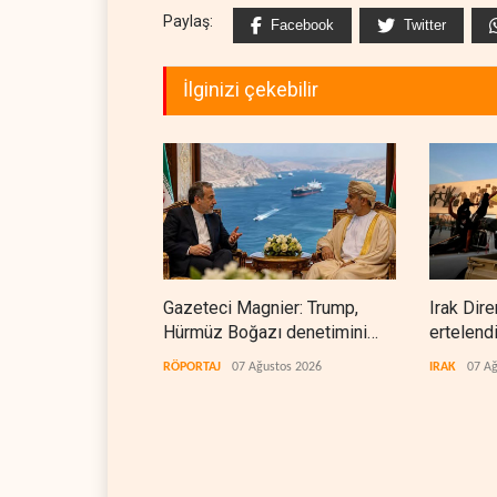
Paylaş:
Facebook
Twitter
İlginizi çekebilir
Gazeteci Magnier: Trump,
Irak Dire
Hürmüz Boğazı denetimini
ertelend
doğrudan İran ve Umman'a
RÖPORTAJ
07 Ağustos 2026
IRAK
07 Ağ
teslim etti