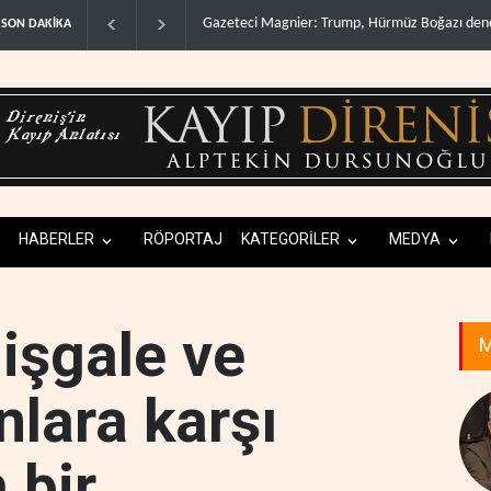
müz Boğazı denetimini doğru..
Irak Direnişi: Misilleme ertelendi, hesap kap
SON DAKİKA
HABERLER
RÖPORTAJ
KATEGORİLER
MEDYA
 işgale ve
M
nlara karşı
 bir