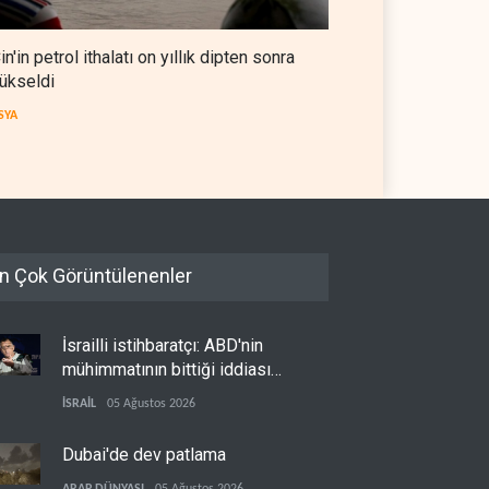
in'in petrol ithalatı on yıllık dipten sonra
ükseldi
SYA
n Çok Görüntülenenler
İsrailli istihbaratçı: ABD'nin
mühimmatının bittiği iddiası
bir iç kavga
İSRAİL
05 Ağustos 2026
Dubai'de dev patlama
ARAP DÜNYASI
05 Ağustos 2026