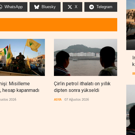
WhatsApp
Bluesky
X
Telegram
I
k
I
nişi: Misilleme
Çin'in petrol ithalatı on yıllık
BAE,
i, hesap kapanmadı
dipten sonra yükseldi
sonr
düz
ustos 2026
ASYA
07 Ağustos 2026
ARAP