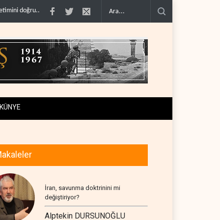
anmadı..
Çin'in petrol ithalatı on yıllık dipten sonra yükseldi..
BAE, OPEC'ten a
KÜNYE
akaleler
İran, savunma doktrinini mi
değiştiriyor?
Alptekin DURSUNOĞLU