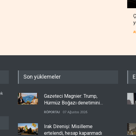
Ç
y
A
Son yüklemeler
E
ek
Gazeteci Magnier: Trump,
Hürmüz Boğazı denetimini
doğrudan İran ve Umman'a
RÖPORTAJ
07 Ağustos 2026
teslim etti
Irak Direnişi: Misilleme
ertelendi, hesap kapanmadı