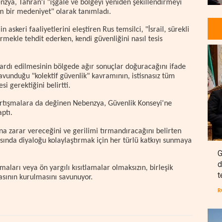
enzya, Tahran'ı "işgale ve bölgeyi yeniden şekillendirmeyi
m bir medeniyet" olarak tanımladı.
 askeri faaliyetlerini eleştiren Rus temsilci, "İsrail, sürekli
ürmekle tehdit ederken, kendi güvenliğini nasıl tesis
 ardı edilmesinin bölgede ağır sonuçlar doğuracağını ifade
vunduğu "kolektif güvenlik" kavramının, istisnasız tüm
si gerektiğini belirtti.
tartışmalara da değinen Nebenzya, Güvenlik Konseyi'ne
ptı.
a zarar vereceğini ve gerilimi tırmandıracağını belirten
asında diyaloğu kolaylaştırmak için her türlü katkıyı sunmaya
G
d
aları veya ön yargılı kısıtlamalar olmaksızın, birleşik
t
asının kurulmasını savunuyor.
R