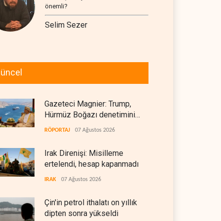
önemli?
Selim Sezer
üncel
Gazeteci Magnier: Trump,
Hürmüz Boğazı denetimini
doğrudan İran ve Umman'a
RÖPORTAJ
07 Ağustos 2026
teslim etti
Irak Direnişi: Misilleme
ertelendi, hesap kapanmadı
IRAK
07 Ağustos 2026
Çin'in petrol ithalatı on yıllık
dipten sonra yükseldi