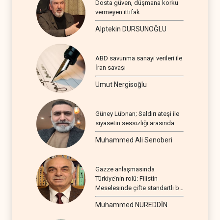
Dosta güven, düşmana korku
vermeyen ittifak
Alptekin DURSUNOĞLU
ABD savunma sanayi verileri ile
İran savaşı
Umut Nergisoğlu
Güney Lübnan; Saldırı ateşi ile
siyasetin sessizliği arasında
Muhammed Ali Senoberi
Gazze anlaşmasında
Türkiye’nin rolü: Filistin
Meselesinde çifte standartlı bir
seyir
Muhammed NUREDDİN