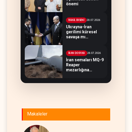
önemi
28.07.2026
İSRAİL EKSENİ
Ukrayna-İran
gerilimi küresel
savaşa mı
evriliyor?
28.07.2026
İRAN DOSYASI
İran semaları MQ-9
Reaper
mezarlığına
dönüştü
Makaleler