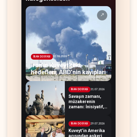
↗
02.08.2026
İRAN DOSYASI
İran’ın Kuveyt’teki
hedefleri, ABD’nin kayıpları
31.07.2026
İRAN DOSYASI
Savaşın zamanı,
müzakerenin
zamanı: İnisiyatif,
Tahran'ın elinde
29.07.2026
İRAN DOSYASI
Kuveyt’in Amerika
açısından askeri