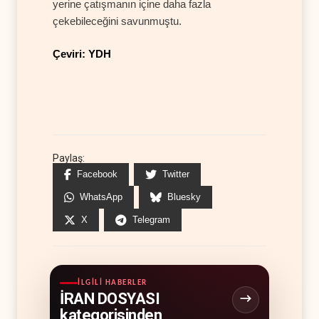
yerine çatışmanın içine daha fazla
çekebileceğini savunmuştu.
Çeviri: YDH
Paylaş:
Facebook
Twitter
WhatsApp
Bluesky
X
Telegram
İLGILI HABERLER
İRAN DOSYASI
kategorisinden