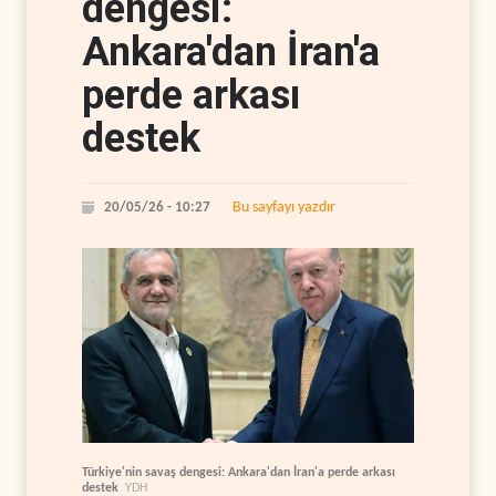
dengesi:
Ankara'dan İran'a
perde arkası
destek
Bu sayfayı yazdır
20/05/26 - 10:27
Türkiye'nin savaş dengesi: Ankara'dan İran'a perde arkası
destek
YDH