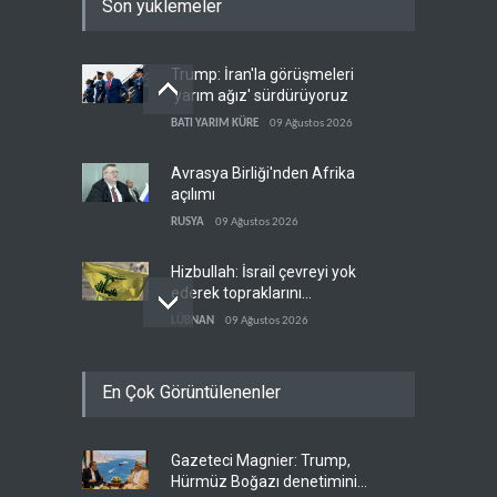
Son yüklemeler
Trump: İran'la görüşmeleri
'yarım ağız' sürdürüyoruz
BATI YARIM KÜRE
09 Ağustos 2026
Avrasya Birliği'nden Afrika
açılımı
RUSYA
09 Ağustos 2026
Hizbullah: İsrail çevreyi yok
ederek topraklarını
genişletiyor
LÜBNAN
09 Ağustos 2026
Ayetullah Hamenei'den
En Çok Görüntülenenler
Muhsin Rızai'ye yeni görev
İRAN
09 Ağustos 2026
Gazeteci Magnier: Trump,
Hamas arabuluculardan
Hürmüz Boğazı denetimini
İsrail'e baskı yapmasını