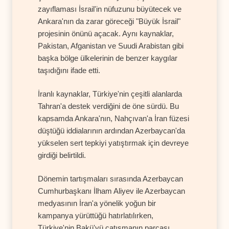
zayıflaması İsrail'in nüfuzunu büyütecek ve
Ankara'nın da zarar göreceği "Büyük İsrail"
projesinin önünü açacak. Aynı kaynaklar,
Pakistan, Afganistan ve Suudi Arabistan gibi
başka bölge ülkelerinin de benzer kaygılar
taşıdığını ifade etti.
İranlı kaynaklar, Türkiye'nin çeşitli alanlarda
Tahran'a destek verdiğini de öne sürdü. Bu
kapsamda Ankara'nın, Nahçıvan'a İran füzesi
düştüğü iddialarının ardından Azerbaycan'da
yükselen sert tepkiyi yatıştırmak için devreye
girdiği belirtildi.
Dönemin tartışmaları sırasında Azerbaycan
Cumhurbaşkanı İlham Aliyev ile Azerbaycan
medyasının İran'a yönelik yoğun bir
kampanya yürüttüğü hatırlatılırken,
Türkiye'nin Bakü'yü çatışmanın parçası