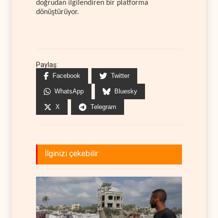
doğrudan ilgilendiren bir platforma
dönüştürüyor.
Paylaş:
Facebook
Twitter
WhatsApp
Bluesky
X
Telegram
İlginizi çekebilir