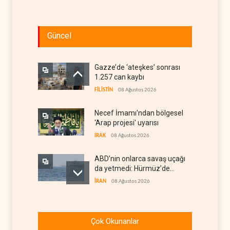
Güncel
Gazze’de ‘ateşkes’ sonrası
1.257 can kaybı
FİLİSTİN
08 Ağustos 2026
Necef İmamı'ndan bölgesel
'Arap projesi' uyarısı
IRAK
08 Ağustos 2026
ABD’nin onlarca savaş uçağı
da yetmedi: Hürmüz’de
gemi vuruldu
İRAN
08 Ağustos 2026
Suudi Arabistan, kendisini
savaş sonrası Körfez'e
Çok Okunanlar
hazırlıyor
ANALİZLER
08 Ağustos 2026