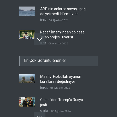
ABD’nin onlarca savaş uçağı
da yetmedi: Hürmüz’de
gemi vuruldu
İRAN
08 Ağustos 2026
Necef İmamı'ndan bölgesel
'Arap projesi' uyarısı
IRAK
08 Ağustos 2026
Mossad’ın İran'a karşı Kürt
En Çok Görüntülenenler
planı neden çöktü?
İSRAİL
08 Ağustos 2026
Maariv: Hizbullah oyunun
Suudi Arabistan, kendisini
kurallarını değiştiriyor
savaş sonrası Körfez'e
hazırlıyor
İSRAİL
06 Ağustos 2026
ANALİZLER
08 Ağustos 2026
Colani'den Trump'a Rusya
jesti
SURİYE
05 Ağustos 2026