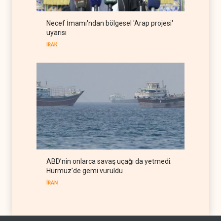
Mossad’ın İran'a karşı Kürt
Necef İmamı'ndan bölgesel 'Arap projesi'
planı neden çöktü?
uyarısı
İSRAİL
08 Ağustos 2026
IRAK
ABD’nin onlarca savaş uçağı da yetmedi:
Hürmüz’de gemi vuruldu
İRAN