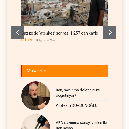
Gazze’de ‘ateşkes’ sonrası 1.257 can kaybı
ABD’ni
Hürmüz
FİLİSTİN
08 Ağustos 2026
İRAN
08
Makaleler
İran, savunma doktrinini mi
değiştiriyor?
Alptekin DURSUNOĞLU
ABD savunma sanayi verileri ile
İran savaşı