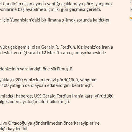
H
l Caudle'ın nisan ayında yaptığı açıklamaya göre, yangının
i
nlarına başlayabilmesi için iki gün geçmesi gerekti.
İ
 için Yunanistan'daki bir limana gitmek zorunda kaldığını
k uçak gemisi olan Gerald R. Ford'un, Kızıldeniz'de İran'a
 destek verdiği sırada 12 Mart'ta ana çamaşırhanesinde
denizcinin yaralandığı öne sürülmüştü.
yaklaşık 200 denizcinin tedavi gördüğünü, yangının
100 yatağın da olaydan etkilendiğini belirtmişti.
ımladığı haberde, USS Gerald Ford'un İran'a karşı yürüttüğü
esinden ayrıldığını ileri bildirmişti.
u ve Ortadoğu'ya gönderilmeden önce Karayipler'de
ığı kaydedildi.