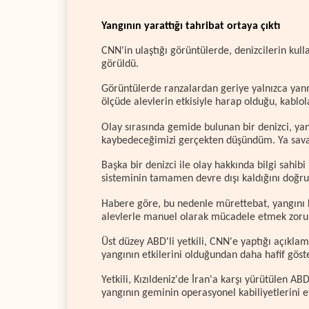
Yangının yarattığı tahribat ortaya çıktı
CNN'in ulaştığı görüntülerde, denizcilerin ku
görüldü.
Görüntülerde ranzalardan geriye yalnızca yanm
ölçüde alevlerin etkisiyle harap olduğu, kablola
Olay sırasında gemide bulunan bir denizci, ya
kaybedeceğimizi gerçekten düşündüm. Ya savaşa
Başka bir denizci ile olay hakkında bilgi sahib
sisteminin tamamen devre dışı kaldığını doğrula
Habere göre, bu nedenle mürettebat, yangını k
alevlerle manuel olarak mücadele etmek zoru
Üst düzey ABD'li yetkili, CNN'e yaptığı açık
yangının etkilerini olduğundan daha hafif göster
Yetkili, Kızıldeniz'de İran'a karşı yürütülen 
yangının geminin operasyonel kabiliyetlerini etk