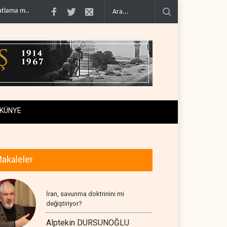
nde deneti..
Colani'den Trump'a Rusya jesti..
İsrail basınından terörist yerl
KÜNYE
akaleler
İran, savunma doktrinini mi
değiştiriyor?
Alptekin DURSUNOĞLU