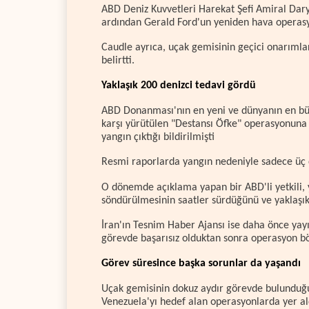
ABD Deniz Kuvvetleri Harekat Şefi Amiral Dary
ardından Gerald Ford'un yeniden hava operasyo
Caudle ayrıca, uçak gemisinin geçici onarımlar
belirtti.
Yaklaşık 200 denizci tedavi gördü
ABD Donanması'nın en yeni ve dünyanın en büyü
karşı yürütülen "Destansı Öfke" operasyonuna
yangın çıktığı bildirilmişti
Resmi raporlarda yangın nedeniyle sadece üç 
O dönemde açıklama yapan bir ABD'li yetkili, 
söndürülmesinin saatler sürdüğünü ve yaklaşık 
İran'ın Tesnim Haber Ajansı ise daha önce yay
görevde başarısız olduktan sonra operasyon bölg
Görev süresince başka sorunlar da yaşandı
Uçak gemisinin dokuz aydır görevde bulunduğ
Venezuela'yı hedef alan operasyonlarda yer ald