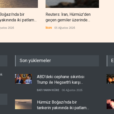
oğazı'nda bir
Reuters: İran, Hürmüz'den
Col
yakınında iki patlama
geçen gemiler üzerinde
jest
 geldi
denetim sağlayacak
ğustos 2026
İRAN
05 Ağustos 2026
SURİ
Son yüklemeler
E
ek
ABD'deki cephane sıkıntısı
Trump ile Hegseth'i karşı
karşıya getirdi
BATI YARIM KÜRE
06 Ağustos 2026
Hürmüz Boğazı'nda bir
tankerin yakınında iki patlama
meydana geldi