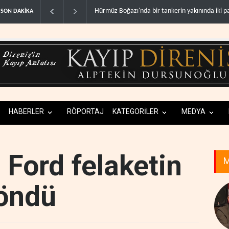
Reuters: İran, Hürmüz'den geçen gemiler üzeri
SON DAKİKA
HABERLER
RÖPORTAJ
KATEGORİLER
MEDYA
 Ford felaketin
M
döndü