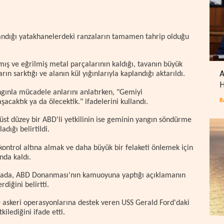
llandığı yatakhanelerdeki ranzaların tamamen tahrip olduğu
ış ve eğrilmiş metal parçalarının kaldığı, tavanın büyük
A
rın sarktığı ve alanın kül yığınlarıyla kaplandığı aktarıldı.
H
ngınla mücadele anlarını anlatırken, "Gemiyi
B
caktık ya da ölecektik." ifadelerini kullandı.
i üst düzey bir ABD'li yetkilinin ise geminin yangın söndürme
dığı belirtildi.
ontrol altına almak ve daha büyük bir felaketi önlemek için
nda kaldı.
lamada, ABD Donanması'nın kamuoyuna yaptığı açıklamanın
diğini belirtti.
ABD askeri operasyonlarına destek veren USS Gerald Ford'daki
ilediğini ifade etti.