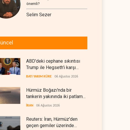
önemli?
Selim Sezer
üncel
ABD'deki cephane sıkıntısı
Trump ile Hegseth'i karşı
karşıya getirdi
BATI YARIM KÜRE
06 Ağustos 2026
Hürmüz Boğazı'nda bir
tankerin yakınında iki patlama
meydana geldi
İRAN
06 Ağustos 2026
Reuters: İran, Hürmüz'den
geçen gemiler üzerinde