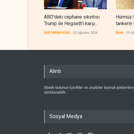
ABD'deki cephane sıkıntısı
Hürmüz B
Trump ile Hegseth'i karşı
tankerin 
karşıya getirdi
meydana
BATI YARIM KÜRE
05 Ağustos 2026
İRAN
05 A
Alıntı
Sitede bulunun içerikler ve analizler kaynak gösteriler
alıntılanabilir .
Sosyal Medya