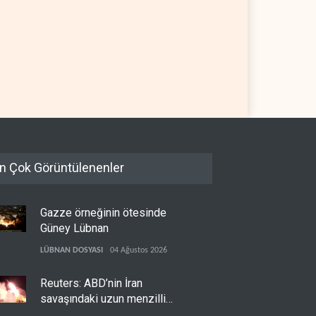
ani'den Trump'a Rusya
İsrail basınından terörist
i
yerleşimcilere destek itirafı
YE
05 Ağustos 2026
İSRAİL
05 Ağustos 2026
n Çok Görüntülenenler
Gazze örneğinin ötesinde
Güney Lübnan
LÜBNAN DOSYASI
04 Ağustos 2026
Reuters: ABD’nin İran
savaşındaki uzun menzilli
füze stokları tükenme