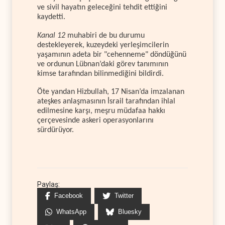
ve sivil hayatın geleceğini tehdit ettiğini
kaydetti.
Kanal 12
muhabiri de bu durumu
destekleyerek, kuzeydeki yerleşimcilerin
yaşamının adeta bir "cehenneme" döndüğünü
ve ordunun Lübnan’daki görev tanımının
kimse tarafından bilinmediğini bildirdi.
Öte yandan Hizbullah, 17 Nisan’da imzalanan
ateşkes anlaşmasının İsrail tarafından ihlal
edilmesine karşı, meşru müdafaa hakkı
çerçevesinde askeri operasyonlarını
sürdürüyor.
Paylaş:
Facebook
Twitter
WhatsApp
Bluesky