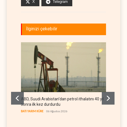
X
Telegram
İlginizi çekebilir
ABD, Suudi Arabistan'dan petrol ithalatını 40 yıl
Galiba
sonra ilk kez durdurdu
mesajla
BATI YARIM KÜRE
06 Ağustos 2026
İRAN
06