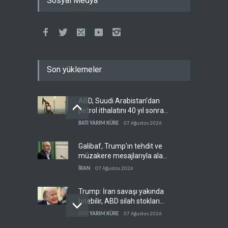
Sosyal Medya
Son yüklemeler
ABD, Suudi Arabistan'dan
petrol ithalatını 40 yıl sonra
ilk kez durdurdu
BATI YARIM KÜRE
07 Ağustos 2026
Galibaf, Trump'ın tehdit ve
müzakere mesajlarıyla alay
etti
İRAN
07 Ağustos 2026
Trump: İran savaşı yakında
bitebilir, ABD silah stokları
zorlanıyor
BATI YARIM KÜRE
07 Ağustos 2026