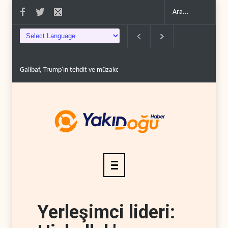
Galibaf, Trump'ın tehdit ve müzakere mesajlarıyla alay et..
Trump: İran
Yerleşimci lideri: