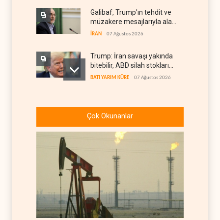
Galibaf, Trump'ın tehdit ve
müzakere mesajlarıyla alay
etti
İRAN
07 Ağustos 2026
Trump: İran savaşı yakında
bitebilir, ABD silah stokları
zorlanıyor
BATI YARIM KÜRE
07 Ağustos 2026
İsrail ordusunda helikopter
krizi
Çok Okunanlar
İSRAİL
07 Ağustos 2026
Gazze'nin yeniden inşası
yerine askeri üs projesi
FİLİSTİN
07 Ağustos 2026
UNICEF: Gazze'de
ateşkesten bu yana 300
çocuk öldürüldü
FİLİSTİN
07 Ağustos 2026