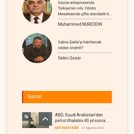
Gazze anlaşmasında
Türkiye’nin rolü: Filistin
Meselesinde çifte standartlı bir
seyir
Muhammed NUREDDİN
Sabra-Şatila’yı hatırlamak
neden önemli?
Selim Sezer
Güncel
ABD, Suudi Arabistan'dan
petrol ithalatını 40 yıl sonra
ilk kez durdurdu
BATI YARIM KÜRE
07 Ağustos 2026