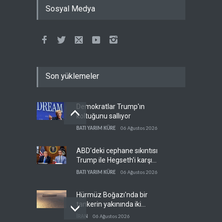
Sosyal Medya
Son yüklemeler
Demokratlar Trump'ın
koltuğunu sallıyor
BATI YARIM KÜRE
06 Ağustos 2026
ABD'deki cephane sıkıntısı
Trump ile Hegseth'i karşı
karşıya getirdi
BATI YARIM KÜRE
06 Ağustos 2026
Hürmüz Boğazı'nda bir
tankerin yakınında iki
patlama meydana geldi
İRAN
06 Ağustos 2026