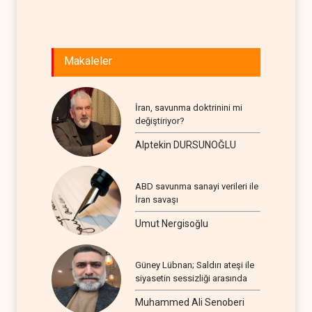
BATI YAR
Makaleler
İran, savunma doktrinini mi
değiştiriyor?
Alptekin DURSUNOĞLU
ABD savunma sanayi verileri ile
İran savaşı
Umut Nergisoğlu
Güney Lübnan; Saldırı ateşi ile
siyasetin sessizliği arasında
Muhammed Ali Senoberi