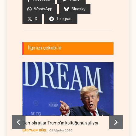
WhatsApp
Bluesky
X
Telegram
İlginizi çekebilir
Demokratlar Trump'ın koltuğunu sallıyor
ABD'dek
karşı k
BATI YARIM KÜRE
05 Ağustos 2026