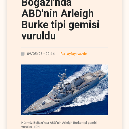
Boğazı'nda
ABD'nin Arleigh
Burke tipi gemisi
vuruldu
Bu sayfayı yazdır
09/05/26 - 22:14
Hürmüz Boğazı'nda ABD'nin Arleigh Burke tipi gemisi
vuruldu
YDH